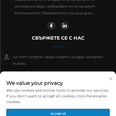
отпадъчни води. Доверяват ни се на шест
континента. Свържете се с нас още днес.
СВЪРЖЕТЕ СЕ С НАС
43, път Cangnan, град Cangma, Циндао, Шандонг,
Китай
+86-13863913925
We value your privacy
+86 532 81912653
We use cookies and similar tools to provide our services.
If you don't want to accept all cookies, click Personalize
[email protected]
cookies.
Copyright © 2026 Qingdao Jinwantong Environmental Science And
Accept all