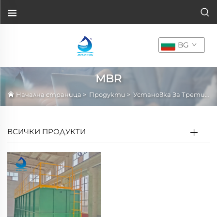
BG
MBR
Начална страница
>
Продукти
>
Установка За Третиране На Сточни Води В Упаковка
ВСИЧКИ ПРОДУКТИ