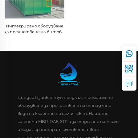
Интегрирано оборудване
за пречистване на битови
отпадни води чрез MBR,
екологично опаковано
пречиствателно
съоръжение
Циндао Цзинвантун предлага промишлено
оборудване за пречистване на отпадъчни
води на клиенти по целия свят. Нашите
системи MBR, DAF, STP и за отделяне на масло
и вода гарантират съответствие с
националните стандарти за изпускане на