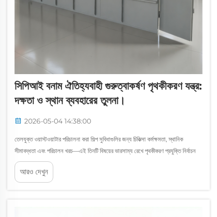
সিপিআই বনাম ঐতিহ্যবাহী গুরুত্বাকর্ষণ পৃথকীকরণ যন্ত্র:
দক্ষতা ও স্থান ব্যবহারের তুলনা।
2026-05-04 14:38:00
তেলযুক্ত ওয়াস্টওয়াটার পরিচালনা করা শিল্প সুবিধাগুলির জন্য চিকিত্সা কর্মক্ষমতা, স্থানিক
সীমাবদ্ধতা এবং পরিচালন খরচ—এই তিনটি বিষয়ের ভারসাম্য রেখে পৃথকীকরণ প্রযুক্তি নির্বাচন
করা একটি গুরুত্বপূর্ণ সিদ্ধান্ত। সিপিআই পৃথকীকরণ সিস্টেম এবং ঐতিহ্যবাহী...
আরও দেখুন