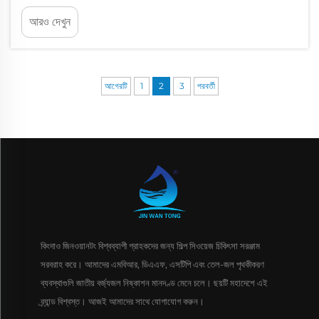
বেড বায়োফিল্ম রিয়্যাক্টর) একটি উল্লেখযোগ্য অগ্রগতি প্রতিনিধিত্ব করে...
আরও দেখুন
আগেরটি
1
2
3
পরবর্তী
কিংদাও জিনওয়ানটং বিশ্বব্যাপী গ্রাহকদের জন্য শিল্প সিওয়েজ চিকিৎসা সরঞ্জাম
সরবরাহ করে। আমাদের এমবিআর, ডিএএফ, এসটিপি এবং তেল-জল পৃথকীকরণ
ব্যবস্থাগুলি জাতীয় বর্জ্যজল নিষ্কাশন মানদণ্ড মেনে চলে। ছয়টি মহাদেশে এই
ব্র্যান্ড বিশ্বস্ত। আজই আমাদের সাথে যোগাযোগ করুন।