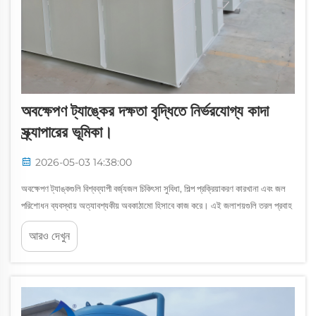
অবক্ষেপণ ট্যাঙ্কের দক্ষতা বৃদ্ধিতে নির্ভরযোগ্য কাদা
স্ক্র্যাপারের ভূমিকা।
2026-05-03 14:38:00
অবক্ষেপণ ট্যাঙ্কগুলি বিশ্বব্যাপী বর্জ্যজল চিকিৎসা সুবিধা, শিল্প প্রক্রিয়াকরণ কারখানা এবং জল
পরিশোধন ব্যবস্থায় অত্যাবশ্যকীয় অবকাঠামো হিসাবে কাজ করে। এই জলাশয়গুলি তরল প্রবাহ
থেকে সাসপেন্ডেড কঠিন পদার্থগুলিকে পৃথক করতে মহাকর্ষ বলের উপর নির্ভর করে, একটি ক...
আরও দেখুন