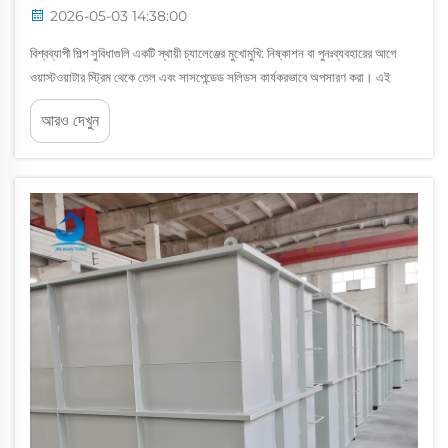
2026-05-03 14:38:00
বিশ্বব্যাপী শিল্প সুবিধাগুলি একটি স্থায়ী চ্যালেঞ্জের মুখোমুখি: নিষ্কাশন বা পুনঃব্যবহারের আগে
ওয়াস্টওয়াটার স্ট্রিম থেকে তেল এবং সাসপেন্ডেড সলিডস কার্যকরভাবে অপসারণ করা। এই
উদ্দেশ্যে সবচেয়ে প্রমাণিত এবং ব্যাপকভাবে গৃহীত প্রযুক্তিগুলির মধ্যে একটি হল করুগেটেড
আরও দেখুন
প্লেট...