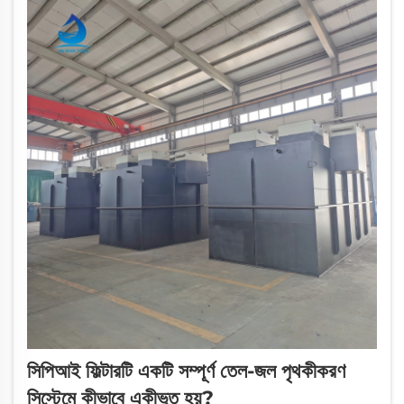
সিপিআই ফিল্টারটি একটি সম্পূর্ণ তেল-জল পৃথকীকরণ
সিস্টেমে কীভাবে একীভূত হয়?