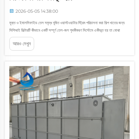
2026-05-05 14:38:00
মুক্ত ও ইমালসিফাইড তেল সমৃদ্ধ দূষিত ওয়াস্টওয়াটার স্ট্রিম পরিচালনা করা শিল্প খাতের জন্য
সিপিআই ফিল্টারটি কীভাবে একটি সম্পূর্ণ তেল-জল পৃথকীকরণ সিস্টেমে একীভূত হয় তা বোঝা
অত্যাবশ্যক। সিপিআই ফিল্টার বলতে করুগেটেড প্লেট ইন্টারসেপ্টর (Corrugated Plate
আরও দেখুন
Interceptor) বোঝায়...