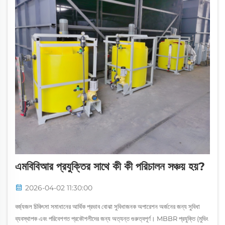
এমবিবিআর প্রযুক্তির সাথে কী কী পরিচালন সঞ্চয় হয়?
2026-04-02 11:30:00
বর্জ্যজল চিকিৎসা সমাধানের আর্থিক প্রভাব বোঝা সুবিধাজনক অপারেশন অর্জনের জন্য সুবিধা
ব্যবস্থাপক এবং পরিবেশগত প্রকৌশলীদের জন্য অত্যন্ত গুরুত্বপূর্ণ। MBBR প্রযুক্তি (মুভিং