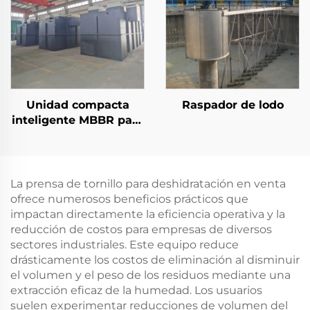
residuales industriales
tratamiento de aguas
residuales
Unidad compacta
Raspador de lodo
inteligente MBBR para
planta de tratamiento
de aguas residuales y
sistema integrado de
tratamiento de aguas
La prensa de tornillo para deshidratación en venta
negras
ofrece numerosos beneficios prácticos que
impactan directamente la eficiencia operativa y la
reducción de costos para empresas de diversos
sectores industriales. Este equipo reduce
drásticamente los costos de eliminación al disminuir
el volumen y el peso de los residuos mediante una
extracción eficaz de la humedad. Los usuarios
suelen experimentar reducciones de volumen del