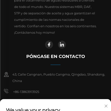
para el tratamiento de aguas residuales a clientes
de todo el mundo. Nuestros sistemas MBR, DAF,
STP y de separación de aceite y agua garantizan el
cumplimiento de las normas nacionales de
vertido. Confían en nosotros en los seis continentes.
¡Contáctenos hoy mismo!
PÓNGASE EN CONTACTO
43, Calle Cangnan, Pueblo Cangma, Qingdao, Shandong,
China
+86-13863913925
+86-13210811680
We value your privacy