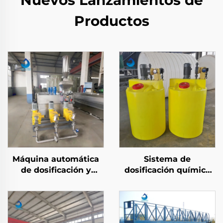
Nuevos Lanzamientos de
Productos
Máquina automática
Sistema de
de dosificación y
dosificación química
mezcla de floculantes
de barril de PE de
químicos PAM/PAC en
grado industrial
acero inoxidable para
utilizado para
tratamiento de aguas
dispositivos de