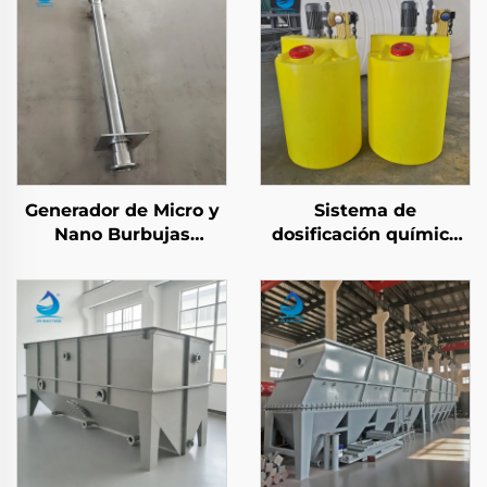
Generador de Micro y
Sistema de
Nano Burbujas
dosificación química
Aireador DAF Flotación
de barril de PE de
por Aire Disuelto
grado industrial
Accesorio Liberador
utilizado para
para Tratamiento de
dispositivos de
Aguas Residuales
tratamiento de aguas
residuales