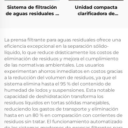
Sistema de filtración
Unidad compacta
de aguas residuales y
clarificadora de
separación aceite-
láminas optimizada
agua CPI con bomba y
para plantas de aguas
motor PLC
residuales
municipales que
La prensa filtrante para aguas residuales ofrece una
ahorra espacio valioso
eficiencia excepcional en la separación sólido-
de instalación
líquido, lo que reduce drásticamente los costos de
eliminación de residuos y mejora el cumplimiento
de las normativas ambientales. Los usuarios
experimentan ahorros inmediatos en costos gracias
a la reducción del volumen de residuos, ya que el
sistema elimina hasta el 95 % del contenido de
humedad de lodos y suspensiones. Esta notable
capacidad de deshidratación transforma los
residuos líquidos en tortas sólidas manejables,
reduciendo los gastos de transporte y eliminación
hasta en un 80 % en comparación con corrientes de
residuos sin tratar. El funcionamiento automatizado
de los sistemas modernos de prensas filtrantes para