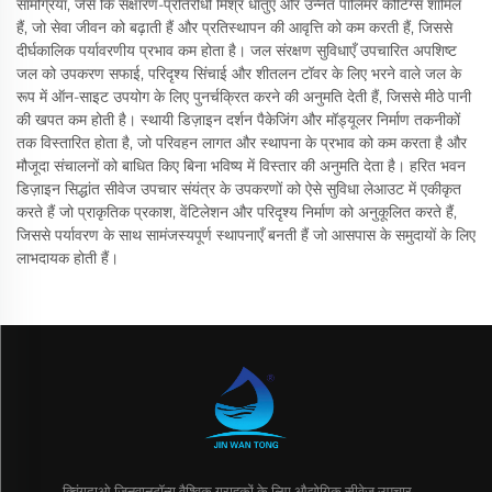
सामग्रियाँ, जैसे कि संक्षारण-प्रतिरोधी मिश्र धातुएँ और उन्नत पॉलिमर कोटिंग्स शामिल
हैं, जो सेवा जीवन को बढ़ाती हैं और प्रतिस्थापन की आवृत्ति को कम करती हैं, जिससे
दीर्घकालिक पर्यावरणीय प्रभाव कम होता है। जल संरक्षण सुविधाएँ उपचारित अपशिष्ट
जल को उपकरण सफाई, परिदृश्य सिंचाई और शीतलन टॉवर के लिए भरने वाले जल के
रूप में ऑन-साइट उपयोग के लिए पुनर्चक्रित करने की अनुमति देती हैं, जिससे मीठे पानी
की खपत कम होती है। स्थायी डिज़ाइन दर्शन पैकेजिंग और मॉड्यूलर निर्माण तकनीकों
तक विस्तारित होता है, जो परिवहन लागत और स्थापना के प्रभाव को कम करता है और
मौजूदा संचालनों को बाधित किए बिना भविष्य में विस्तार की अनुमति देता है। हरित भवन
डिज़ाइन सिद्धांत सीवेज उपचार संयंत्र के उपकरणों को ऐसे सुविधा लेआउट में एकीकृत
करते हैं जो प्राकृतिक प्रकाश, वेंटिलेशन और परिदृश्य निर्माण को अनुकूलित करते हैं,
जिससे पर्यावरण के साथ सामंजस्यपूर्ण स्थापनाएँ बनती हैं जो आसपास के समुदायों के लिए
लाभदायक होती हैं।
क्विंगदाओ जिनवानटॉन्ग वैश्विक ग्राहकों के लिए औद्योगिक सीवेज उपचार