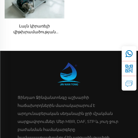
Լայն կիրառելի
վիթխրամածության
լողացման օդով (DAF) սարք՝
ապասանուղու մաքրման
համար
Ցինդաո Ջինվանտոնգը աշխարհի
հաճախորդներին մատակարարում է
արդյունաբերական սեղանային ջրի մշակման
սարքավորումներ: Մեր MBR, DAF, STP և յուղ-ջուր
բաժանման համակարգերը
համապատասխանում են ազգային թափքի