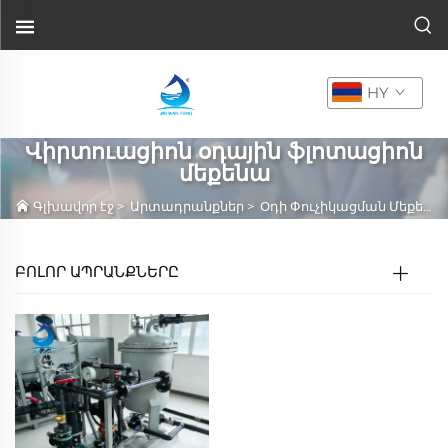
HY
Վիրտուացիոն օդային ֆլոտացիոն
մեքենա
Գլխավոր էջ
>
Արտադրանքներ
>
Օդի Փուչիկացման Մեքենա
ԲՈԼՈՐ ԱՊՐԱՆՔՆԵՐԸ