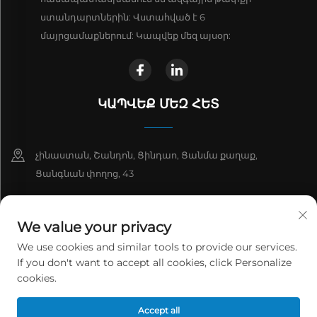
ստանդարտներին: Վստահված է 6
մայրցամաքներում: Կապվեք մեզ այսօր:
ԿԱՊՎԵՔ ՄԵԶ ՀԵՏ
չինաստան, Շանդոն, Ցինդաո, Ցանմա քաղաք,
Ցանգնան փողոց, 43
+86-13863913925
We value your privacy
+86 532 81912653
We use cookies and similar tools to provide our services.
If you don't want to accept all cookies, click Personalize
[email protected]
cookies.
Հեղինակային իրավունքը © 2026 Ցինդաո Ցզինվանտոն շրջակա
Accept all
միջավայրի գիտության և տեխնոլոգիայի սահմանափակ