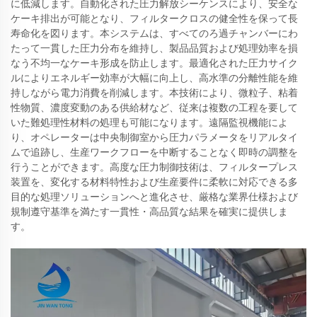
に低減します。自動化された圧力解放シーケンスにより、安全な
ケーキ排出が可能となり、フィルタークロスの健全性を保って長
寿命化を図ります。本システムは、すべてのろ過チャンバーにわ
たって一貫した圧力分布を維持し、製品品質および処理効率を損
なう不均一なケーキ形成を防止します。最適化された圧力サイク
ルによりエネルギー効率が大幅に向上し、高水準の分離性能を維
持しながら電力消費を削減します。本技術により、微粒子、粘着
性物質、濃度変動のある供給材など、従来は複数の工程を要して
いた難処理性材料の処理も可能になります。遠隔監視機能によ
り、オペレーターは中央制御室から圧力パラメータをリアルタイ
ムで追跡し、生産ワークフローを中断することなく即時の調整を
行うことができます。高度な圧力制御技術は、フィルタープレス
装置を、変化する材料特性および生産要件に柔軟に対応できる多
目的な処理ソリューションへと進化させ、厳格な業界仕様および
規制遵守基準を満たす一貫性・高品質な結果を確実に提供しま
す。