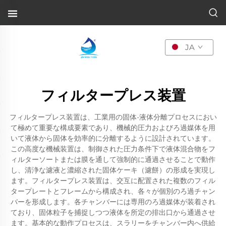
JA
フィルタープレス装置
フィルタープレス装置は、工業用の固体-液体分離プロセスにおい
て極めて重要な構成要素であり、機械的圧力およびろ過媒体を用
いて液体から固体を効率的に分離するように設計されています。
この高度な機械装置は、制御された圧力条件下で液体混合物をフ
ィルターソートまたは膜を通して強制的に通過させることで動作
し、清浄な濾液と濃縮された固体ケーキ（濾餅）の形成を実現し
ます。フィルタープレス装置は、交互に配置された複数のフィル
タープレートとフレームから構成され、各々が個別のろ過チャン
バーを形成します。各チャンバーには専用のろ過媒体が装着され
ており、固体粒子を捕捉しつつ液体を所定の排出口から通過させ
ます。基本的な動作プロセスは、スラリーをチャンバー内へ供給