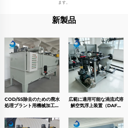
ます。
新製品
COD/SS除去のための廃水
広範に適用可能な渦流式溶
処理プラント用機械加工廃
解空気浮上装置（DAF）
水処理溶解空気浮上装置
廃水処理用
（DAF）