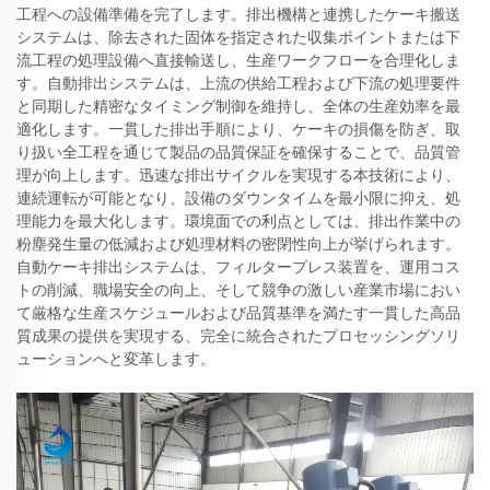
工程への設備準備を完了します。排出機構と連携したケーキ搬送
システムは、除去された固体を指定された収集ポイントまたは下
流工程の処理設備へ直接輸送し、生産ワークフローを合理化しま
す。自動排出システムは、上流の供給工程および下流の処理要件
と同期した精密なタイミング制御を維持し、全体の生産効率を最
適化します。一貫した排出手順により、ケーキの損傷を防ぎ、取
り扱い全工程を通じて製品の品質保証を確保することで、品質管
理が向上します。迅速な排出サイクルを実現する本技術により、
連続運転が可能となり、設備のダウンタイムを最小限に抑え、処
理能力を最大化します。環境面での利点としては、排出作業中の
粉塵発生量の低減および処理材料の密閉性向上が挙げられます。
自動ケーキ排出システムは、フィルタープレス装置を、運用コス
トの削減、職場安全の向上、そして競争の激しい産業市場におい
て厳格な生産スケジュールおよび品質基準を満たす一貫した高品
質成果の提供を実現する、完全に統合されたプロセッシングソリ
ューションへと変革します。