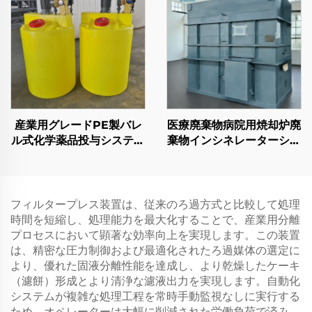
産業用グレードPE製バレ
医療廃棄物病院用焼却炉廃
ル式化学薬品投与システム
棄物インシネレーターシス
（下水処理装置用）
テム
フィルタープレス装置は、従来のろ過方式と比較して処理
時間を短縮し、処理能力を最大化することで、産業用分離
プロセスにおいて顕著な効率向上を実現します。この装置
は、精密な圧力制御および最適化されたろ過媒体の選定に
より、優れた固液分離性能を達成し、より乾燥したケーキ
（濾餅）形成とより清浄な濾液出力を実現します。自動化
システムが複雑な処理工程を常時手動監視なしに実行する
ため、オペレーターは大幅に削減された労働負荷で済み、