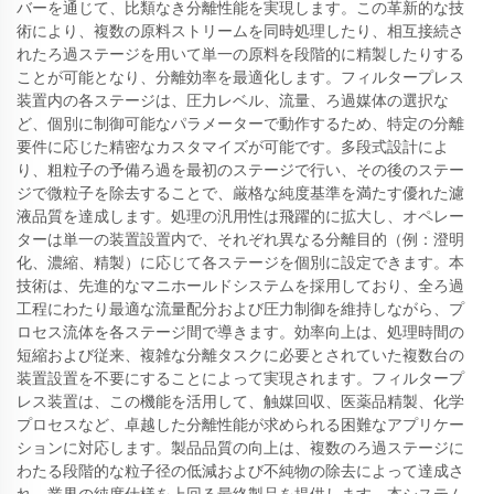
バーを通じて、比類なき分離性能を実現します。この革新的な技
術により、複数の原料ストリームを同時処理したり、相互接続さ
れたろ過ステージを用いて単一の原料を段階的に精製したりする
ことが可能となり、分離効率を最適化します。フィルタープレス
装置内の各ステージは、圧力レベル、流量、ろ過媒体の選択な
ど、個別に制御可能なパラメーターで動作するため、特定の分離
要件に応じた精密なカスタマイズが可能です。多段式設計によ
り、粗粒子の予備ろ過を最初のステージで行い、その後のステー
ジで微粒子を除去することで、厳格な純度基準を満たす優れた濾
液品質を達成します。処理の汎用性は飛躍的に拡大し、オペレー
ターは単一の装置設置内で、それぞれ異なる分離目的（例：澄明
化、濃縮、精製）に応じて各ステージを個別に設定できます。本
技術は、先進的なマニホールドシステムを採用しており、全ろ過
工程にわたり最適な流量配分および圧力制御を維持しながら、プ
ロセス流体を各ステージ間で導きます。効率向上は、処理時間の
短縮および従来、複雑な分離タスクに必要とされていた複数台の
装置設置を不要にすることによって実現されます。フィルタープ
レス装置は、この機能を活用して、触媒回収、医薬品精製、化学
プロセスなど、卓越した分離性能が求められる困難なアプリケー
ションに対応します。製品品質の向上は、複数のろ過ステージに
わたる段階的な粒子径の低減および不純物の除去によって達成さ