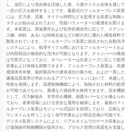
し、油圧により混合物を圧縮した後、ろ過サイクル全体を通じて
一定の圧力を維持することです。最新式のフィルタープレス装置
には、圧力差、流量、サイクル時間などを監視する高度な制御シ
ステムが組み込まれており、性能パラメーターの最適化を図りま
す。本装置は、用途要件および化学的適合性に応じて、ステンレ
ス鋼、鋳鉄、あるいは特殊合金などの耐久性に優れた構造材料で
製造されています。フィルタープレス装置に統合された自動洗浄
システムにより、処理サイクル間におけるフィルターソートおよ
び内部部品の徹底的な洗浄が可能となります。チャンバーの構成
は可変式となっており、オペレーターは生産ニーズに応じて処理
容量および体積を調整できます。フィルタープレス装置は、高濃
度固体含有量、最終製品中の液体成分の最小化、および一貫した
濾液品質基準が求められるアプリケーションにおいて、卓越した
性能を発揮します。温度制御機能により、加熱された材料の処理
が可能でありながら、最適なろ過効率を維持できます。安全機能
として、圧力解放弁、非常停止機構、保護カバーなどが備えられ
ており、産業現場における安全な運用を確保します。最新のフィ
ルタープレス装置はモジュール式設計を採用しており、広範なダ
ウンタイムを伴うことなく保守作業および部品交換が可能です。
デジタル監視システムにより、リアルタイムでのデータ収集およ
び遠隔操作制御機能が提供され、プロセス管理の高度化を支援し