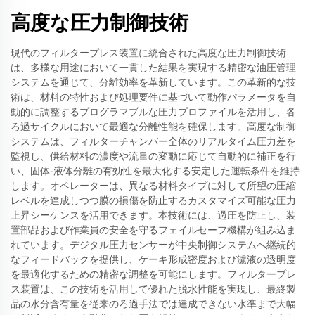
高度な圧力制御技術
現代のフィルタープレス装置に統合された高度な圧力制御技術
は、多様な用途において一貫した結果を実現する精密な油圧管理
システムを通じて、分離効率を革新しています。この革新的な技
術は、材料の特性および処理要件に基づいて動作パラメータを自
動的に調整するプログラマブルな圧力プロファイルを活用し、各
ろ過サイクルにおいて最適な分離性能を確保します。高度な制御
システムは、フィルターチャンバー全体のリアルタイム圧力差を
監視し、供給材料の濃度や流量の変動に応じて自動的に補正を行
い、固体-液体分離の有効性を最大化する安定した運転条件を維持
します。オペレーターは、異なる材料タイプに対して所望の圧縮
レベルを達成しつつ膜の損傷を防止するカスタマイズ可能な圧力
上昇シーケンスを活用できます。本技術には、過圧を防止し、装
置部品および作業員の安全を守るフェイルセーフ機構が組み込ま
れています。デジタル圧力センサーが中央制御システムへ継続的
なフィードバックを提供し、ケーキ形成密度および濾液の透明度
を最適化するための精密な調整を可能にします。フィルタープレ
ス装置は、この技術を活用して優れた脱水性能を実現し、最終製
品の水分含有量を従来のろ過手法では達成できない水準まで大幅