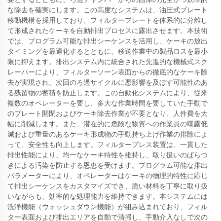
な除去を確実にします。この高度なシステムは、油圧式プレート
移動機構を採用しており、フィルタープレートを体系的に分離し
て形成されたケーキを自動排出プロセスに露出させます。本技術
では、プログラム可能な排出シーケンスを活用し、ケーキの放出
タイミングを最適化するとともに、移送作業中の製品ロスを最小
限に抑えます。排出システム内に統合された先進的な機械式スク
レーパーにより、フィルターソーン表面からの徹底的なケーキ除
去が実現され、次回のろ過サイクルに悪影響を及ぼす可能性のあ
る残留物の蓄積を防止します。この自動化システムにより、従来
複数のオペレーターを要し、多大な作業時間を要していた手動で
のプレート開閉およびケーキ除去作業が不要となり、人件費を大
幅に削減します。また、潜在的に危険な物質への作業員の曝露低
減および重量のあるケーキ形成物の手動持ち上げ作業の排除によ
って、安全性も向上します。フィルタープレス装置は、一貫した
排出性能により、均一なケーキ特性を維持し、取り扱いのばらつ
きによる汚染を防止する恩恵を受けます。プログラム可能な排出
パラメーターにより、オペレーターはケーキの物理的特性に応じ
て排出シーケンスをカスタマイズでき、脆い材料を丁寧に取り扱
いながらも、効率的な処理能力を維持できます。本システムには
洗浄機能（ウォッシュダウン機能）が組み込まれており、フィル
ター表面および排出エリアを自動で清掃し、手動介入なしで次の