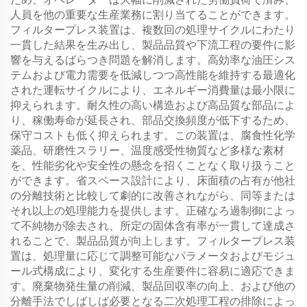
人員を他の重要な生産業務に割り当てることができます。
フィルタープレス装置は、複数回の処理サイクルにわたり
一貫した結果を生み出し、製品品質や下流工程の要件に影
響を与えるばらつき問題を解消します。高効率な油圧シス
テムおよび電力需要を低減しつつ高性能を維持する最適化
された運転サイクルにより、エネルギー消費量は最小限に
抑えられます。耐久性の高い構造および高品質な部品によ
り、稼働寿命が延長され、部品交換頻度が低下するため、
保守コストも低く抑えられます。この装置は、腐食性化学
薬品、研磨性スラリー、温度感受性物質など多様な素材
を、性能劣化や安全性の懸念を招くことなく取り扱うこと
ができます。省スペース設計により、床面積の占有が他社
の分離技術と比較して劇的に改善されながら、同等または
それ以上の処理能力を提供します。正確なろ過制御によっ
て不純物が除去され、所定の固体含有率が一貫して達成さ
れることで、製品品質が向上します。フィルタープレス装
置は、処理量に応じて調整可能なパラメータおよびモジュ
ール式構成により、変化する生産要件に容易に適応できま
す。廃棄物発生量の削減、製品回収率の向上、および他の
分離手法でしばしば必要となる二次処理工程の排除によっ