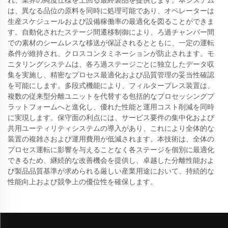
れ、業界の純度仕様を上回る最終製品を提供します。本システム
は、異なる品位の原料を同時に処理可能であり、オペレーターは
生産スケジュールおよび設備稼働率の最適化を図ることができま
す。自動化されたステージ間遷移制御により、ろ過チャンバー間
での素材のシームレスな移送が保証されるとともに、一定の運転
条件が維持され、クロスコンタミネーションが防止されます。モ
ニタリングシステムは、各ろ過ステージごとに独立したデータ収
集を実施し、精密なプロセス最適化および品質管理の妥当性確認
を可能にします。多段式機能により、フィルタープレス装置は、
複数の従来型分離ユニットを代替する包括的なプロセッシングプ
ラットフォームへと進化し、優れた性能と運用コスト削減を同時
に実現します。保守面の利点には、サービス要件の集中化および
共用ユーティリティシステムの導入があり、これにより全体的な
装置の複雑さおよび運用費用が低減されます。本技術は、全体の
プロセス運転に影響を与えることなく各ステージを個別に最適化
できるため、継続的な改善機会を提供し、卓越した分離性能およ
び製品品質基準が求められる厳しい産業用途において、持続的な
性能向上および競争上の優位性を確保します。