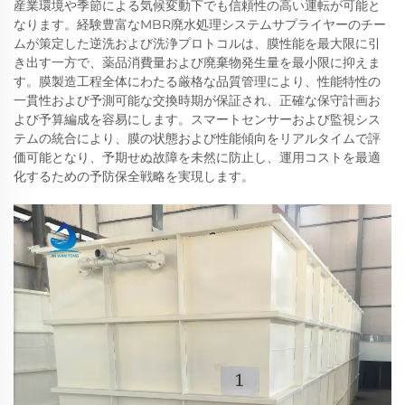
産業環境や季節による気候変動下でも信頼性の高い運転が可能と
なります。経験豊富なMBR廃水処理システムサプライヤーのチー
ムが策定した逆洗および洗浄プロトコルは、膜性能を最大限に引
き出す一方で、薬品消費量および廃棄物発生量を最小限に抑えま
す。膜製造工程全体にわたる厳格な品質管理により、性能特性の
一貫性および予測可能な交換時期が保証され、正確な保守計画お
よび予算編成を容易にします。スマートセンサーおよび監視シス
テムの統合により、膜の状態および性能傾向をリアルタイムで評
価可能となり、予期せぬ故障を未然に防止し、運用コストを最適
化するための予防保全戦略を実現します。