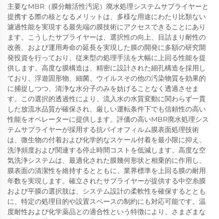
主要なMBR（膜分離活性汚泥）廃水処理システムサプライヤーと
提携する際の核となるメリットは、多様な用途にわたり比類ない
濾過性能を実現する最先端の膜技術にアクセスできることにあり
ます。こうしたサプライヤーは、選択性の向上、目詰まり耐性の
改善、および運用寿命の延長を実現した膜の開発に多額の研究開
発投資を行っており、従来型の処理手法を大幅に上回る性能を提
供します。高度な膜構造は、精密に設計された細孔構造を採用し
ており、浮遊固形物、細菌、ウイルスその他の汚染物質を効果的
に捕捉しつつ、清浄な水分子のみを妨げることなく透過させま
す。この選択的透過性により、流入水の水質変動に関わらず一貫
した放流水品質が確保され、厳しい運転条件下でも信頼性の高い
性能をオペレーターに提供します。評価の高いMBR廃水処理シス
テムサプライヤーが採用する抗バイオフィルム膜表面処理技術
は、微生物の付着および化学的なスケール付着を最小限に抑え、
洗浄頻度および関連する停止時間コストを低減します。高度な空
気洗浄システムは、最適化された膜幾何形状と相乗的に作用し、
膜表面の清潔性を維持するとともに、業界標準を上回る膜の耐用
年数を実現します。確立されたサプライヤーが提供する中空糸膜
および平膜の選択肢は、システム設計の柔軟性を確保するととも
に、特定の処理目的や設置スペースの制約にも対応可能です。温
度耐性および化学薬品との適合性という特徴により、さまざまな