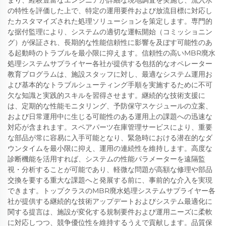
まり、経験豊富なエンジニアが詳細な現地調査を実施し、流入水
の特性を評価した上で、特定の運用要件および放流目標に対応し
たカスタマイズされた処理ソリューションを策定します。専門的
な据付監理により、システムの適切な運転開始（コミッショニン
グ）が保証され、長期的な性能信頼性に影響を及ぼす可能性のあ
る起動時のトラブルを最小限に抑えます。信頼性の高いMBR廃水
処理システムサプライヤー各社が提供する包括的なオペレーター
教育プログラムは、施設スタッフに対し、最適なシステム運用お
よび基本的なトラブルシューティング手順を実施するために不可
欠な知識と実践的スキルを習得させます。継続的な技術支援に
は、定期的な性能モニタリング、予防保守スケジュールの立案、
および日常運用中に生じる可能性のある運用上の課題への迅速な
対応が含まれます。スペアパーツ在庫管理サービスにより、重要
な部品が常に容易に入手可能となり、緊急時における潜在的なダ
ウンタイムを最小限に抑え、運用の連続性を維持します。高度な
診断機能を活用すれば、システムの性能パラメーターを遠隔監
視・分析することが可能であり、軽微な問題が高額な修理や部品
交換を要する重大な課題へと発展する前に、事前的な介入を実現
できます。トップクラスのMBR廃水処理システムサプライヤー各
社が提供する継続的な技術アップデートおよびシステム最適化に
関する提言は、施設が変化する規制要件および運用ニーズに柔軟
に対応しつつ、競争優位性を維持するうえで貢献します。品質保