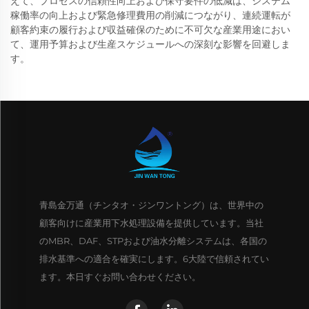
えて、プロセスの信頼性向上および保守要件の低減は、システム
稼働率の向上および緊急修理費用の削減につながり、連続運転が
顧客約束の履行および収益確保のために不可欠な産業用途におい
て、運用予算および生産スケジュールへの深刻な影響を回避しま
す。
青島金万通（チンタオ・ジンワントング）は、世界中の
顧客向けに産業用下水処理設備を提供しています。当社
のMBR、DAF、STPおよび油水分離システムは、各国の
排水基準への適合を確実にします。6大陸で信頼されてい
ます。本日すぐお問い合わせください。