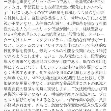
ー効率も重要なメリットの一つであり、最新式のMBRシ
ステムは、季節変動による処理水量の変化にもかかわら
ず、1ガロンあたりの電力消費量を低減しつつ最適な性能
を維持します。自動運転機能により、常時の人手による監
視が不要となり、人件費の削減と、処理効果を損なう可能
性のある人的ミスのリスク低減が図れます。経験豊富な
MBR廃水処理システム供給業者は、設置支援、オペレー
ター向けトレーニングプログラム、継続的な保守サポート
など、システムのライフサイクル全体にわたって包括的な
技術支援を提供し、最高レベルの性能を長期にわたり維持
できるようにします。モジュール式構造により、段階的な
導入や将来的な処理能力拡張が可能であり、既存の運用を
停止することなく、またシステム全体の交換を要すること
なく実現できます。化学薬品使用量の削減も大きな運用上
の利点であり、MBR技術は従来の処理手法と比較して添
加剤の使用量が少なく、継続的な薬品調達コストの低減と
環境負荷の軽減を同時に実現します。二次沈殿槽および関
連機器が不要となるため、機械的複雑さが低減され、プロ
セスの信頼性が向上するとともに、保守作業の頻度・負担
が軽減されます。さらに、急激な負荷変動や流入水質の変
化への対応能力に優れているため、排水の性状が大きく変