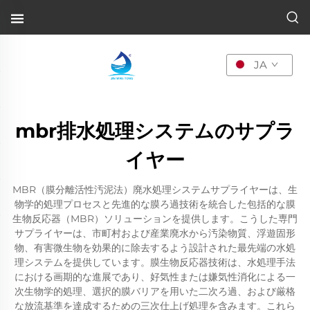
JA
mbr排水処理システムのサプラ
イヤー
MBR（膜分離活性汚泥法）廃水処理システムサプライヤーは、生
物学的処理プロセスと先進的な膜ろ過技術を統合した包括的な膜
生物反応器（MBR）ソリューションを提供します。こうした専門
サプライヤーは、市町村および産業廃水から汚染物質、浮遊固形
物、有害微生物を効果的に除去するよう設計された最先端の水処
理システムを提供しています。膜生物反応器技術は、水処理手法
における画期的な進展であり、好気性または嫌気性消化による一
次生物学的処理、選択的膜バリアを用いた二次ろ過、および厳格
な放流基準を達成するための三次仕上げ処理を含みます。これら