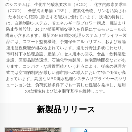
のシステムは、生化学的酸素要求量（BOD）、化学的酸素要求量
（COD）、全懸濁固形物（TSS）、窒素化合物、リンを汚染され
た水源から確実に除去する能力に優れています。技術的特長に
は、自動制御システム、省エネルギー型ブロワー構成、目詰まり
防止型膜設計、および拡張可能な導入を容易にするモジュール式
構造が含まれます。最新のMBR廃水処理システムサプライヤー製
品には、スマート監視機能、予知保全アルゴリズム、および遠隔
運用監視機能が組み込まれています。適用分野は多岐にわたり、
市町村下水処理施設、産業プロセス用水の回収、食品・飲料製造
施設、医薬品製造環境、石油化学精製所、住宅団地開発などがあ
ります。コンパクトな設置面積という利点により、従来の処理方
式では空間的制約が厳しい都市部への導入において特に価値が高
まっています。高度なMBR廃水処理システムサプライヤーのソリ
ューションは、負荷変動条件下でも一貫した性能を発揮し、運用
の信頼性および法令順守基準を維持します。
新製品リリース