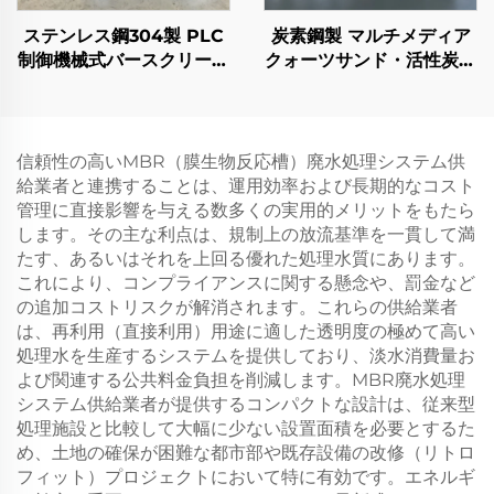
ステンレス鋼304製 PLC
炭素鋼製 マルチメディア
制御機械式バースクリーン
クォーツサンド・活性炭ろ
グリル 廃水処理用
過 工業廃水処理用
信頼性の高いMBR（膜生物反応槽）廃水処理システム供
給業者と連携することは、運用効率および長期的なコスト
管理に直接影響を与える数多くの実用的メリットをもたら
します。その主な利点は、規制上の放流基準を一貫して満
たす、あるいはそれを上回る優れた処理水質にあります。
これにより、コンプライアンスに関する懸念や、罰金など
の追加コストリスクが解消されます。これらの供給業者
は、再利用（直接利用）用途に適した透明度の極めて高い
処理水を生産するシステムを提供しており、淡水消費量お
よび関連する公共料金負担を削減します。MBR廃水処理
システム供給業者が提供するコンパクトな設計は、従来型
処理施設と比較して大幅に少ない設置面積を必要とするた
め、土地の確保が困難な都市部や既存設備の改修（リトロ
フィット）プロジェクトにおいて特に有効です。エネルギ