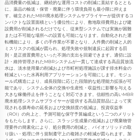
品消費量の低減は、継続的な運用コストの削減に直結するととも
に、薬品の輸送・保管・廃棄に伴う環境負荷も最小限に抑えま
す。確立されたMBR廃水処理システムサプライヤーが提供するコ
ンパクトな設置面積という優位性により、敷地取得費用および建
設費用が削減されるだけでなく、従来型システムでは実施が困難
または不可能な場所への設置も可能になります。自動化された運
転機能により、多くの手作業が不要となり、人件費の削減と人的
ミスリスクの低減が図られ、処理失敗や規制違反に起因する罰
則・是正措置費用といった不測の支出を回避できます。適切に設
計・維持管理されたMBRシステムが一貫して達成する高品質放流
水は、淡水使用量の削減および市町村処理施設が課す排水料金の
軽減といった水再利用アプリケーションを可能にします。モジュ
ール式構造により、成長段階に応じた段階的な処理能力拡張が可
能であり、システム全体の交換や生産性・収益性に影響を与える
大きな稼働停止を伴うことなく対応できます。信頼性の高いMBR
廃水処理システムサプライヤーが提供する高品質部品によって実
現される膜寿命の延長および交換頻度の低減は、投資収益率
（ROI）の向上と、予測可能な保守予算編成という二つのメリット
をもたらします。さらに、スラッジ生成量の低減および廃棄物管
理要件の簡素化により、処分費用の削減と、バイオソリッドの取
り扱い・処理に伴う規制遵守上の複雑さの軽減が図られます。加