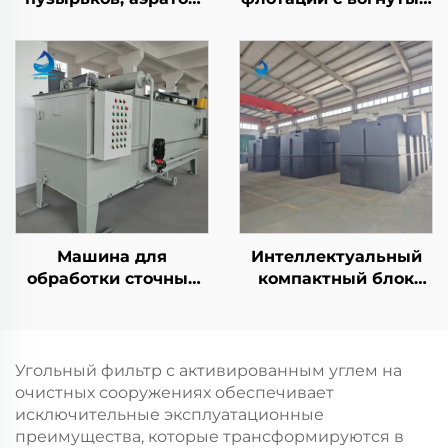
DAF, установка для
воздухом
растворенного
воздуха в плавучесть,
комплектующие,
распределитель для
очистки сточных вод
Машина для
Интеллектуальный
обработки сточных
компактный блок
вод методом
MBBR для установки
флотации с
очистки сточных вод
растворённым
и интегрированной
воздухом для
системы очистки
Угольный фильтр с активированным углем на
удаления ХПК/ВВ на
бытовых стоков
очистных сооружениях обеспечивает
установках очистки
исключительные эксплуатационные
сточных вод DAF
преимущества, которые трансформируются в