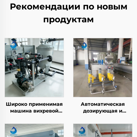
Рекомендации по новым
продуктам
Широко применимая
Автоматическая
машина вихревой
дозирующая и
флотации с
смесительная
растворённым
машина из
воздухом (DAF) для
нержавеющей стали