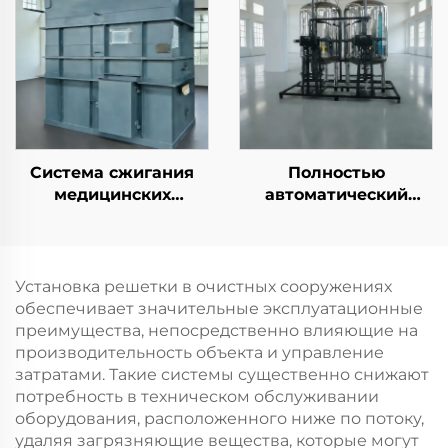
очистки сточных вод
для химических
коагулянтов PAM/PAC
для промышленной
очистки сточных вод
Система сжигания
Полностью
медицинских
автоматический
отходов, печь-
углеродистый
инсинератор для
стальной фильтр для
больниц
скорлупы грецких
орехов для очистки
Установка решетки в очистных сооружениях
сточных вод
обеспечивает значительные эксплуатационные
преимущества, непосредственно влияющие на
производительность объекта и управление
затратами. Такие системы существенно снижают
потребность в техническом обслуживании
оборудования, расположенного ниже по потоку,
удаляя загрязняющие вещества, которые могут