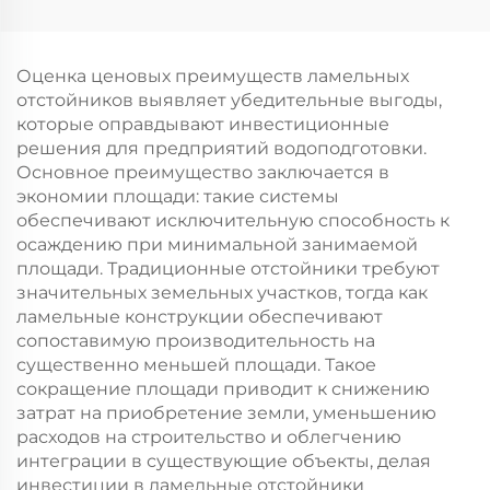
кварцевым песком и
стальной фильтр для
активированным
скорлупы грецких
углём для очистки
орехов для очистки
Оценка ценовых преимуществ ламельных
промышленных
сточных вод
отстойников выявляет убедительные выгоды,
сточных вод
которые оправдывают инвестиционные
решения для предприятий водоподготовки.
Основное преимущество заключается в
экономии площади: такие системы
обеспечивают исключительную способность к
осаждению при минимальной занимаемой
площади. Традиционные отстойники требуют
значительных земельных участков, тогда как
ламельные конструкции обеспечивают
сопоставимую производительность на
существенно меньшей площади. Такое
сокращение площади приводит к снижению
затрат на приобретение земли, уменьшению
расходов на строительство и облегчению
интеграции в существующие объекты, делая
инвестиции в ламельные отстойники