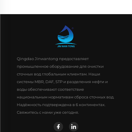
Qingdao Jinwantong предоставляет
промышленное оборудование для очистки
сточных вод глобальным клиентам. Наши
системы MBR, DAF, STP и разделения нефти и
воды обеспечивают соответствие
национальным нормативам сброса сточных вод.
Надёжность подтверждена в 6 континентах.
Свяжитесь с нами уже сегодня.