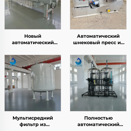
Новый
Автоматический
автоматический
шнековый пресс из
промышленный
нержавеющей стали
рамный фильтр-
с многоступенчатыми
пресс высокого
дисками, дегидратор
давления для
ила со
очистки воды
штабелированным
винтом
Мультисредний
Полностью
фильтр из
автоматический
углеродистой стали с
углеродистый