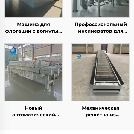
Машина для
Профессиональный
флотации с вогнутым
инсинератор для
воздухом
сжигания твердых
бытовых и
промышленных
отходов в отелях и на
производстве
Новый
Механическая
автоматический
решётка из
промышленный
нержавеющей стали
рамный фильтр-
304 с управлением