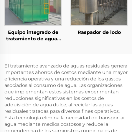
Equipo integrado de
Raspador de lodo
tratamiento de aguas
negras MBR para
aguas residuales
municipales, planta
ecológica prefabricada
El tratamiento avanzado de aguas residuales genera
importantes ahorros de costos mediante una mayor
eficiencia operativa y una reducción de los gastos
asociados al consumo de agua. Las organizaciones
que implementan estos sistemas experimentan
reducciones significativas en los costos de
adquisición de agua dulce, al reciclar las aguas
residuales tratadas para diversos fines operativos.
Esta tecnología elimina la necesidad de transportar
agua mediante medios costosos y reduce la
dependencia de los suministros municipales de