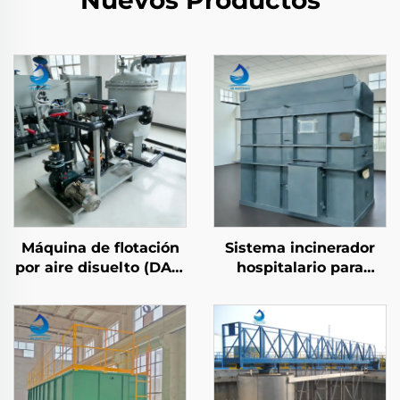
Nuevos Productos
Máquina de flotación
Sistema incinerador
por aire disuelto (DAF)
hospitalario para
de vórtice
residuos médicos y
ampliamente aplicable
quemador de
para tratamiento de
desechos
aguas residuales