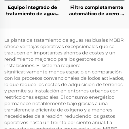
Equipo integrado de
Filtro completamente
tratamiento de aguas
automático de acero al
negras MBR para
carbono con cáscara
aguas residuales
de nuez para
municipales, planta
tratamiento de aguas
ecológica prefabricada
residuales
La planta de tratamiento de aguas residuales MBBR
ofrece ventajas operativas excepcionales que se
traducen en importantes ahorros de costes y un
rendimiento mejorado para los gestores de
instalaciones. El sistema requiere
significativamente menos espacio en comparación
con los procesos convencionales de lodos activados,
lo que reduce los costes de adquisición de terrenos
y permite su instalación en entornos urbanos con
restricciones espaciales. El consumo energético
permanece notablemente bajo gracias a una
transferencia eficiente de oxígeno y a menores
necesidades de aireación, reduciendo los gastos
operativos hasta un treinta por ciento anual. La
planta de tratamiento de aguas residuales MBBR