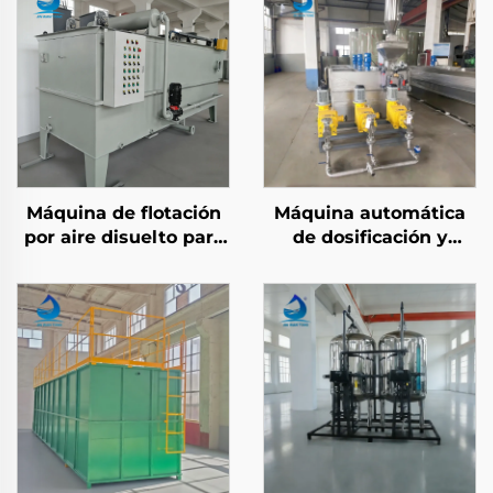
Máquina de flotación
Máquina automática
por aire disuelto para
de dosificación y
tratamiento de aguas
mezcla de floculantes
residuales con
químicos PAM/PAC en
procesamiento
acero inoxidable para
mecánico para
tratamiento de aguas
eliminación de
residuales industriales
DQO/SS en plantas de
tratamiento de aguas
residuales DAF