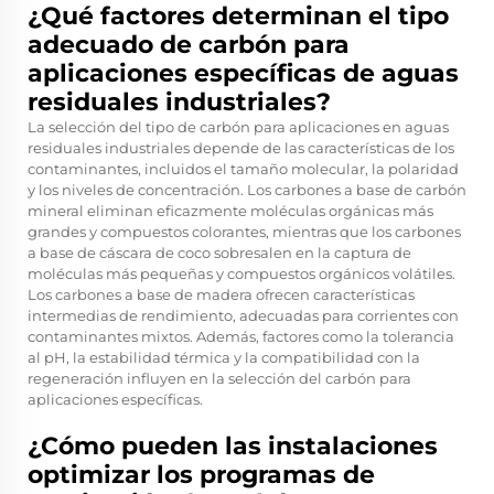
¿Qué factores determinan el tipo
adecuado de carbón para
aplicaciones específicas de aguas
residuales industriales?
La selección del tipo de carbón para aplicaciones en aguas
residuales industriales depende de las características de los
contaminantes, incluidos el tamaño molecular, la polaridad
y los niveles de concentración. Los carbones a base de carbón
mineral eliminan eficazmente moléculas orgánicas más
grandes y compuestos colorantes, mientras que los carbones
a base de cáscara de coco sobresalen en la captura de
moléculas más pequeñas y compuestos orgánicos volátiles.
Los carbones a base de madera ofrecen características
intermedias de rendimiento, adecuadas para corrientes con
contaminantes mixtos. Además, factores como la tolerancia
al pH, la estabilidad térmica y la compatibilidad con la
regeneración influyen en la selección del carbón para
aplicaciones específicas.
¿Cómo pueden las instalaciones
optimizar los programas de