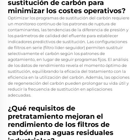
sustitución de carbón para
minimizar los costes operativos?
Optimizar los programas de sustitución del carbón requiere
un monitoreo continuo de los patrones de ruptura de
contaminantes, las tendencias de la diferencia de presión y
los parámetros de calidad del efluente para establecer
indicadores predictivos de sustitución. Las configuraciones
de filtros en serie (filtro líder-seguidor) permiten sustituir
selectivamente el carbón según los patrones de
agotamiento, en lugar de seguir programas fijos. El análisis
de los datos de rendimiento revela el momento óptimo de
sustitución, equilibrando la eficacia del tratamiento con la
eficiencia en la utilización del carbón. Además, las opciones
de regeneración del carbón pueden prolongar su vida útil y
reducir la frecuencia de sustitución en aplicaciones
adecuadas.
¿Qué requisitos de
pretratamiento mejoran el
rendimiento de los filtros de
carbón para aguas residuales