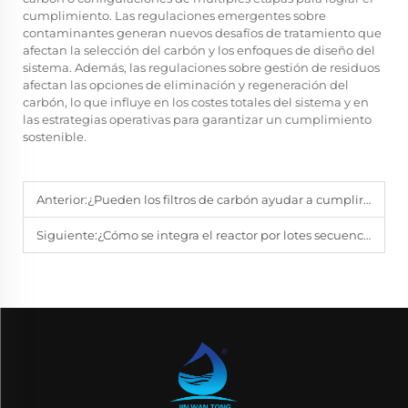
cumplimiento. Las regulaciones emergentes sobre
contaminantes generan nuevos desafíos de tratamiento que
afectan la selección del carbón y los enfoques de diseño del
sistema. Además, las regulaciones sobre gestión de residuos
afectan las opciones de eliminación y regeneración del
carbón, lo que influye en los costes totales del sistema y en
las estrategias operativas para garantizar un cumplimiento
sostenible.
Anterior:
¿Pueden los filtros de carbón ayudar a cumplir con normas estrictas de vertido de efluentes?
Siguiente:
¿Cómo se integra el reactor por lotes secuencial (SBR) con los equipos de deshidratación de lodos tras el tratamiento?