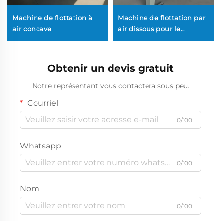
Machine de flottation à
Machine de flottation par
air concave
air dissous pour le
traitement des eaux usées
de traitement mécanique,
destinée à l'élimination
Obtenir un devis gratuit
du CCO/MES dans les
stations d'épuration DAF
Notre représentant vous contactera sous peu.
Courriel
0/100
Whatsapp
0/100
Nom
0/100