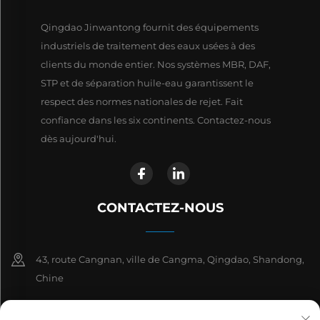
Qingdao Jinwantong fournit des équipements
industriels de traitement des eaux usées à des
clients du monde entier. Nos systèmes MBR, DAF,
STP et de séparation huile-eau garantissent le
respect des normes nationales de rejet. Fait
confiance dans les six continents. Contactez-nous
dès aujourd'hui.
CONTACTEZ-NOUS
43, route Cangnan, ville de Cangma, Qingdao, Shandong,
Chine
+86-13863913925