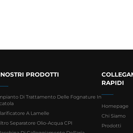
I NOSTRI PRODOTTI
COLLEGA
RAPIDI
mpianto Di Trattamento Delle Fognature In
catola
Homepage
larificatore A Lamelle
Chi Siamo
iltro Separatore Olio-Acqua CPI
Prodotti
acchina Di Galleggiamento Dell'aria