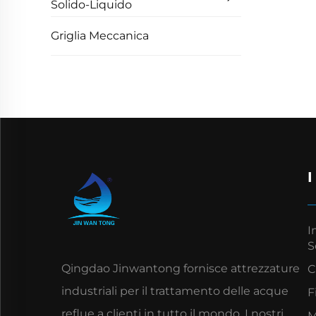
Solido-Liquido
Griglia Meccanica
I
S
Qingdao Jinwantong fornisce attrezzature
C
industriali per il trattamento delle acque
F
reflue a clienti in tutto il mondo. I nostri
M