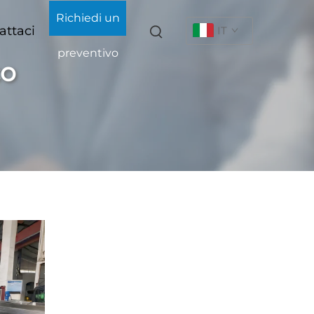
Richiedi un
attaci
IT
preventivo
co