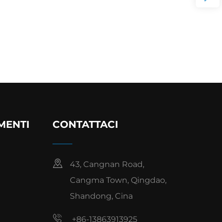
MENTI
CONTATTACI
43, Cangnan Road,
Cangma Town, Qingdao,
Shandong, Cina
+86-13863913925