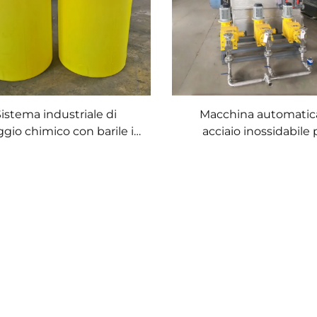
istema industriale di
Macchina automatica
gio chimico con barile in
acciaio inossidabile 
PE per impianto di
dosaggio e miscelazio
amento delle acque reflue
flocculanti chimici P
per il trattamento dell
reflue industriali