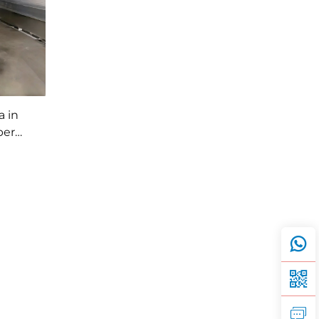
 in
per
ne di
AM/PAC
e acque