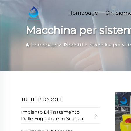
Homepage
Chi Siam
Macchina per siste
Homepage
>
Prodotti
>
Macchina per sis
TUTTI I PRODOTTI
Impianto Di Trattamento
Delle Fognature In Scatola