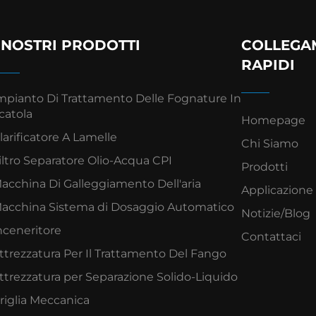
I NOSTRI PRODOTTI
COLLEGA
RAPIDI
mpianto Di Trattamento Delle Fognature In
catola
Homepage
larificatore A Lamelle
Chi Siamo
iltro Separatore Olio-Acqua CPI
Prodotti
acchina Di Galleggiamento Dell'aria
Applicazione
acchina Sistema di Dosaggio Automatico
Notizie/Blog
nceneritore
Contattaci
ttrezzatura Per Il Trattamento Del Fango
ttrezzatura per Separazione Solido-Liquido
riglia Meccanica