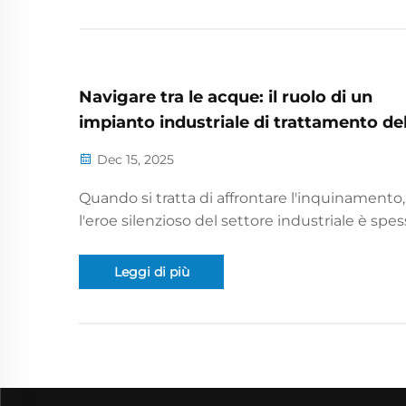
100 % di riutilizzo entro il 2030—ogni goccia 
riciclata, mai scaricata...
Navigare tra le acque: il ruolo di un
impianto industriale di trattamento del
acque reflue
Dec 15, 2025
Quando si tratta di affrontare l'inquinamento,
l'eroe silenzioso del settore industriale è spe
l'impianto industriale di trattamento delle a
reflue. Sembra un po' noioso, vero? Ma aspett
Leggi di più
Questa struttura svolge un ruolo fondament
nel mantenere pulite le nostre risorse idriche 
nostro ambiente...