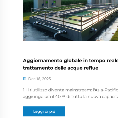
Aggiornamento globale in tempo reale
trattamento delle acque reflue
Dec 16, 2025
1. Il riutilizzo diventa mainstream: l'Asia-Pacifi
aggiunge ora il 40 % di tutta la nuova capacit
riciclo dell'acqua, mentre il MENA passa dal 1
per raggiungere l'obiettivo saudita del 70 % d
Leggi di più
riutilizzo entro il 2030. Dubai ha appena stabili