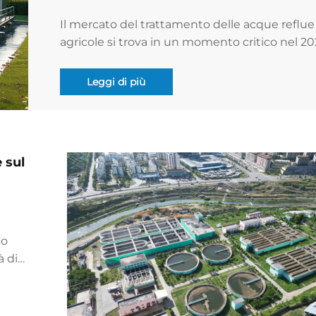
Il mercato del trattamento delle acque reflue
agricole si trova in un momento critico nel 20
Le acque reflue provenienti dalle attività agri
in tutto il mondo non sono più una question
Leggi di più
marginale: influenzano la produttività agricola
sicurezza idrica e l'ambiente...
 sul
co
à di
5 %
i
to il