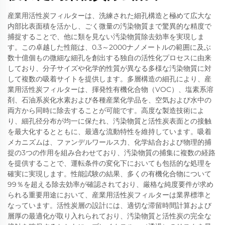
産業用活性炭フィルターは、洗練された細孔構造と極めて広大な
内部比表面積を活かし、ごく微量の汚染物質まで驚異的な精度で
捕捉することで、他に類を見ない汚染物質除去効率を実現しま
す。この卓越した性能は、0.3～2000ナノメートルの範囲に及ぶ
数十億個もの微細な細孔を創出する独自の活性化プロセスに由来
しており、分子サイズや化学的性質が異なる多様な汚染物質に対
して複数の吸着サイトを提供します。多層構造の細孔により、産
業用活性炭フィルターは、揮発性有機化合物（VOC）、塩素系溶
剤、石油系炭化水素および各種産業化学品を、空気および水中の
両方から同時に除去することが可能です。高度な製造技術によ
り、細孔径分布が均一に保たれ、汚染物質と活性炭表面との接触
を最大化するとともに、最適な流動特性を維持しています。吸着
メカニズムは、ファンデルワールス力、化学結合および物理的捕
捉の3つの作用を組み合わせており、汚染物質の捕集に複数の経路
を提供することで、運転条件の変化下においても包括的な処理を
確実に実現します。性能試験の結果、多くの有機化合物について
99％を超える除去効率が確認されており、厳格な純度要件が求め
られる重要用途において、産業用活性炭フィルターは業界標準と
なっています。活性炭層の設計には、適切な滞留時間計算および
層厚の最適化が取り入れられており、汚染物質と活性炭の完全な