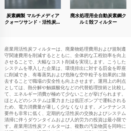
炭素鋼製 マルチメディア
廃水処理用全自動炭素鋼ク
クォーツサンド・活性炭ろ
ルミ殻フィルター
過 工業廃水処理用
産業用活性炭フィルターは、廃棄物処理費用および規制遵
守関連費用を削減するとともに、全体的な工程効率を向上
させることで、大幅なコスト削減を実現します。こうした
システムを導入した企業は、環境排出に対する罰金を即座
に削減でき、有毒蒸気および危険な空中粒子を効果的に除
去することで職場の安全性も向上させます。運用上の利点
としては、熱分解や触媒酸化などの代替処理技術と比較し
て、エネルギー消費が極めて少ないことが挙げられます。
ほとんどのシステムは重力または低圧ポンプで運転される
ため、電力消費量が著しく少なくなります。メンテナンス
要件も非常に低く、定期的な活性炭の交換およびシステム
清掃に伴うダウンタイムおよび人的労力の投資は最小限で
す。産業用活性炭フィルターは、複数の汚染物質を同時に