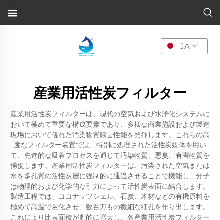
JA
産業用活性炭フィルター
産業用活性炭フィルターは、現代の空気および水浄化システムに
おいて極めて重要な構成要素であり、多様な商業施設および製造
現場において優れた汚染物質除去性能を発揮します。これらの高
度なフィルター装置では、特別に処理された活性炭媒体を用い
て、先進的な吸着プロセスを通じて汚染物質、悪臭、有害物質を
捕捉します。産業用活性炭フィルターは、汚染された空気または
水を多孔質の活性炭層に強制的に通過させることで機能し、分子
は物理的および化学的な引力によって活性炭表面に結合します。
製造工程では、ココナッツシェル、石炭、木材などの有機原料を
極めて高温で炭化させ、数百万もの微細な細孔を作り出します。
これにより比表面積が劇的に増大し、各産業用活性炭フィルター