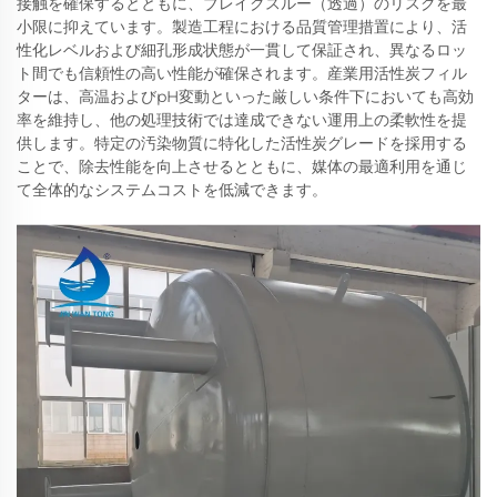
接触を確保するとともに、ブレイクスルー（透過）のリスクを最
小限に抑えています。製造工程における品質管理措置により、活
性化レベルおよび細孔形成状態が一貫して保証され、異なるロッ
ト間でも信頼性の高い性能が確保されます。産業用活性炭フィル
ターは、高温およびpH変動といった厳しい条件下においても高効
率を維持し、他の処理技術では達成できない運用上の柔軟性を提
供します。特定の汚染物質に特化した活性炭グレードを採用する
ことで、除去性能を向上させるとともに、媒体の最適利用を通じ
て全体的なシステムコストを低減できます。