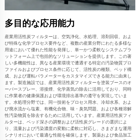
多目的な応用能力
産業用活性炭フィルターは、空気浄化、水処理、溶剤回収、およ
び特殊な化学プロセス要件など、複数の産業分野にわたる多様な
用途において優れた性能を発揮し、単一かつ柔軟なシステムプラ
ットフォーム上で包括的なソリューションを提供します。この著
しい多機能性は、異なる産業環境で遭遇する特定の汚染物質プロ
ファイルおよびプロセス条件に応じて、活性炭の種類、ベッド構
成、および運転パラメーターをカスタマイズできる能力に由来し
ます。製造施設では、産業用活性炭フィルターを塗装ブースのオ
ーバースプレー、溶接煙、化学蒸気の除去に活用しており、同時
に作業者の健康保護および環境排出基準の遵守を実現していま
す。水処理分野では、同一技術をプロセス用水、冷却水系、およ
び廃水流から塩素、有機化合物、味・臭気問題、および各種溶解
性汚染物質を除去するために活用しています。産業用活性炭フィ
ルターは、ベッド深さの調整および活性炭グレードの選択によ
り、流量および汚染濃度の変動に柔軟に対応し、さまざまな運用
シナリオにおいて最適な性能を確保します。製薬および食品加工