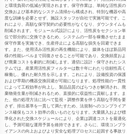
と環境負荷の低減が実現されます。保守作業は、単純な活性炭の
交換および基本的なシステム清掃から構成され、特別な機器や高
度な訓練を必要とせず、施設スタッフが自社で実施可能です。こ
れにより、高額な保守契約の必要性がなくなり、ダウンタイムも
削減されます。モジュール式設計により、活性炭をセクション単
位で部分的に交換できるため、システムの一部を稼働させたまま
保守作業を実施でき、生産停止による高額な損失を回避できま
す。また、使用済み活性炭の再生機能により、媒体をほぼ新品同
様の性能レベルまで回復させることが可能であり、交換頻度およ
び廃棄コストを劇的に削減します。適切に設計・保守されたシス
テムでは、産業用活性炭フィルターは数十年にわたり信頼性高く
稼働し、優れた耐久性を示します。これにより、設備投資の保護
および早期の機器交換回避が可能になります。処理性能の一貫性
によって工程効率が向上し、製品品質のばらつきが解消され、廃
棄物発生量が削減されるため、直接的に収益性に貢献します。ま
た、他の処理方法に比べて監視・調整作業を伴う高額な手間を要
さず、排出基準を一貫して満たすため、法規制へのコンプライア
ンス確保もコスト効率の良いものとなります。大量購入および標
準化された交換スケジュールにより、企業は調達コストを最適化
し、予測可能な運用予算を維持できます。さらに、環境コンプラ
イアンスの向上およびより安全な処理プロセスに起因する事故リ