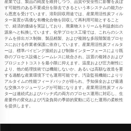
産業では、製品の純度を維持しつつ、品質や安全性に影響を及ぼ
す可能性のある不要成分を除去できるという本システムの能力か
ら恩恵を受けています。溶剤回収用途では、産業用活性炭フィル
ター装置が高価な有機化合物を回収して再利用可能とすること
で、経済的価値を実証しており、廃棄物ストリームを利益創出の
源泉へと転換しています。化学プロセス工場では、これらのシス
テムを排出ガス制御、製品精製、および複雑な多段階製造プロセ
スにおける作業者保護に依存しています。産業用活性炭フィルタ
ーは、標準パイピング接続および制御インターフェースにより既
存のプロセス設備とシームレスに統合され、設置の複雑さおよび
プロジェクトコストを最小限に抑えます。温度および圧力耐性に
より、他の処理技術では機能しないか、あるいは高額な改造を要
する過酷な産業環境下でも運用可能です。汚染監視機能によりリ
アルタイムの性能フィードバックが得られ、予知保全および最適
な交換スケジューリングが可能になります。産業用活性炭フィル
ターは連続式およびバッチ式の両方のプロセス運用に対応し、生
産要件の変化および汚染負荷の季節的変動に応じた運用の柔軟性
を提供します。