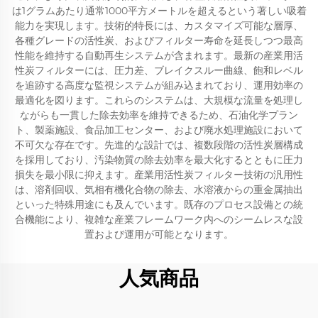
は1グラムあたり通常1000平方メートルを超えるという著しい吸着
能力を実現します。技術的特長には、カスタマイズ可能な層厚、
各種グレードの活性炭、およびフィルター寿命を延長しつつ最高
性能を維持する自動再生システムが含まれます。最新の産業用活
性炭フィルターには、圧力差、ブレイクスルー曲線、飽和レベル
を追跡する高度な監視システムが組み込まれており、運用効率の
最適化を図ります。これらのシステムは、大規模な流量を処理し
ながらも一貫した除去効率を維持できるため、石油化学プラン
ト、製薬施設、食品加工センター、および廃水処理施設において
不可欠な存在です。先進的な設計では、複数段階の活性炭層構成
を採用しており、汚染物質の除去効率を最大化するとともに圧力
損失を最小限に抑えます。産業用活性炭フィルター技術の汎用性
は、溶剤回収、気相有機化合物の除去、水溶液からの重金属抽出
といった特殊用途にも及んでいます。既存のプロセス設備との統
合機能により、複雑な産業フレームワーク内へのシームレスな設
置および運用が可能となります。
人気商品