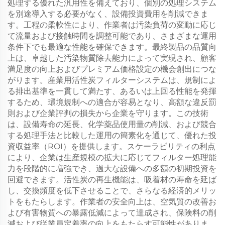
処理する優れた汎用性を備えており、個別の処理システム
を別途導入する必要がなく、設備投資費用を削減できま
す。工程の柔軟性により、作業者は汚染負荷の変動に応じ
て流量および接触時間を調整可能であり、さまざまな運用
条件下でも最適な性能を確保できます。最終製品の品質向
上は、卓越した汚染物質除去能力によって実現され、顧客
満足度の向上およびプレミアム価格設定の機会創出につな
がります。産業用活性炭フィルターシステムは、規制によ
る排出基準を一貫して満たす、あるいは上回る性能を発揮
するため、環境規制への適合が容易となり、高額な違反罰
則および企業評判の損失から企業を守ります。この技術
は、設備寿命の延長、化学薬品使用量の削減、および競合
する処理手法と比較した運用の簡素化を通じて、優れた投
資収益率（ROI）を提供します。スケーラビリティの利点
により、企業は生産規模の拡大に応じてフィルター処理能
力を段階的に増強でき、過大な設備への多額の初期投資を
回避できます。活性炭の再生機能は、吸着材の寿命を延ば
し、交換頻度を低下させることで、さらなる経済的メリッ
トをもたらします。作業者の安全向上は、空気質の改善お
よび有害物質への暴露低減によって達成され、保険料の削
減および従業員定着率の向上をもたらす可能性がありま