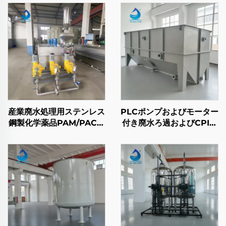
産業廃水処理用ステンレス
PLCポンプおよびモーター
鋼製化学薬品PAM/PAC凝
付き廃水ろ過およびCPI油
集剤自動供給・混合装置
水分離システム