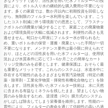
きなメリットであり、活性炭を用いた水フィルターへの投
資により、ボトル入り水の継続的な購入費用が不要になり
ます。多くの家庭では、数か月以内に初期投資を回収しな
がら、無制限のフィルター水利用を楽しんでいます。こう
したコスト削減に伴う環境面での恩恵として、プラスチッ
クボトルの消費量が減少することで、家庭ごとの廃棄物量
および環境負荷が大幅に低減されます。利便性の高さも見
逃せません。蛇口から即座にフィルター水が得られるた
め、重いボトル水の保管・運搬・廃棄といった手間が一切
不要になります。メンテナンス要件は最小限に抑えられて
おり、ほとんどの活性炭を用いた水フィルターは、使用状
況および水質条件に応じて3～6か月ごとの簡単なカート
リッジ交換のみを必要とします。健康保護は、おそらく最
も重要なメリットです。これらのシステムは、水道水中に
存在する可能性のあるさまざまな有害汚染物質（特定の農
薬・除草剤・工業化学物質・揮発性有機化合物など）を除
去します。活性炭を用いた水フィルター技術は、水に天然
に含まれる有益なミネラルを残したまま、望ましくない物
質のみを除去するため、逆浸透（RO）膜方式のシステム
がしばしば除去してしまう栄養価を維持します。性能の一
貫性により、フィルターの寿命を通じて信頼性の高いろ過