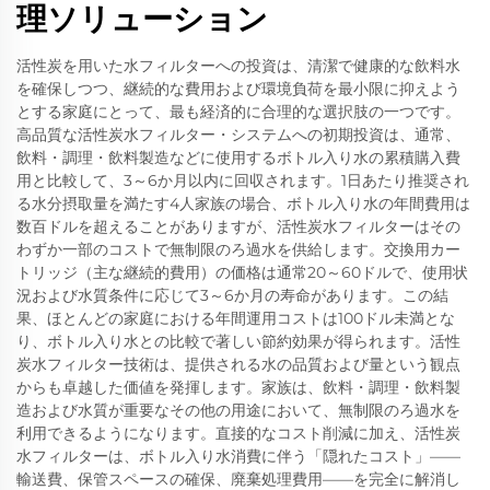
理ソリューション
活性炭を用いた水フィルターへの投資は、清潔で健康的な飲料水
を確保しつつ、継続的な費用および環境負荷を最小限に抑えよう
とする家庭にとって、最も経済的に合理的な選択肢の一つです。
高品質な活性炭水フィルター・システムへの初期投資は、通常、
飲料・調理・飲料製造などに使用するボトル入り水の累積購入費
用と比較して、3～6か月以内に回収されます。1日あたり推奨され
る水分摂取量を満たす4人家族の場合、ボトル入り水の年間費用は
数百ドルを超えることがありますが、活性炭水フィルターはその
わずか一部のコストで無制限のろ過水を供給します。交換用カー
トリッジ（主な継続的費用）の価格は通常20～60ドルで、使用状
況および水質条件に応じて3～6か月の寿命があります。この結
果、ほとんどの家庭における年間運用コストは100ドル未満とな
り、ボトル入り水との比較で著しい節約効果が得られます。活性
炭水フィルター技術は、提供される水の品質および量という観点
からも卓越した価値を発揮します。家族は、飲料・調理・飲料製
造および水質が重要なその他の用途において、無制限のろ過水を
利用できるようになります。直接的なコスト削減に加え、活性炭
水フィルターは、ボトル入り水消費に伴う「隠れたコスト」——
輸送費、保管スペースの確保、廃棄処理費用——を完全に解消し