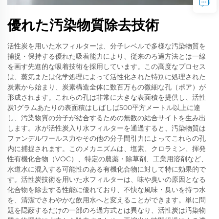
優れた汚染物質除去技術
活性炭を用いた水フィルターは、分子レベルで多様な汚染物質を
捕捉・保持する優れた吸着能力により、従来のろ過方法とは一線
を画す先進的な吸着技術を採用しています。この高度なプロセス
は、蒸気または化学処理によって活性化された特別に処理された
炭素から始まり、炭素構造全体に数百万もの微細な孔（ポア）が
形成されます。これらの孔は非常に大きな表面積を提供し、活性
炭1グラムあたりの表面積はしばしば500平方メートル以上に達
し、汚染物質の分子が結合するための無数の結合サイトを生み出
します。水が活性炭入り水フィルターを通過すると、汚染物質は
ファンデルワールス力やその他の分子間引力によってこれらの孔
内に捕捉されます。このメカニズムは、塩素、クロラミン、揮発
性有機化合物（VOC）、特定の農薬・除草剤、工業用溶剤など、
水道水に混入する可能性のある有機化合物に対して特に効果的で
す。活性炭技術を用いた水フィルターは、味や臭いの原因となる
化合物を除去する性能に優れており、不快な風味・臭いを持つ水
を、清潔でさわやかな飲用水へと変えることができます。単に問
題を隠蔽するだけの一部のろ過方式とは異なり、活性炭は汚染物