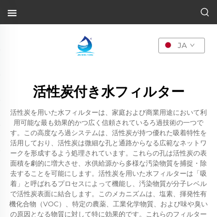
JA
活性炭付き水フィルター
活性炭を用いた水フィルターは、家庭および商業用途において利
用可能な最も効果的かつ広く信頼されているろ過技術の一つで
す。この高度なろ過システムは、活性炭が持つ優れた吸着特性を
活用しており、活性炭は微細な孔と通路からなる広範なネットワ
ークを形成するよう処理されています。これらの孔は活性炭の表
面積を劇的に増大させ、水供給源から多様な汚染物質を捕捉・除
去することを可能にします。活性炭を用いた水フィルターは「吸
着」と呼ばれるプロセスによって機能し、汚染物質が分子レベル
で活性炭表面に結合します。このメカニズムは、塩素、揮発性有
機化合物（VOC）、特定の農薬、工業化学物質、および味や臭い
の原因となる物質に対して特に効果的です。これらのフィルター