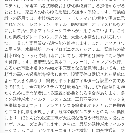
ステムは、家電製品を沈殿物および化学物質による損傷から守る
とともに、家庭内のあらゆる用途にろ過水を供給します。商業施
設への応用では、本技術のスケーラビリティと信頼性が明確に示
されており、レストラン、ホテル、医療施設、オフィスビルなど
において活性炭水フィルターシステムが活用されています。こう
した業務用グレードのシステムは、大量の水需要にも対応しつ
つ、一貫した高品質なろ過性能を維持します。また、アクアリウ
ム用ろ過、水耕栽培（ハイドロポニクス）システム、緊急時の飲
料水確保といった特殊用途においても、本技術は同様に高い効果
を発揮します。携帯型活性炭水フィルターは、キャンプや旅行、
あるいは市販水道水の供給が不安定となる緊急時においても、信
頼性の高いろ過機能を提供します。設置要件は選択された構成に
よって大きく異なり、簡易なポット型フィルターは設置不要であ
るのに対し、全館用システムでは最適な性能および保証条件を満
たすために専門業者による設置が必要となる場合があります。多
くの活性炭水フィルターシステムは、工具不要のカートリッジ交
換機構を備えており、メンテナンスを簡素化するとともに長期的
なコスト削減を実現します。既存の配管システムとの高い互換性
により、ほとんどの設置工事が大規模な改修や特殊部品を必要と
せず、スムーズに進行します。さらに、最新の活性炭水フィルタ
ーシステムには、デジタルモニタリング機能、自動交換通知、ス