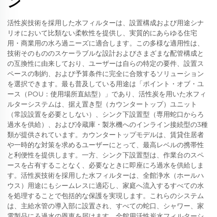
ン
活性炭技術を採用した水フィルターは、設置構成および用途シナ
リオにおいて比類ない柔軟性を提供し、実質的にあらゆる住宅
用・商業用の水ろ過ニーズに適合します。この多様な適用性は、
技術そのもののスケーラブルな設計およびさまざまな配管構成と
の互換性に由来しており、ユーザーは自らの特定の要件、設置ス
ペースの制約、および予算条件に完全に合致するソリューション
を選択できます。最も普及している用途は「ポイント・オブ・ユ
ース（POU：使用場所直結型）」であり、活性炭を用いた水フィ
ルターシステムは、据え置き型（カウンタートップ）ユニット
（常設設置を必要としない）、シンク下設置型（専用蛇口からろ
過水を供給）、および冷蔵庫・製氷機へのインライン接続型の3種
類が提供されています。カウンタートップモデルは、賃貸住居者
や一時的な対策を求めるユーザーにとって、最高レベルの携帯性
と利便性を提供します。一方、シンク下設置型は、作業台のスペ
ースを占有することなく、必要なときに即座にろ過水を供給しま
す。活性炭技術を採用した水フィルターは、全館浄水（ホールハ
ウス）用途にもシームレスに適応し、家庭へ流入するすべての水
を処理することで包括的な保護を実現します。これらのシステム
は、主給水管の導入部に設置され、すべての蛇口、シャワー、家
電製品にろ過水の恩恵を届けます。全館用活性炭水フィルターシ