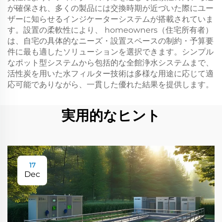
が確保され、多くの製品には交換時期が近づいた際にユー
ザーに知らせるインジケーターシステムが搭載されていま
す。設置の柔軟性により、 homeowners（住宅所有者）
は、自宅の具体的なニーズ・設置スペースの制約・予算要
件に最も適したソリューションを選択できます。シンプル
なポット型システムから包括的な全館浄水システムまで、
活性炭を用いた水フィルター技術は多様な用途に応じて適
応可能でありながら、一貫した優れた結果を提供します。
実用的なヒント
17
Dec