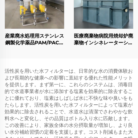
産業廃水処理用ステンレス
医療廃棄物病院用焼却炉廃
鋼製化学薬品PAM/PAC凝
棄物インシネレーターシス
集剤自動供給・混合装置
テム
活性炭を用いた水フィルターは、日常的な水の消費体験お
よび長期的な健康への影響に直結する優れた性能メリット
を提供します。まず第一に、これらのシステムは、消毒目
的で水道事業者が水に添加する塩素を効果的に除去するこ
とに優れており、塩素はしばしば水に不快な味や臭いをも
たらします。活性炭を用いた水フィルターによって塩素が
効果的に除去されることで、水道水は清潔でさわやかな飲
料水へと変化し、その品質はボトル入り水に匹敵します。
この改善により、家族全体の水分摂取量が増加し、より良
い水分補給習慣の定着を支援します。コスト削減もまた大