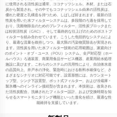
に使用される活性炭は通常、ココナッツシェル、木材、または石
炭から製造され、その中でもココナッツシェル由来の活性炭は、
優れた硬度と孔構造を持つため、しばしば好まれます。最新の活
性炭を用いた水フィルターシステムは、多段階のろ過を採用して
おり、沈殿物除去のためのプレフィルター、活性炭ブロックまた
は粒状活性炭（GAC）、そして最終的な仕上げのためのポストフ
ィルターを組み合わせています。こうした包括的なシステムによ
り、最適な流量を維持しつつ、最大限の汚染物質除去が実現され
ます。活性炭を用いた水フィルター技術の応用範囲は、家庭向け
のポイント・オブ・ユース（POU）システム、全戸対応型（ホー
ルハウス）ろ過装置、商業用食品サービス機器、産業用給水処理
施設に及びます。これらのシステムの汎用性により、自治体水道
の品質向上、井戸水の浄化、緊急時における飲料水確保など、さ
まざまなシナリオに対応可能です。設置形態には、カウンタート
ップ型、シンク下設置型、ポット式フィルター、および冷蔵庫・
製氷機へのインライン接続型が含まれます。本技術は、改良され
た活性炭配合、洗練されたフィルター設計、および交換時期を知
らせるスマートモニタリング機能といった進化を続け、最適な性
能維持を支援しています。