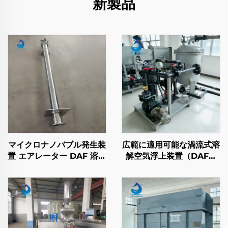
新製品
マイクロナノバブル発生装
広範に適用可能な渦流式溶
置 エアレーター DAF 溶気
解空気浮上装置（DAF）
浮上装置用フィッティング
廃水処理用
リリーサー 廃水処理用