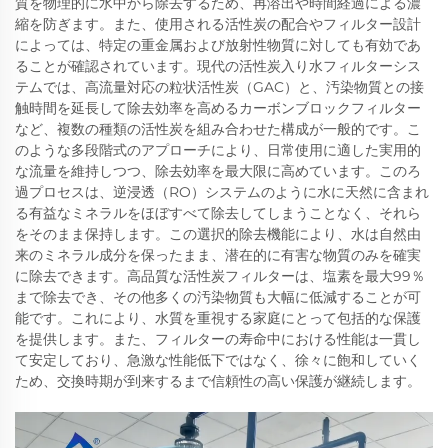
質を物理的に水中から除去するため、再溶出や時間経過による濃
縮を防ぎます。また、使用される活性炭の配合やフィルター設計
によっては、特定の重金属および放射性物質に対しても有効であ
ることが確認されています。現代の活性炭入り水フィルターシス
テムでは、高流量対応の粒状活性炭（GAC）と、汚染物質との接
触時間を延長して除去効率を高めるカーボンブロックフィルター
など、複数の種類の活性炭を組み合わせた構成が一般的です。こ
のような多段階式のアプローチにより、日常使用に適した実用的
な流量を維持しつつ、除去効率を最大限に高めています。このろ
過プロセスは、逆浸透（RO）システムのように水に天然に含まれ
る有益なミネラルをほぼすべて除去してしまうことなく、それら
をそのまま保持します。この選択的除去機能により、水は自然由
来のミネラル成分を保ったまま、潜在的に有害な物質のみを確実
に除去できます。高品質な活性炭フィルターは、塩素を最大99％
まで除去でき、その他多くの汚染物質も大幅に低減することが可
能です。これにより、水質を重視する家庭にとって包括的な保護
を提供します。また、フィルターの寿命中における性能は一貫し
て安定しており、急激な性能低下ではなく、徐々に飽和していく
ため、交換時期が到来するまで信頼性の高い保護が継続します。