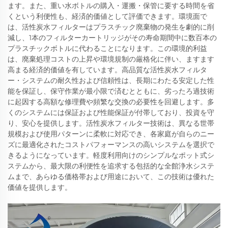
ます。また、重い水ボトルの購入・運搬・保管に要する時間を省
くという利便性も、経済的価値として評価できます。環境面で
は、活性炭水フィルターはプラスチック廃棄物の発生を劇的に削
減し、1本のフィルターカートリッジがその寿命期間中に数百本の
プラスチックボトルに代わることになります。この環境的利益
は、廃棄処理コストの上昇や環境規制の厳格化に伴い、ますます
高まる経済的価値を有しています。高品質な活性炭水フィルタ
ー・システムの耐久性および信頼性は、長期にわたる安定した性
能を保証し、保守作業が最小限で済むとともに、劣ったろ過技術
に起因する高額な修理費や頻繁な交換の必要性を回避します。多
くのシステムには保証および性能保証が付帯しており、投資を守
り、安心を提供します。活性炭水フィルター技術は、異なる世帯
規模および使用パターンに柔軟に対応でき、各家庭が自らのニー
ズに最適化されたコストパフォーマンスの高いシステムを選択で
きるようになっています。軽度利用向けのシンプルなポット式シ
ステムから、最大限の利便性を追求する包括的な全館浄水システ
ムまで、あらゆる価格帯および用途において、この技術は優れた
価値を提供します。