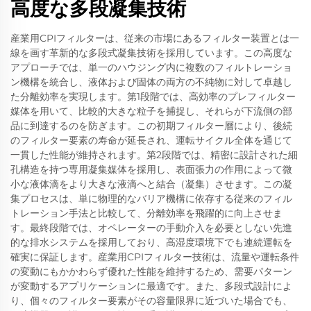
高度な多段凝集技術
産業用CPIフィルターは、従来の市場にあるフィルター装置とは一
線を画す革新的な多段式凝集技術を採用しています。この高度な
アプローチでは、単一のハウジング内に複数のフィルトレーショ
ン機構を統合し、液体および固体の両方の不純物に対して卓越し
た分離効率を実現します。第1段階では、高効率のプレフィルター
媒体を用いて、比較的大きな粒子を捕捉し、それらが下流側の部
品に到達するのを防ぎます。この初期フィルター層により、後続
のフィルター要素の寿命が延長され、運転サイクル全体を通じて
一貫した性能が維持されます。第2段階では、精密に設計された細
孔構造を持つ専用凝集媒体を採用し、表面張力の作用によって微
小な液体滴をより大きな液滴へと結合（凝集）させます。この凝
集プロセスは、単に物理的なバリア機構に依存する従来のフィル
トレーション手法と比較して、分離効率を飛躍的に向上させま
す。最終段階では、オペレーターの手動介入を必要としない先進
的な排水システムを採用しており、高湿度環境下でも連続運転を
確実に保証します。産業用CPIフィルター技術は、流量や運転条件
の変動にもかかわらず優れた性能を維持するため、需要パターン
が変動するアプリケーションに最適です。また、多段式設計によ
り、個々のフィルター要素がその容量限界に近づいた場合でも、