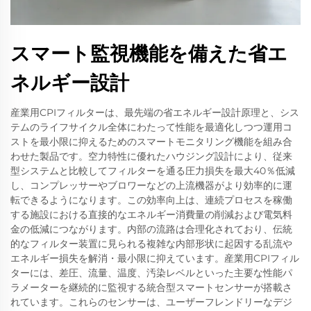
スマート監視機能を備えた省エ
ネルギー設計
産業用CPIフィルターは、最先端の省エネルギー設計原理と、シス
テムのライフサイクル全体にわたって性能を最適化しつつ運用コ
ストを最小限に抑えるためのスマートモニタリング機能を組み合
わせた製品です。空力特性に優れたハウジング設計により、従来
型システムと比較してフィルターを通る圧力損失を最大40％低減
し、コンプレッサーやブロワーなどの上流機器がより効率的に運
転できるようになります。この効率向上は、連続プロセスを稼働
する施設における直接的なエネルギー消費量の削減および電気料
金の低減につながります。内部の流路は合理化されており、伝統
的なフィルター装置に見られる複雑な内部形状に起因する乱流や
エネルギー損失を解消・最小限に抑えています。産業用CPIフィル
ターには、差圧、流量、温度、汚染レベルといった主要な性能パ
ラメーターを継続的に監視する統合型スマートセンサーが搭載さ
れています。これらのセンサーは、ユーザーフレンドリーなデジ