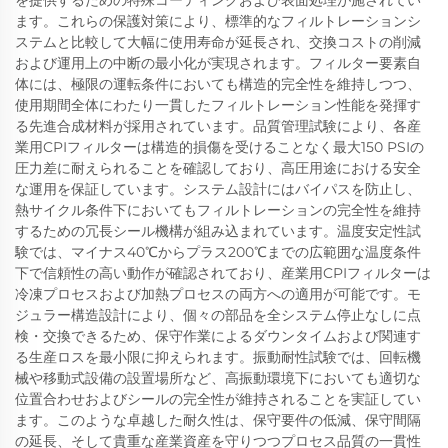
を提供するための特殊コーティングおよび表面処理が施されてい
ます。これらの保護対策により、標準的なフィルトレーションシ
ステムと比較して大幅に使用寿命が延長され、交換コストの削減
および運用上の中断の最小化が実現されます。フィルター要素自
体には、極限の運転条件においても構造的完全性を維持しつつ、
使用期間全体にわたり一貫したフィルトレーション性能を発揮す
る先進合成材料が採用されています。品質管理試験により、各産
業用CPIフィルターは構造的損傷を受けることなく最大150 PSIの
圧力差に耐えられることを確認しており、高圧用途における安全
な運用を保証しています。システム設計にはバイパスを防止し、
熱サイクル条件下においてもフィルトレーションの完全性を維持
するための冗長シール機構が組み込まれています。温度安定性試
験では、マイナス40℃からプラス200℃までの広範囲な温度条件
下で信頼性の高い動作が確認されており、産業用CPIフィルターは
冷凍プロセスおよび加熱プロセスの両方への適用が可能です。モ
ジュラー構造設計により、個々の部品を全システム停止なしに点
検・交換できるため、保守作業によるダウンタイムおよび関連す
る生産ロスを最小限に抑えられます。振動耐性試験では、回転機
械や移動式設備の設置場所など、高振動環境下においても適切な
位置合わせおよびシールの完全性が維持されることを実証してい
ます。このような卓越した耐久性は、保守要件の低減、保守間隔
の延長、そして貴重な産業資産を守りつつプロセス品質の一貫性