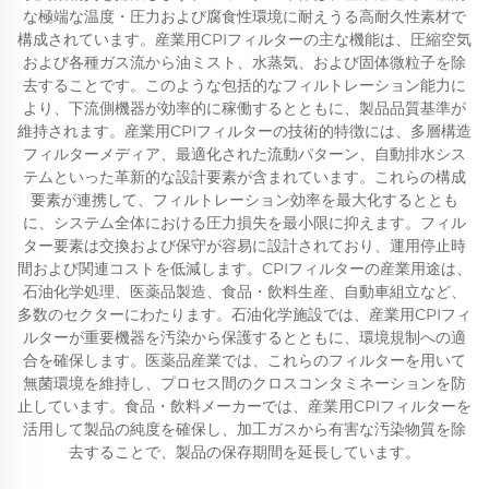
な極端な温度・圧力および腐食性環境に耐えうる高耐久性素材で
構成されています。産業用CPIフィルターの主な機能は、圧縮空気
および各種ガス流から油ミスト、水蒸気、および固体微粒子を除
去することです。このような包括的なフィルトレーション能力に
より、下流側機器が効率的に稼働するとともに、製品品質基準が
維持されます。産業用CPIフィルターの技術的特徴には、多層構造
フィルターメディア、最適化された流動パターン、自動排水シス
テムといった革新的な設計要素が含まれています。これらの構成
要素が連携して、フィルトレーション効率を最大化するととも
に、システム全体における圧力損失を最小限に抑えます。フィル
ター要素は交換および保守が容易に設計されており、運用停止時
間および関連コストを低減します。CPIフィルターの産業用途は、
石油化学処理、医薬品製造、食品・飲料生産、自動車組立など、
多数のセクターにわたります。石油化学施設では、産業用CPIフィ
ルターが重要機器を汚染から保護するとともに、環境規制への適
合を確保します。医薬品産業では、これらのフィルターを用いて
無菌環境を維持し、プロセス間のクロスコンタミネーションを防
止しています。食品・飲料メーカーでは、産業用CPIフィルターを
活用して製品の純度を確保し、加工ガスから有害な汚染物質を除
去することで、製品の保存期間を延長しています。