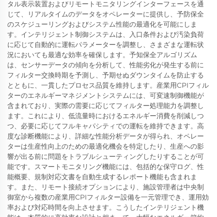
タル表示装置およびリモートモニタリングインターフェースを通
じて、リアルタイムのデータをオペレーターに提供し、予防保全
のスケジューリングおよびシステム性能の最適化を可能にしま
す。インテリジェント制御システムは、入口条件および汚染負荷
に応じて自動的に運転パラメーターを調整し、さまざまな運転状
況においても最適な効率を確保します。予知保全アルゴリズム
は、センサーデータの傾向を分析して、性能劣化が発生する前に
フィルター交換時期を予測し、予期せぬダウンタイムを防止する
とともに、一貫したプロセス品質を維持します。産業用CPIフィル
ターのエネルギーマネジメントシステムには、可変速制御機能が
含まれており、実際の需要に応じてフィルター処理能力を調整し
ます。これにより、低流量時におけるエネルギー消費を削減しつ
つ、必要に応じてフルキャパシティでの運転を維持できます。高
度な診断機能により、詳細な性能分析データが得られ、オペレー
ターは生産性向上のための最適化機会を特定したり、生産への影
響が出る前に問題をトラブルシューティングしたりすることが可
能です。スマートモニタリング機能には、包括的な保守ログ、性
能概要、規制対応文書を自動生成するレポート機能も含まれま
す。また、リモート接続オプションにより、施設管理者は中央制
御室から複数の産業用CPIフィルター設備を一元管理でき、運用効
率および対応時間を向上させます。こうしたインテリジェント機