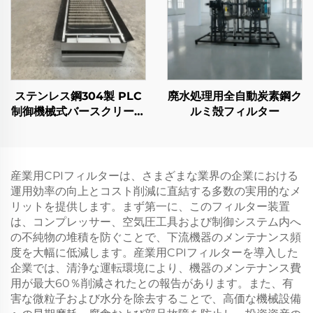
ステンレス鋼304製 PLC
廃水処理用全自動炭素鋼ク
制御機械式バースクリーン
ルミ殻フィルター
グリル 廃水処理用
産業用CPIフィルターは、さまざまな業界の企業における
運用効率の向上とコスト削減に直結する多数の実用的なメ
リットを提供します。まず第一に、このフィルター装置
は、コンプレッサー、空気圧工具および制御システム内へ
の不純物の堆積を防ぐことで、下流機器のメンテナンス頻
度を大幅に低減します。産業用CPIフィルターを導入した
企業では、清浄な運転環境により、機器のメンテナンス費
用が最大60％削減されたとの報告があります。また、有
害な微粒子および水分を除去することで、高価な機械設備