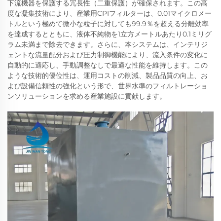
下流機器を保護する冗長性（二重保護）が確保されます。この高
度な凝集技術により、産業用CPIフィルターは、0.01マイクロメー
トルという極めて微小な粒子に対しても99.9％を超える分離効率
を達成するとともに、液体不純物を1立方メートルあたり0.1ミリグ
ラム未満まで除去できます。さらに、本システムは、インテリジ
ェントな流量配分および圧力制御機能により、流入条件の変化に
自動的に適応し、手動調整なしで最適な性能を維持します。この
ような技術的優位性は、運用コストの削減、製品品質の向上、お
よび設備信頼性の強化という形で、世界水準のフィルトレーショ
ンソリューションを求める産業施設に貢献します。