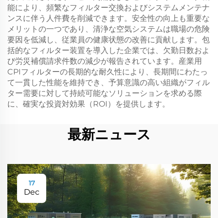
能により、頻繁なフィルター交換およびシステムメンテナ
ンスに伴う人件費を削減できます。安全性の向上も重要な
メリットの一つであり、清浄な空気システムは職場の危険
要因を低減し、従業員の健康状態の改善に貢献します。包
括的なフィルター装置を導入した企業では、欠勤日数およ
び労災補償請求件数の減少が報告されています。産業用
CPIフィルターの長期的な耐久性により、長期間にわたっ
て一貫した性能を維持でき、予算意識の高い組織がフィル
ター需要に対して持続可能なソリューションを求める際
に、確実な投資対効果（ROI）を提供します。
最新ニュース
17
Dec