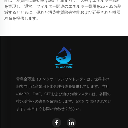
能は、本質的に高効率な設計と相まって、大幅なエネルギー節約
を実現し、通常、フィルター関連のエネルギー費用を25～35％削
減するとともに、優れた汚染物質除去性能および延長された機器
寿命を提供します。
青島金万通（チンタオ・ジンワントング）は、世界中の
顧客向けに産業用下水処理設備を提供しています。当社
のMBR、DAF、STPおよび油水分離システムは、各国の
排水基準への適合を確実にします。6大陸で信頼されてい
ます。本日すぐお問い合わせください。