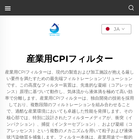
JA
産業用CPIフィルター
産業用CPIフィルターは、現代の製造および加工施設が抱える厳し
い要件を満たすための最先端フィルトレーションソリューション
です。この高度なフィルター装置は、先進的な凝縮（コアレッセ
ンス）原理に基づいて動作し、気体流から液体滴を極めて高い効
率で分離します。産業用CPIフィルターは、独自開発の技術を採用
しており、複数段階のフィルトレーションを組み合わせること
で、過酷な産業環境においても卓越した性能を発揮します。その
核心部では、特別に設計されたフィルターメディアが、衝突（イ
ンパクション）、捕捉（インターセプション）、および凝縮（コ
アレッセンス）という複数のメカニズムを用いて粒子および液体
状汚染物質を捕集します。フィルター本体は、産業用途で一般的