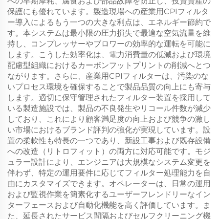
への早期摩耗、腐食および部品故障を防止し、投資資産の
保護にも優れています。製造現場への産業用CPIフィルタ
ー導入によるもう一つの大きな利点は、エネルギー節約で
す。本システムは最小限の圧力損失で最適な空気流量を維
持し、コンプレッサーやブロワーの効率的な運転を可能に
します。こうした効率化は、電力消費量の低減および環境
配慮型組織におけるカーボンフットプリントの削減へとつ
ながります。さらに、産業用CPIフィルターは、汚染のな
いプロセス環境を確保することで製品品質の向上にも寄与
します。適切に保守管理されたフィルター装置を採用して
いる製造施設では、製品の不良発生やリコール件数が減少
しており、これにより顧客満足度の向上および競争の激し
い市場におけるブランド評判の強化が実現しています。設
置の柔軟性も特長の一つであり、新設工事および既存設備
への改造（リトロフィット）の両方に対応可能です。モジ
ュラー設計により、エンジニアは大規模なシステム変更を
伴わず、特定の運用要件に応じてフィルター処理能力を自
由にカスタマイズできます。オペレーターは、日常の運用
および監視作業を簡素化するユーザーフレンドリーなイン
ターフェースおよび自動化機能を高く評価しています。ま
た、延長されたサービス間隔およびセルフクリーニング機