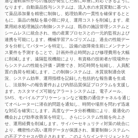
適な運転条件からの逸脱が発生した際に即座に対応できるように
なります。自動薬品投与システムは、流入水の水質変動に基づい
て薬品添加量を精密に制御し、処理効果の一貫性を確保するとと
もに、薬品の無駄を最小限に抑え、運用コストを削減します。産
業用給水処理施設の制御システムは、既存の施設管理システムと
シームレスに統合され、他の産業プロセスとの一元的監視および
連携を可能にします。機械学習アルゴリズムは、過去の性能デー
タを分析してパターンを特定し、設備の故障発生前にメンテナン
ス要件を予測することで、計画外停止時間および修理費用を大幅
に削減します。遠隔監視機能により、有資格の技術者が現場外か
らシステムの性能を評価・調整でき、対応時間を短縮し、人員配
置の負荷を軽減します。この制御システムは、水質規制適合状
況、システム効率、運用指標を記録した包括的な報告書を生成
し、法規制への報告要件および内部品質保証プログラムを支援し
ます。カスタマイズ可能なアラートシステムは、電子メール、
SMS、モバイルアプリケーションなど複数の通信チャネルを通じ
てオペレーターに潜在的問題を通知し、時間や場所を問わず迅速
な対応を確実にします。高度なデータ分析機能により、最適化の
機会および効率改善策を特定し、さらにシステム性能を向上さ
せ、運用経費を削減します。サイバーセキュリティ対策の統合に
より、機密性の高い運用データが保護され、重要制御システムへ
の不正アクセスが防止されます。このようなインテリジェントな