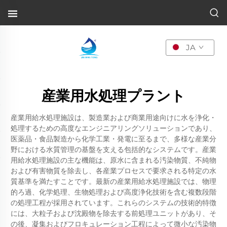
JA
産業用水処理プラント
産業用給水処理施設は、製造業および商業用途向けに水を浄化・
処理するための高度なエンジニアリングソリューションであり、
医薬品・食品製造から化学工業・発電に至るまで、多様な産業分
野における水質管理の基盤を支える包括的なシステムです。産業
用給水処理施設の主な機能は、原水に含まれる汚染物質、不純物
および有害物質を除去し、各産業プロセスで要求される特定の水
質基準を満たすことです。最新の産業用給水処理施設では、物理
的ろ過、化学処理、生物処理および高度浄化技術を含む複数段階
の処理工程が採用されています。これらのシステムの技術的特徴
には、大粒子および沈殿物を除去する前処理ユニットがあり、そ
の後、凝集およびフロキュレーション工程によって微小な汚染物