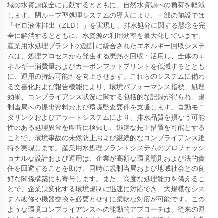
域の水資源保全に貢献するとともに、自然水資源への負荷を軽減
します。閉ループ型処理システムの導入により、一部の施設では
「ゼロ液体排出（ZLD）」を実現し、排水処分に関する懸念を完
全に解消するとともに、水資源の利用効率を最大化しています。
産業用水処理プラントの設計に統合されたエネルギー回収システ
ムは、処理プロセスから発生する廃熱を回収・活用し、全体のエ
ネルギー消費量およびカーボンフットプリントを低減するととも
に、運用の持続可能性を向上させます。これらのシステムに備わ
る文書化および報告機能により、環境パフォーマンス指標、処理
効果、コンプライアンス状況に関する包括的な記録が得られ、規
制当局への提出資料および環境監査要件を支援します。自動モニ
タリングおよびアラートシステムにより、排水品質を損なう可能
性のある処理異常を即時に検知し、迅速な是正措置を可能とする
ことで、環境事故の未然防止および継続的なコンプライアンス維
持を実現します。産業用水処理プラントシステムのプロフェッシ
ョナルな設計および運用は、企業が高額な環境罰則および法的責
任を回避することを助け、同時に規制当局および地域社会との良
好な関係構築にも寄与します。また、高度な処理能力を備えるこ
とで、企業は変化する環境規制に迅速に対応でき、大規模なシス
テム改修や機器交換を必要とせずに柔軟な対応が可能です。この
ような環境コンプライアンスへの能動的アプローチは、従来の運