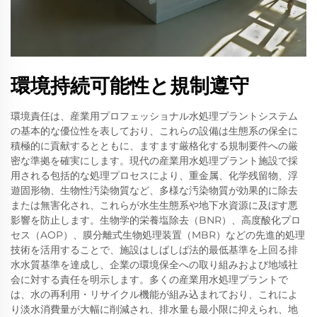
環境持続可能性と規制遵守
環境責任は、産業用プロフェッショナル水処理プラントシステム
の基本的な優位性を表しており、これらの設備は生態系の保全に
積極的に貢献するとともに、ますます厳格化する規制要件への厳
密な準拠を確実にします。現代の産業用水処理プラント施設で採
用される包括的な処理プロセスにより、重金属、化学残留物、浮
遊固形物、生物性汚染物質など、多様な汚染物質が効果的に除去
または無害化され、これらが水生生態系や地下水資源に及ぼす悪
影響を防止します。生物学的栄養塩除去（BNR）、高度酸化プロ
セス（AOP）、膜分離式生物処理装置（MBR）などの先進的処理
技術を活用することで、施設はしばしば法的最低基準を上回る排
水水質基準を達成し、企業の環境保全への取り組みおよび地域社
会に対する責任を明示します。多くの産業用水処理プラントで
は、水の再利用・リサイクル機能が組み込まれており、これによ
り淡水消費量が大幅に削減され、排水量も最小限に抑えられ、地