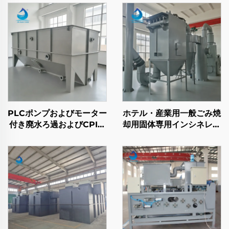
PLCポンプおよびモーター
ホテル・産業用一般ごみ焼
付き廃水ろ過およびCPI油
却用固体専用インシネレー
水分離システム
ター