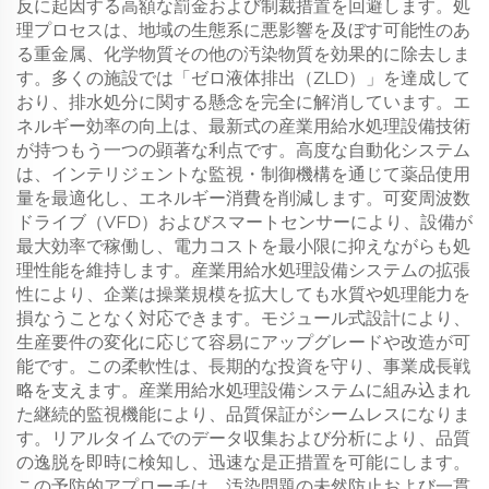
反に起因する高額な罰金および制裁措置を回避します。処
理プロセスは、地域の生態系に悪影響を及ぼす可能性のあ
る重金属、化学物質その他の汚染物質を効果的に除去しま
す。多くの施設では「ゼロ液体排出（ZLD）」を達成して
おり、排水処分に関する懸念を完全に解消しています。エ
ネルギー効率の向上は、最新式の産業用給水処理設備技術
が持つもう一つの顕著な利点です。高度な自動化システム
は、インテリジェントな監視・制御機構を通じて薬品使用
量を最適化し、エネルギー消費を削減します。可変周波数
ドライブ（VFD）およびスマートセンサーにより、設備が
最大効率で稼働し、電力コストを最小限に抑えながらも処
理性能を維持します。産業用給水処理設備システムの拡張
性により、企業は操業規模を拡大しても水質や処理能力を
損なうことなく対応できます。モジュール式設計により、
生産要件の変化に応じて容易にアップグレードや改造が可
能です。この柔軟性は、長期的な投資を守り、事業成長戦
略を支えます。産業用給水処理設備システムに組み込まれ
た継続的監視機能により、品質保証がシームレスになりま
す。リアルタイムでのデータ収集および分析により、品質
の逸脱を即時に検知し、迅速な是正措置を可能にします。
この予防的アプローチは、汚染問題の未然防止および一貫