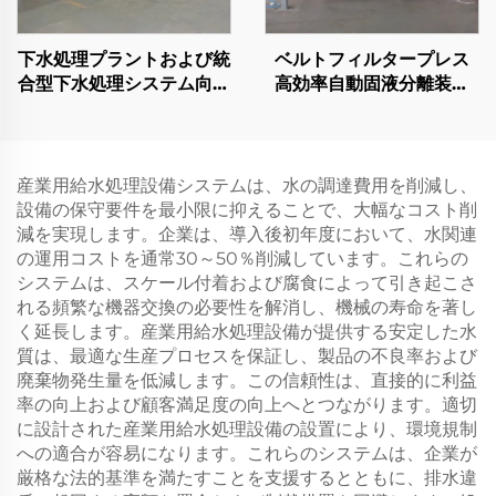
下水処理プラントおよび統
ベルトフィルタープレス
合型下水処理システム向け
高効率自動固液分離装置
MBBR知能小型ユニット
廃水処理用
産業用給水処理設備システムは、水の調達費用を削減し、
設備の保守要件を最小限に抑えることで、大幅なコスト削
減を実現します。企業は、導入後初年度において、水関連
の運用コストを通常30～50％削減しています。これらの
システムは、スケール付着および腐食によって引き起こさ
れる頻繁な機器交換の必要性を解消し、機械の寿命を著し
く延長します。産業用給水処理設備が提供する安定した水
質は、最適な生産プロセスを保証し、製品の不良率および
廃棄物発生量を低減します。この信頼性は、直接的に利益
率の向上および顧客満足度の向上へとつながります。適切
に設計された産業用給水処理設備の設置により、環境規制
への適合が容易になります。これらのシステムは、企業が
厳格な法的基準を満たすことを支援するとともに、排水違