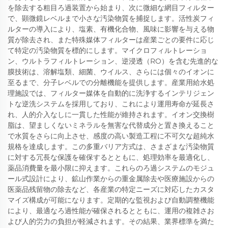
を除去する粗目ろ過装置から始まり、次に微細な網目フィルター
で、顕微鏡レベルまで小さな汚染物質を捕捉します。活性炭フィ
ルターの導入により、塩素、有機化合物、風味に影響を与える物
質が除去され、また特殊媒体フィルターは産業ごとの要件に応じ
て特定の汚染物質を標的にします。マイクロフィルトレーショ
ン、ウルトラフィルトレーション、逆浸透（RO）を含む先進的な
膜技術は、溶解塩類、細菌、ウイルス、さらには個々のイオンに
至るまで、分子レベルでの分離機能を提供します。産業用給水処
理施設では、フィルター媒体を自動的に洗浄するインテリジェン
トな逆洗システムを採用しており、これにより運用寿命が延長さ
れ、人的介入なしに一貫した性能が維持されます。イオン交換樹
脂は、望ましくないミネラルを無害な代替成分と置き換えること
で水質をさらに向上させ、感度の高い製造工程に不可欠な超純水
規格を達成します。この多重バリア方式は、さまざまな汚染物質
に対する冗長な保護を確保するとともに、処理効率を最適化し、
薬品消費量を最小限に抑えます。これらのろ過システムのモジュ
ール式設計により、鉱山作業からの重金属除去や医療施設からの
医薬品残留物の除去など、各産業の特定ニーズに対応したカスタ
マイズ構成が可能になります。定期的な監視および自動調整機能
により、最適なろ過性能が確保されるとともに、運用の複雑さお
よび人的労力の負担が軽減されます。その結果、業界標準を満た