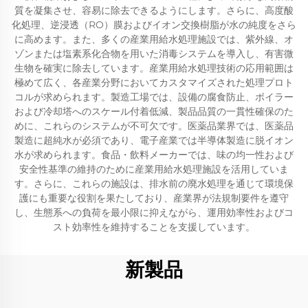
質を凝集させ、容易に除去できるようにします。さらに、高度酸
化処理、逆浸透（RO）膜およびイオン交換樹脂が水の純度をさら
に高めます。また、多くの産業用給水処理施設では、紫外線、オ
ゾンまたは塩素系化合物を用いた消毒システムを導入し、有害微
生物を確実に除去しています。産業用給水処理技術の応用範囲は
極めて広く、各産業分野においてカスタマイズされた処理プロト
コルが求められます。製造工場では、設備の腐食防止、ボイラー
および冷却塔へのスケール付着低減、製品品質の一貫性確保のた
めに、これらのシステムが不可欠です。医薬品業界では、医薬品
製造に超純水が必須であり、電子産業では半導体製造に脱イオン
水が求められます。食品・飲料メーカーでは、味の均一性および
安全性基準の維持のために産業用給水処理施設を活用していま
す。さらに、これらの施設は、排水前の廃水処理を通じて環境保
護にも重要な役割を果たしており、産業界が法規制要件を遵守
し、生態系への負荷を最小限に抑えながら、運用効率性およびコ
スト効率性を維持することを支援しています。
新製品