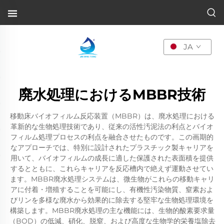
JA
廃水処理におけるMBBR技術
移動床バイオフィルム反応装置（MBBR）は、廃水処理における
革新的な生物処理技術であり、従来の活性汚泥法の利点とバイオ
フィルム処理プロセスの利点を融合させたものです。この画期的
なアプローチでは、特別に設計されたプラスチック製キャリアを
用いて、バイオフィルムの成長に適した保護された表面積を提供
するとともに、これらキャリアを反応槽内で絶えず運動させてい
ます。MBBR廃水処理システムは、微生物がこれらの移動キャリ
アに付着・増殖することを可能にし、有機性汚染物質、窒素およ
びリンを多様な廃水から効果的に除去する堅牢な生物処理環境を
構築します。MBBR廃水処理の主な機能には、生物的酸素要求量
（BOD）の低減、硝化、脱窒、および高度な生物学的栄養塩除去