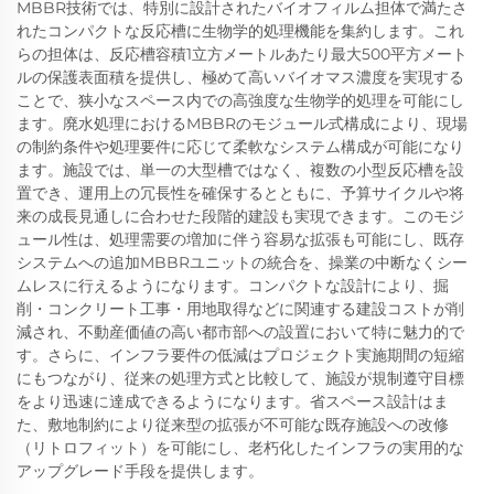
MBBR技術では、特別に設計されたバイオフィルム担体で満たさ
れたコンパクトな反応槽に生物学的処理機能を集約します。これ
らの担体は、反応槽容積1立方メートルあたり最大500平方メート
ルの保護表面積を提供し、極めて高いバイオマス濃度を実現する
ことで、狭小なスペース内での高強度な生物学的処理を可能にし
ます。廃水処理におけるMBBRのモジュール式構成により、現場
の制約条件や処理要件に応じて柔軟なシステム構成が可能になり
ます。施設では、単一の大型槽ではなく、複数の小型反応槽を設
置でき、運用上の冗長性を確保するとともに、予算サイクルや将
来の成長見通しに合わせた段階的建設も実現できます。このモジ
ュール性は、処理需要の増加に伴う容易な拡張も可能にし、既存
システムへの追加MBBRユニットの統合を、操業の中断なくシー
ムレスに行えるようになります。コンパクトな設計により、掘
削・コンクリート工事・用地取得などに関連する建設コストが削
減され、不動産価値の高い都市部への設置において特に魅力的で
す。さらに、インフラ要件の低減はプロジェクト実施期間の短縮
にもつながり、従来の処理方式と比較して、施設が規制遵守目標
をより迅速に達成できるようになります。省スペース設計はま
た、敷地制約により従来型の拡張が不可能な既存施設への改修
（リトロフィット）を可能にし、老朽化したインフラの実用的な
アップグレード手段を提供します。