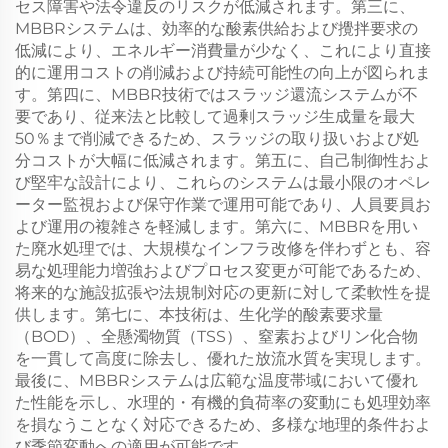
セス障害や法令違反のリスクが低減されます。第三に、
MBBRシステムは、効率的な酸素供給および攪拌要求の
低減により、エネルギー消費量が少なく、これにより直接
的に運用コストの削減および持続可能性の向上が図られま
す。第四に、MBBR技術ではスラッジ還流システムが不
要であり、従来法と比較して過剰スラッジ生成量を最大
50％まで削減できるため、スラッジの取り扱いおよび処
分コストが大幅に低減されます。第五に、自己制御性およ
び堅牢な設計により、これらのシステムは最小限のオペレ
ーター監視および保守作業で運用可能であり、人員要員お
よび運用の複雑さを軽減します。第六に、MBBRを用い
た廃水処理では、大規模なインフラ改修を伴わずとも、容
易な処理能力増強およびプロセス変更が可能であるため、
将来的な施設拡張や法規制対応の更新に対して柔軟性を提
供します。第七に、本技術は、生化学的酸素要求量
（BOD）、全懸濁物質（TSS）、窒素およびリン化合物
を一貫して高度に除去し、優れた放流水質を実現します。
最後に、MBBRシステムは広範な温度帯域において優れ
た性能を示し、水理的・有機的負荷率の変動にも処理効率
を損なうことなく対応できるため、多様な地理的条件およ
び季節変動への適用が可能です。