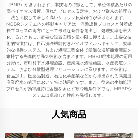
（BNR）が含まれます。本技術の特徴として、単位体積あたりの
高バイオマス濃度、優れたプロセス安定性、および従来の処理方
法と比較して著しく高いショック負荷耐性が挙げられます。
MBBRシステム内の移動キャリアは、浮遊成長プロセスと付着成
長プロセスの両方にとって最適な条件を創出し、処理効率を最大
化するとともに、必要な設置面積を最小限に抑えます。主要な技
術的特徴には、自己洗浄機能付きバイオフィルムキャリア、効率
的な撹拌システム、および処理工程全体で最適な溶解酸素濃度を
維持する先進的な曝気技術が含まれます。MBBR廃水処理の応用
分野は、市町村下水処理施設、産業廃水処理施設、水産養殖シス
テム、および分散型処理ソリューションに及びます。本技術は、
食品加工、医薬品製造、石油化学産業などから排出される高濃度
産業廃水の処理において特に効果的です。また、従来の生物処理
プロセスが効率維持に困難をきたす寒冷地条件下でも、MBBRシ
ステムは卓越した性能を発揮します。
人気商品