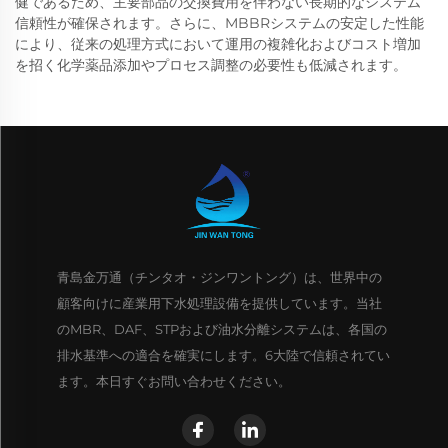
健であるため、主要部品の交換費用を伴わない長期的なシステム
信頼性が確保されます。さらに、MBBRシステムの安定した性能
により、従来の処理方式において運用の複雑化およびコスト増加
を招く化学薬品添加やプロセス調整の必要性も低減されます。
青島金万通（チンタオ・ジンワントング）は、世界中の
顧客向けに産業用下水処理設備を提供しています。当社
のMBR、DAF、STPおよび油水分離システムは、各国の
排水基準への適合を確実にします。6大陸で信頼されてい
ます。本日すぐお問い合わせください。