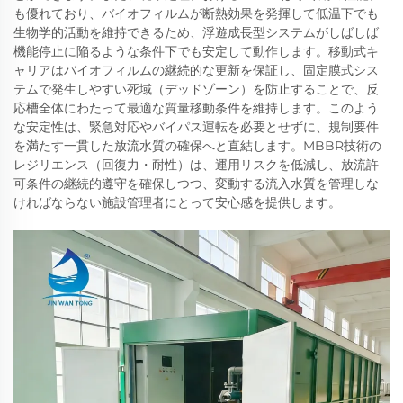
も優れており、バイオフィルムが断熱効果を発揮して低温下でも
生物学的活動を維持できるため、浮遊成長型システムがしばしば
機能停止に陥るような条件下でも安定して動作します。移動式キ
ャリアはバイオフィルムの継続的な更新を保証し、固定膜式シス
テムで発生しやすい死域（デッドゾーン）を防止することで、反
応槽全体にわたって最適な質量移動条件を維持します。このよう
な安定性は、緊急対応やバイパス運転を必要とせずに、規制要件
を満たす一貫した放流水質の確保へと直結します。MBBR技術の
レジリエンス（回復力・耐性）は、運用リスクを低減し、放流許
可条件の継続的遵守を確保しつつ、変動する流入水質を管理しな
ければならない施設管理者にとって安心感を提供します。