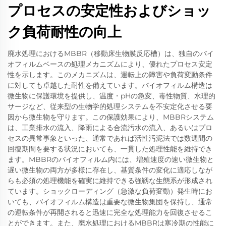
プロセスの安定性およびショッ
ク負荷耐性の向上
廃水処理におけるMBBR（移動床生物膜反応槽）は、独自のバイ
オフィルムベースの処理メカニズムにより、優れたプロセス安定
性を示します。このメカニズムは、運転上の障害や負荷変動条件
に対しても卓越した耐性を備えています。バイオフィルム構造は
微生物に保護環境を提供し、温度・pHの急変、毒性物質、水理的
サージなど、従来型の生物学的処理システムを不安定化させる要
因から微生物を守ります。この保護効果により、MBBRシステム
は、工業排水の流入、降雨による合流汚水の流入、あるいはプロ
セスの異常事象といった、通常であれば活性汚泥法では数週間の
回復期間を要する状況においても、一貫した処理性能を維持でき
ます。MBBRのバイオフィルム内には、増殖速度の速い微生物と
遅い微生物の両方が多様に存在し、基質条件の変化に適応しなが
らも必須の処理機能を確実に維持できる強靱な生態系が形成され
ています。ショックローディング（急激な負荷変動）発生時にお
いても、バイオフィルム構造は重要な微生物集団を保持し、通常
の運転条件が再開されると迅速に完全な処理能力を回復させるこ
とができます。また、廃水処理におけるMBBRは寒冷期の性能に