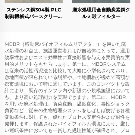
ステンレス鋼304製 PLC
廃水処理用全自動炭素鋼ク
制御機械式バースクリーン
ルミ殻フィルター
グリル 廃水処理用
MBBR（移動床バイオフィルムリアクター）を用いた廃
水処理の利点は、施設運営者および自治体にとって、運用
効率性およびコスト効率性に直接影響を与える実質的な実
用的メリットをもたらします。第一に、MBBRシステム
は従来の活性汚泥法と比較して大幅に小型化されており、
敷地面積が限られている場所や、土地価格が極めて高額な
都市環境において特に適しています。このコンパクトな設
計により、既存のインフラ内や新設の小規模施設において
も、より高い処理能力を実現できます。第二に、MBBR
を用いた廃水処理は、負荷変動、温度変化、毒性ショック
負荷など、従来の生物処理システムをしばしば妨げる各種
変動条件に対しても、優れたプロセス安定性および耐性を
発揮します。保護されたバイオフィルム環境により、厳し
い運転条件においても一貫した処理性能が確保され、プロ