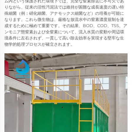
ム内という保護された環境下では、完全な窒素除去に不可欠であ
りながら、従来の活性汚泥法では維持が困難な成長速度の遅い特
殊細菌（例：硝化細菌、アナモックス細菌など）の培養が可能に
なります。これら微生物は、厳格な放流水中の窒素濃度規制を達
成するために極めて重要です。その結果、BOD、COD、TSS、ア
ンモニア態窒素および全窒素について、流入水質の変動や周辺環
境条件に左右されず、一貫して高い除去効率を実現する堅牢な生
物学的処理プロセスが確立されます。