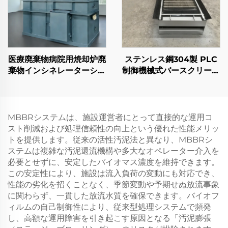
医療廃棄物病院用焼却炉廃
ステンレス鋼304製 PLC
棄物インシネレーターシス
制御機械式バースクリーン
テム
グリル 廃水処理用
MBBRシステムは、施設運営者にとって直接的な運用コ
スト削減および処理信頼性の向上という優れた性能メリッ
トを提供します。従来の活性汚泥法と異なり、MBBRシ
ステムは複雑な汚泥還流機構や多大なオペレーター介入を
必要とせずに、安定したバイオマス濃度を維持できます。
この安定性により、施設は流入負荷の変動にも対応でき、
性能の劣化を招くことなく、季節変動や予期せぬ放流事象
に関わらず、一貫した放流水質を確保できます。バイオフ
ィルムの自己制御性により、従来型処理システムで頻発
し、高額な運用障害を引き起こす原因となる「汚泥膨張