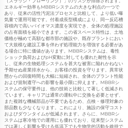
（スラッジ・ブローリング）」のリスクが排除されます。
エネルギー効率もMBBRシステムの大きな利点の一つで
あり、従来の活性汚泥法プロセスと比較して、より低い曝
気量で運用可能です。付着成長型構成により、同一反応槽
容積内で高いバイオマス濃度を実現でき、全体の処理施設
の占有面積を縮小できます。この省スペース特性は、土地
価格が極めて高額な都市部の施設や、既存プラントにおい
て大規模な建設工事を伴わず処理能力を増強する必要があ
る場合に特に価値があります。MBBRシステムは、毒性
ショック負荷およびpH変動に対しても優れた耐性を示
し、従来の生物処理システムを甚大な被害に陥れかねない
予期せぬ産業排水から、お客様の投資を守ります。異常状
態からの回復時間も大幅に短縮され、全体のプラント性能
および規制遵守への影響を最小限に抑えます。MBBRシ
ステムの保守要件は、他の技術と比較して著しく低減され
ています。キャリアは通常の運転中に交換を必要とせず、
また複雑な機械部品が不要であるため、点検・修理対象の
部品数も少なくなります。これにより、施設の保守コスト
およびダウンタイムが低減されます。さらに、MBBRシ
ステムは寒冷地での運用にも優れており、従来型システム
では著しく影響を受ける低温下でも生物学的活動を維持で