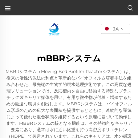
JA
mBBRシステム
MBBRシステム（Moving Bed Biofilm Reactorシステム）は、
従来の活性汚泥法の利点と革新的なバイオフィルム培養手法を組
み合わせた、最先端の生物学的廃水処理技術です。この高度な処
理ソリューションでは、反応槽内を自由に移動する特殊なプラス
チック製キャリア媒体を用い、有用な微生物が付着・増殖するた
めの最適な環境を創出します。MBBRシステムは、バイオフィル
ム形成のための広大な表面積を提供するとともに、連続的な曝気
によって優れた混合状態を維持するという原理に基づいて動作し
ます。MBBRシステムの核となる機能は、その特徴的なキャリア
要素にあり、通常は水に近い比重を持つ高密度ポリエチレン
（HDPE）で製造されています。これらのキャリアは、水の循環