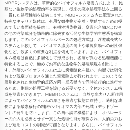
MBBRシステムは、革新的なバイオフィルム培養方式により、比
類ない生物学的処理効率を実現し、従来の廃水処理手法を上回る
一貫した処理性能を提供します。MBBRシステム内に配置された
特殊なキャリア媒体は、有用な微生物が定着・増殖するための極
めて広い表面積を提供し、有機性汚染物質、窒素化合物およびそ
の他の汚染成分を効果的に除去する活発な生物学的生態系を構築
します。このバイオフィルムベースの処理方式は、浮遊成長式シ
ステムと比較して、バイオマス濃度の向上や環境変動への耐性強
化など、数多くの重要な利点を備えています。また、バイオフィ
ルム構造は自然に多層化して形成され、各層が異なる処理機能に
特化することで、極めて効率的な生物学的処理環境を創出しま
す。外層のバイオフィルムは主に炭素酸化を担い、内層では硝化
および脱窒プロセスを通じた窒素除去が行われます。このような
層別化された生物学的反応が同一反応槽内で同時並行的に進行す
るため、別個の処理工程を設ける必要がなく、全体のシステム構
成を簡素化できます。MBBRシステムは、自然な水力せん断作用
によってバイオフィルムの厚さを最適な状態に維持し、過剰な成
長による酸素移行の制限やバイオマス内部の死域（デッドゾー
ン）の発生を防止します。この自己調節機構により、オペレータ
ーの介入を必要とせず一貫した処理性能が確保され、人的労力お
よび運用コストの削減が可能となります。さらに、バイオフィル