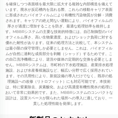
を確保しつつ表面積を最大限に拡大する複雑な内部構造を備えて
います。廃水が反応槽内を流れる際、これらの移動キャリア表面
に形成されたバイオフィルムにより有機性汚染物質が分解・消費
されます。キャリアの絶え間ない運動により、バイオフィルムの
厚さが過度に増加することを防ぎ、最適な処理効率を維持しま
す。MBBRシステムの主要な技術的特徴には、自己制御型のバイ
オフィルム厚さ、高い生物量濃度、およびショック負荷に対する
優れた耐性があります。従来の処理方法と比較して、本システム
は最小限の保守管理しか必要としません。これは、バイオフィル
ムが自然に過剰な成長部分を剥離（シャッド）するためです。こ
の自己洗浄機構により、逆洗や媒体の定期的な交換を必要としま
せん。MBBRシステムは、市町村の下水処理施設、産業排水処理
施設、および水産養殖施設など、幅広い分野で広く採用されてい
ます。その汎用性により、新規設備の導入だけでなく、既存の処
理施設への改修（リトロフィット）にも対応可能です。本技術
は、特に窒素除去、炭素酸化、および高濃度有機性廃水の処理に
おいて非常に効果的です。また、MBBRシステムのコンパクトな
設計は、設置スペースが限られた場所への導入に適しており、一
貫した処理性能を発揮します。