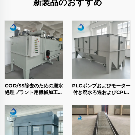
新製品のおすすめ
COD/SS除去のための廃水
PLCポンプおよびモーター
処理プラント用機械加工廃
付き廃水ろ過およびCPI油
水処理溶解空気浮上装置
水分離システム
（DAF）