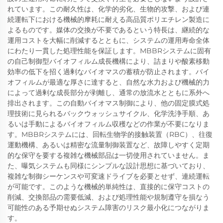
れています。この耐久性は、化学的劣化、生物的攻撃、および連
続運転下における機械的摩耗に耐える高品質ポリエチレン製造に
よるものです。媒体の交換が不要であるという特長は、継続的な
運用コストを大幅に削減するとともに、システムの運用寿命全体
にわたり一貫した処理性能を保証します。MBBRシステムに固有
の自己制御型バイオフィルム成長機構により、詰まりや酸素移動
効率の低下を招く過剰なバイオマスの蓄積が防止されます。バイ
オフィルムが最適な厚さに達すると、自然な水力および機械的力
によって過剰な成長部分が剥離し、通常の放流水とともに系外へ
排出されます。この自動バイオマス制御により、他の固定膜式処
理技術に見られるバックウォッシュサイクル、化学洗浄手順、あ
るいは手動によるバイオフィルム収穫などの作業が不要になりま
す。MBBRシステムには、回転生物学的接触装置（RBC）、往復
運動機構、あるいは精密な流量制御装置など、故障しやすく定期
的な保守を要する複雑な機械部品は一切使用されていません。ま
た、曝気システムも同様にシンプルな設計思想に基づいており、
複雑な制御シーケンスや可変速ドライブを必要とせず、連続運転
が可能です。このような機械的単純性は、直接的に保守コストの
削減、交換部品の需要低減、および処理性能や規制遵守を損なう
可能性のある予期せぬシステム障害のリスク最小化につながりま
す。