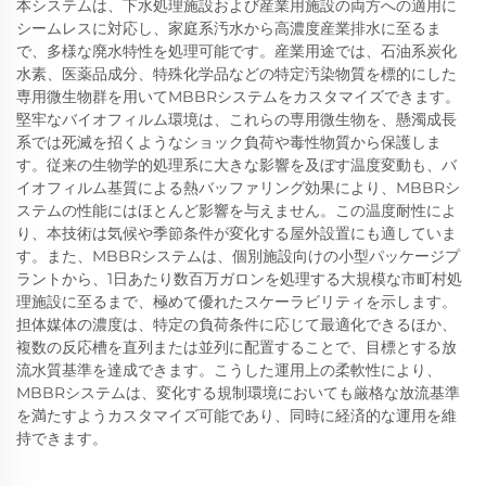
本システムは、下水処理施設および産業用施設の両方への適用に
シームレスに対応し、家庭系汚水から高濃度産業排水に至るま
で、多様な廃水特性を処理可能です。産業用途では、石油系炭化
水素、医薬品成分、特殊化学品などの特定汚染物質を標的にした
専用微生物群を用いてMBBRシステムをカスタマイズできます。
堅牢なバイオフィルム環境は、これらの専用微生物を、懸濁成長
系では死滅を招くようなショック負荷や毒性物質から保護しま
す。従来の生物学的処理系に大きな影響を及ぼす温度変動も、バ
イオフィルム基質による熱バッファリング効果により、MBBRシ
ステムの性能にはほとんど影響を与えません。この温度耐性によ
り、本技術は気候や季節条件が変化する屋外設置にも適していま
す。また、MBBRシステムは、個別施設向けの小型パッケージプ
ラントから、1日あたり数百万ガロンを処理する大規模な市町村処
理施設に至るまで、極めて優れたスケーラビリティを示します。
担体媒体の濃度は、特定の負荷条件に応じて最適化できるほか、
複数の反応槽を直列または並列に配置することで、目標とする放
流水質基準を達成できます。こうした運用上の柔軟性により、
MBBRシステムは、変化する規制環境においても厳格な放流基準
を満たすようカスタマイズ可能であり、同時に経済的な運用を維
持できます。