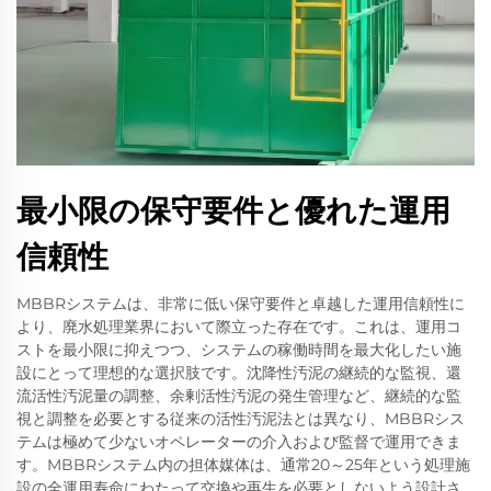
最小限の保守要件と優れた運用
信頼性
MBBRシステムは、非常に低い保守要件と卓越した運用信頼性に
より、廃水処理業界において際立った存在です。これは、運用コ
ストを最小限に抑えつつ、システムの稼働時間を最大化したい施
設にとって理想的な選択肢です。沈降性汚泥の継続的な監視、還
流活性汚泥量の調整、余剰活性汚泥の発生管理など、継続的な監
視と調整を必要とする従来の活性汚泥法とは異なり、MBBRシス
テムは極めて少ないオペレーターの介入および監督で運用できま
す。MBBRシステム内の担体媒体は、通常20～25年という処理施
設の全運用寿命にわたって交換や再生を必要としないよう設計さ