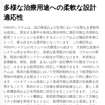
多様な治療用途への柔軟な設計
適応性
MBBRシステムは、設計構成および応用において比類なき柔軟性
を提供し、変化する要件や多様な廃水特性に適応可能な汎用的な
処理ソリューションを必要とするエンジニアおよび施設所有者に
とって、最も好まれる選択肢となっています。この適応性は、
MBBRシステムのモジュール式構造から始まり、大規模な改築や
システム停止を伴わずに、容易な処理能力の拡張、プロセスの変
更、既存の処理インフラへの統合が可能となります。本技術は、
炭素酸化、硝化、脱窒、あるいは同一反応槽内での複合プロセス
など、さまざまな処理目的に対応して構成できます。MBBRシス
テムは、既存の処理施設において空間的制約のもとで処理能力の
増強や性能向上を図るリトロフィット用途において特に優れてい
ます。バイオフィルム技術により達成可能な高濃度の生物量を活
用することで、既存のタンク設備を構造的改修なしに、著しく高
い有機負荷および水理負荷に対応させることができます。このよ
うなリトロフィット機能は、新規処理施設の建設に比べて大幅な
コスト削減を実現するとともに、処理性能の向上も達成します。