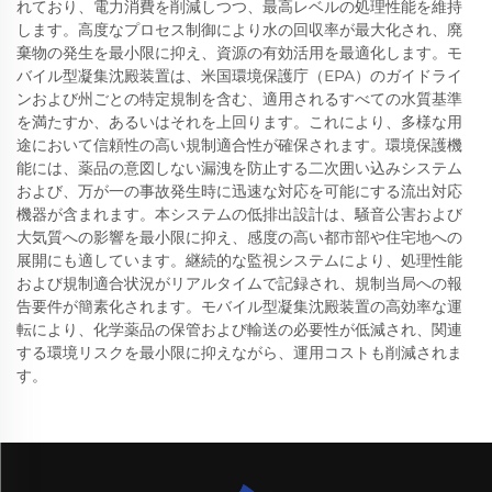
れており、電力消費を削減しつつ、最高レベルの処理性能を維持
します。高度なプロセス制御により水の回収率が最大化され、廃
棄物の発生を最小限に抑え、資源の有効活用を最適化します。モ
バイル型凝集沈殿装置は、米国環境保護庁（EPA）のガイドライ
ンおよび州ごとの特定規制を含む、適用されるすべての水質基準
を満たすか、あるいはそれを上回ります。これにより、多様な用
途において信頼性の高い規制適合性が確保されます。環境保護機
能には、薬品の意図しない漏洩を防止する二次囲い込みシステム
および、万が一の事故発生時に迅速な対応を可能にする流出対応
機器が含まれます。本システムの低排出設計は、騒音公害および
大気質への影響を最小限に抑え、感度の高い都市部や住宅地への
展開にも適しています。継続的な監視システムにより、処理性能
および規制適合状況がリアルタイムで記録され、規制当局への報
告要件が簡素化されます。モバイル型凝集沈殿装置の高効率な運
転により、化学薬品の保管および輸送の必要性が低減され、関連
する環境リスクを最小限に抑えながら、運用コストも削減されま
す。