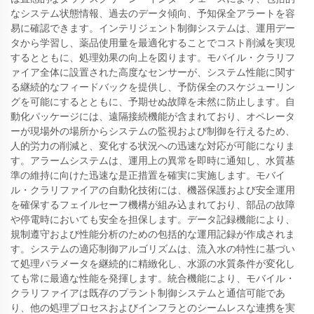
なシステム状態情報、過去のデータ傾向、予知保全アラートを容
易に確認できます。インテリジェント制御システムは、運用デー
タから学習し、薬品使用量を最適化することでコスト削減を実現
するとともに、処理効果の向上を図ります。モバイル・クラリフ
ァイア全体に設置された高度なセンサーが、システム性能に関す
る継続的なフィードバックを提供し、予防保全のスケジューリン
グを可能にするとともに、予期せぬ故障を未然に防止します。自
動化パッケージには、遠隔接続機能が含まれており、オペレータ
ーが現場外の場所からシステムの監視および制御を行えるため、
人的労力の削減と、変化する状況への迅速な対応が可能になりま
す。アラームシステムは、運用上の異常を即時に通知し、水質基
準の維持に向けた迅速な是正措置を確実に実施します。モバイ
ル・クラリファイアの自動化技術には、機器保護および安全運用
を確保するフェイルセーフ機構が組み込まれており、部品の故障
や停電時においても安全を担保します。データ記録機能により、
規制遵守および性能分析のための包括的な運用記録が作成されま
す。システムの適応制御アルゴリズムは、流入水の特性に基づい
て処理パラメータを継続的に精緻化し、水源の水質条件が変化し
ても常に最適な性能を発揮します。統合機能により、モバイル・
クラリファイアは既存のプラント制御システムと通信可能であ
り、他の処理プロセスおよびインフラとのシームレスな連携を実