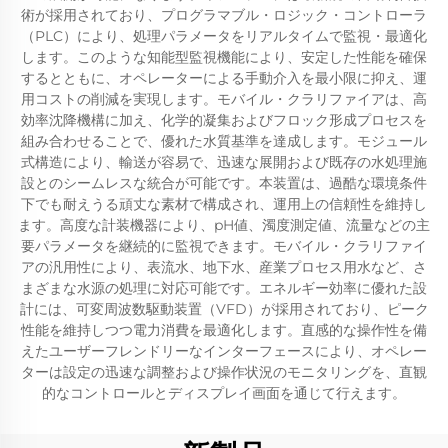
術が採用されており、プログラマブル・ロジック・コントローラ
（PLC）により、処理パラメータをリアルタイムで監視・最適化
します。このような知能型監視機能により、安定した性能を確保
するとともに、オペレーターによる手動介入を最小限に抑え、運
用コストの削減を実現します。モバイル・クラリファイアは、高
効率沈降機構に加え、化学的凝集およびフロック形成プロセスを
組み合わせることで、優れた水質基準を達成します。モジュール
式構造により、輸送が容易で、迅速な展開および既存の水処理施
設とのシームレスな統合が可能です。本装置は、過酷な環境条件
下でも耐えうる頑丈な素材で構成され、運用上の信頼性を維持し
ます。高度な計装機器により、pH値、濁度測定値、流量などの主
要パラメータを継続的に監視できます。モバイル・クラリファイ
アの汎用性により、表流水、地下水、産業プロセス用水など、さ
まざまな水源の処理に対応可能です。エネルギー効率に優れた設
計には、可変周波数駆動装置（VFD）が採用されており、ピーク
性能を維持しつつ電力消費を最適化します。直感的な操作性を備
えたユーザーフレンドリーなインターフェースにより、オペレー
ターは設定の迅速な調整および操作状況のモニタリングを、直観
的なコントロールとディスプレイ画面を通じて行えます。