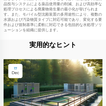
品投与システムによる薬品使用量の削減、および高効率な
処理プロセスによる廃棄物発生量の最小化が挙げられま
す。また、モバイル型沈殿装置の多用途性により、複数の
水源および汚染物質タイプに対応可能であり、変化する要
件および規制基準に柔軟に対応できる包括的な水処理ソリ
ューションを組織に提供します。
実用的なヒント
17
Dec