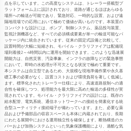
点を示しています。この高度なシステムは、トレーラー搭載型プ
ラットフォーム上に設計されており、道路が通じるほぼあらゆる
場所への輸送が可能であり、緊急対応、一時的な設置、および遠
隔地現場での応用において極めて価値が高いものです。本装置の
コンパクトな設計には、ポンプ、制御システム、薬品投与装置、
監視計測機器など、すべての必須構成要素が単一の輸送可能なパ
ッケージ内に統合されています。従来の固定式設備と比較して、
設置時間が大幅に短縮され、モバイル・クラリファイアは配備現
場到着後2～4時間以内に運用を開始できます。このような迅速展
開能力は、自然災害、汚染事象、インフラの故障などの緊急事態
において、即時の水処理が不可欠となる状況で極めて重要です。
本システムは自立型であるため、大規模な現地準備作業や永久基
礎工事の必要がなく、設置コストおよび環境負荷を著しく低減し
ます。標準化されたトレーラー仕様により、高速道路規制への適
合性を確保しつつ、処理能力を最大限に高めた輸送の多様性が実
現されています。モバイル・クラリファイアの設計には、既存の
給水配管、電気系統、通信ネットワークへの接続を簡素化する統
合型ユーティリティ接続端子が備わっています。また、必要な薬
品および予備部品の収容スペースも本体に内蔵されており、長期
にわたる展開中における運用独立性を確保します。断熱構造のカ
バーおよび加熱システムといった気象保護機能により、過酷な気