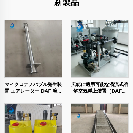
新製品
マイクロナノバブル発生装
広範に適用可能な渦流式溶
置 エアレーター DAF 溶気
解空気浮上装置（DAF）
浮上装置用フィッティング
廃水処理用
リリーサー 廃水処理用