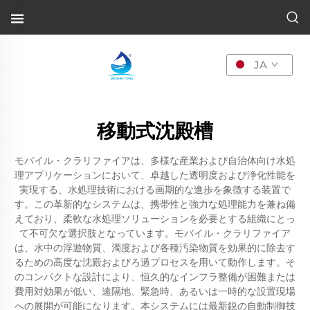
JA
移動式沈殿槽
モバイル・クラリファイアは、多様な産業および自治体向け水処
理アプリケーションにおいて、卓越した透明度および浄化性能を
実現する、水処理技術における画期的な進歩を象徴する装置で
す。この革新的なシステムは、携帯性と強力な処理能力を兼ね備
えており、柔軟な水処理ソリューションを必要とする組織にとっ
て不可欠な選択肢となっています。モバイル・クラリファイア
は、水中の浮遊物質、濁度および各種汚染物質を効果的に除去す
るための高度な沈殿およびろ過プロセスを用いて動作します。そ
のコンパクトな設計により、恒久的なインフラ整備が困難または
費用対効果が低い、遠隔地、緊急時、あるいは一時的な設置現場
への展開が可能になります。本システムには最新鋭の自動制御技