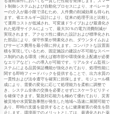
る運転条件においても一貫した性能を発揮します。スマー
ト制御システムおよび自動化プロセスにより、オペレータ
ーの介入が最小限で済むため、人件費の削減効果も得られ
ます。省エネルギー設計により、従来の処理手法と比較し
て運用コストが低減され、可変速ドライブおよび最適化さ
れた処理サイクルによって、最大30％の電力消費削減が
実現されます。アクセス性に優れた設計および標準化され
た部品により、保守作業が簡素化され、ダウンタイムおよ
びサービス費用を最小限に抑えます。コンパクトな設置面
積を実現しているため、固定施設の建設が不可能なスペー
ス制約のある環境（例えば都市部や環境保全上配慮が必要
なエリアなど）への導入が可能です。リアルタイム監視シ
ステムによる品質保証機能が強化されており、処理性能に
関する即時フィードバックを提供することで、出力水質の
一貫性および法令遵守を確実に担保します。モジュール構
成により、需要の変化に応じて処理能力を柔軟に調整で
き、システム全体の交換を必要とせずにスケーラビリティ
を確保できます。緊急対応能力も極めて優れており、災害
被災地や水質緊急事態が発生した地域へ迅速に展開可能で
あり、即時の支援を提供するとともに健康被害の発生を防
止します。環境面でのメリットとしては、最適化された薬