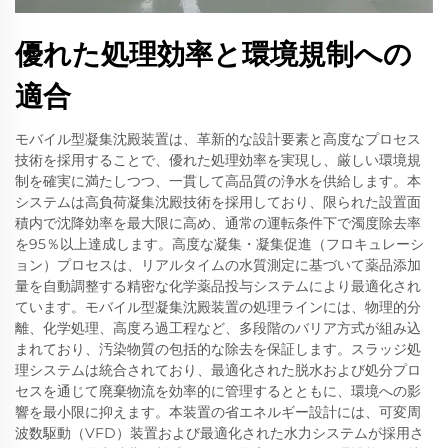
優れた処理効率と環境規制への
適合
モバイル型凝集沈殿装置は、革新的な設計要素と高度なプロセス
技術を採用することで、優れた処理効率を実現し、厳しい環境規
制を確実に満たしつつ、一貫して高品質の浄水を供給します。本
システムは高負荷凝集沈殿技術を採用しており、限られた設置面
積内で沈降効率を最大限に高め、通常の運転条件下で濁度除去率
を95％以上達成します。高度な凝集・凝集促進（フロキュレーシ
ョン）プロセスは、リアルタイムの水質測定に基づいて薬品添加
量を自動調整する精密な化学薬品投与システムにより最適化され
ています。モバイル型凝集沈殿装置の処理ラインには、物理的分
離、化学処理、高度ろ過工程など、多段階のバリア方式が組み込
まれており、汚染物質の包括的な除去を保証します。スラッジ処
理システムは統合されており、最適化された脱水および処分プロ
セスを通じて廃棄物流を効率的に管理するとともに、環境への影
響を最小限に抑えます。本装置の省エネルギー設計には、可変周
波数駆動（VFD）装置および最適化された水力システムが採用さ