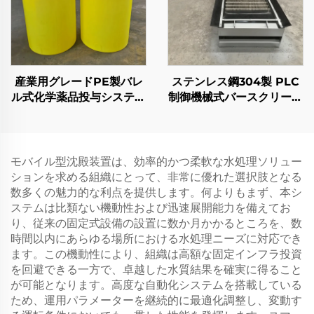
産業用グレードPE製バレ
ステンレス鋼304製 PLC
ル式化学薬品投与システム
制御機械式バースクリーン
（下水処理装置用）
グリル 廃水処理用
モバイル型沈殿装置は、効率的かつ柔軟な水処理ソリュー
ションを求める組織にとって、非常に優れた選択肢となる
数多くの魅力的な利点を提供します。何よりもまず、本シ
ステムは比類ない機動性および迅速展開能力を備えてお
り、従来の固定式設備の設置に数か月かかるところを、数
時間以内にあらゆる場所における水処理ニーズに対応でき
ます。この機動性により、組織は高額な固定インフラ投資
を回避できる一方で、卓越した水質結果を確実に得ること
が可能となります。高度な自動化システムを搭載している
ため、運用パラメーターを継続的に最適化調整し、変動す