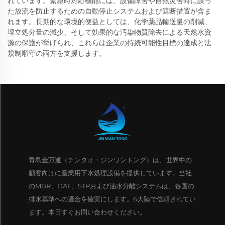
れています。緊急時対応機能には、設備障害や自然災害時に誤っ
た放流を防止するための自動停止システムおよび遮断措置が含ま
れます。長期的な環境的便益としては、化学薬品輸送量の削減、
埋立処分量の減少、そして効果的な汚染物質除去による天然水資
源の保護が挙げられ、これらは企業の持続可能性目標の達成と法
規制順守の両方を支援します。
青島金万通（チンタオ・ジンワントング）は、世界中の
顧客向けに産業用下水処理設備を提供しています。当社
のMBR、DAF、STPおよび油水分離システムは、各国の
排水基準への適合を確実にします。6大陸で信頼されてい
ます。本日すぐお問い合わせください。