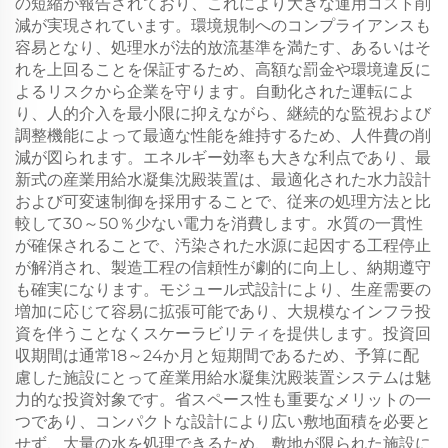
の短縮が報告されており、これにより大きな運用コスト削
減が実現されています。環境規制へのコンプライアンスも
容易となり、処理水が法的放流基準を満たす、あるいはそ
れを上回ることを保証するため、高額な罰金や環境違反に
よるリスクから企業を守ります。自動化された運転によ
り、人的介入を最小限に抑えながら、継続的な監視および
調整機能によって最適な性能を維持するため、人件費の削
減が図られます。エネルギー効率も大きな利点であり、最
新式の産業用給水凝集沈殿装置は、最適化された水力設計
および可変速制御を採用することで、従来の処理方法と比
較して30～50％少ない電力を消費します。水質の一貫性
が確保されることで、汚染された水源に起因する工程停止
が解消され、製造工程の信頼性が劇的に向上し、納期遵守
も確実になります。モジュール式設計により、生産需要の
増加に応じて容易に拡張可能であり、大規模なインフラ投
資を伴うことなくスケーラビリティを提供します。投資回
収期間は通常18～24か月と短期間であるため、予算に配
慮した施設にとって産業用給水凝集沈殿装置システムは魅
力的な投資対象です。省スペース性も重要なメリットの一
つであり、コンパクトな設計により広い敷地面積を必要と
せず、大量の水を処理できるため、敷地が限られた施設に