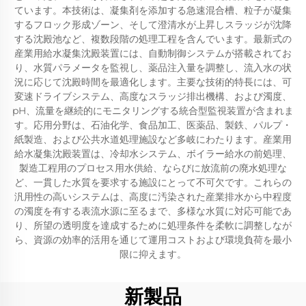
ています。本技術は、凝集剤を添加する急速混合槽、粒子が凝集
するフロック形成ゾーン、そして澄清水が上昇しスラッジが沈降
する沈殿池など、複数段階の処理工程を含んでいます。最新式の
産業用給水凝集沈殿装置には、自動制御システムが搭載されてお
り、水質パラメータを監視し、薬品注入量を調整し、流入水の状
況に応じて沈殿時間を最適化します。主要な技術的特長には、可
変速ドライブシステム、高度なスラッジ排出機構、および濁度、
pH、流量を継続的にモニタリングする統合型監視装置が含まれま
す。応用分野は、石油化学、食品加工、医薬品、製鉄、パルプ・
紙製造、および公共水道処理施設など多岐にわたります。産業用
給水凝集沈殿装置は、冷却水システム、ボイラー給水の前処理、
製造工程用のプロセス用水供給、ならびに放流前の廃水処理な
ど、一貫した水質を要求する施設にとって不可欠です。これらの
汎用性の高いシステムは、高度に汚染された産業排水から中程度
の濁度を有する表流水源に至るまで、多様な水質に対応可能であ
り、所望の透明度を達成するために処理条件を柔軟に調整しなが
ら、資源の効率的活用を通じて運用コストおよび環境負荷を最小
限に抑えます。
新製品