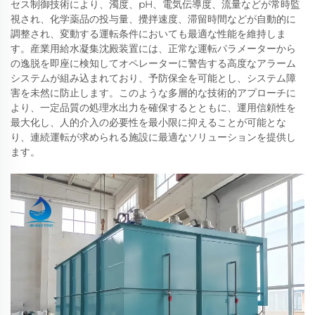
セス制御技術により、濁度、pH、電気伝導度、流量などが常時監
視され、化学薬品の投与量、攪拌速度、滞留時間などが自動的に
調整され、変動する運転条件においても最適な性能を維持しま
す。産業用給水凝集沈殿装置には、正常な運転パラメーターから
の逸脱を即座に検知してオペレーターに警告する高度なアラーム
システムが組み込まれており、予防保全を可能とし、システム障
害を未然に防止します。このような多層的な技術的アプローチに
より、一定品質の処理水出力を確保するとともに、運用信頼性を
最大化し、人的介入の必要性を最小限に抑えることが可能とな
り、連続運転が求められる施設に最適なソリューションを提供し
ます。