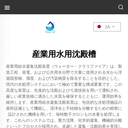
JA
産業用水用沈殿槽
産業用給水凝集沈殿装置（ウォーター・クラリファイア）は、製
造工程、発電、および公共用水分野で大量に使用される水から浮
遊固形物、濁度、および汚染物質を除去することを目的とした、
現代の水処理システムにおいて極めて重要な構成要素です。この
高度な装置は、先進的な沈殿およびろ過技術を用いて運転され、
厳しい産業規格に適合した水質を確保するとともに、運用効率を
維持します。産業用給水凝集沈殿装置は、包括的な水処理施設の
基幹設備として機能し、清浄水と不純物を分離するための精密に
設計された機構を用いて、毎時数千ガロンもの水量を処理しま
す。これらのシステムでは、重力沈降、化学的凝集、機械的分離
といったプロセスが採用され、卓越した凝集・沈殿効果を実現し