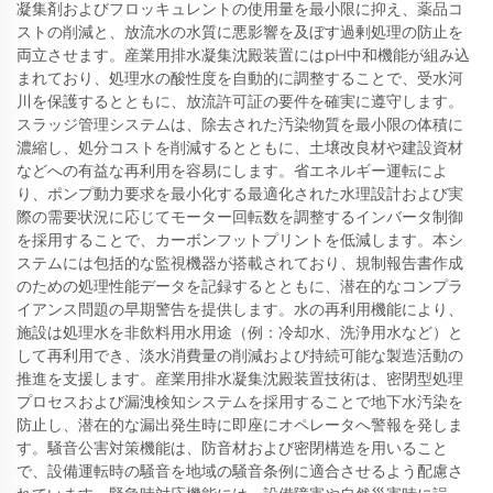
凝集剤およびフロッキュレントの使用量を最小限に抑え、薬品コ
ストの削減と、放流水の水質に悪影響を及ぼす過剰処理の防止を
両立させます。産業用排水凝集沈殿装置にはpH中和機能が組み込
まれており、処理水の酸性度を自動的に調整することで、受水河
川を保護するとともに、放流許可証の要件を確実に遵守します。
スラッジ管理システムは、除去された汚染物質を最小限の体積に
濃縮し、処分コストを削減するとともに、土壌改良材や建設資材
などへの有益な再利用を容易にします。省エネルギー運転によ
り、ポンプ動力要求を最小化する最適化された水理設計および実
際の需要状況に応じてモーター回転数を調整するインバータ制御
を採用することで、カーボンフットプリントを低減します。本シ
ステムには包括的な監視機器が搭載されており、規制報告書作成
のための処理性能データを記録するとともに、潜在的なコンプラ
イアンス問題の早期警告を提供します。水の再利用機能により、
施設は処理水を非飲料用水用途（例：冷却水、洗浄用水など）と
して再利用でき、淡水消費量の削減および持続可能な製造活動の
推進を支援します。産業用排水凝集沈殿装置技術は、密閉型処理
プロセスおよび漏洩検知システムを採用することで地下水汚染を
防止し、潜在的な漏出発生時に即座にオペレータへ警報を発しま
す。騒音公害対策機能は、防音材および密閉構造を用いること
で、設備運転時の騒音を地域の騒音条例に適合させるよう配慮さ