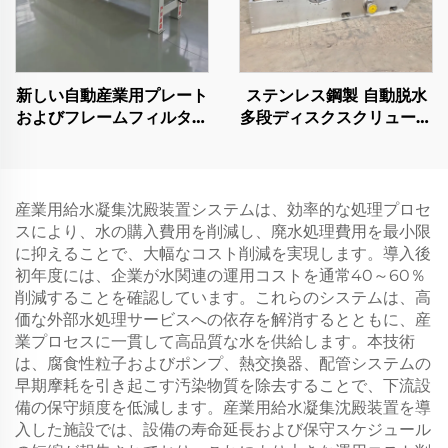
新しい自動産業用プレート
ステンレス鋼製 自動脱水
およびフレームフィルター
多段ディスクスクリュープ
プレス 高圧 水処理用
レス 積層ねじ式スラッジ
脱水機
産業用給水凝集沈殿装置システムは、効率的な処理プロセ
スにより、水の購入費用を削減し、廃水処理費用を最小限
に抑えることで、大幅なコスト削減を実現します。導入後
初年度には、企業が水関連の運用コストを通常40～60％
削減することを確認しています。これらのシステムは、高
価な外部水処理サービスへの依存を解消するとともに、産
業プロセスに一貫して高品質な水を供給します。本技術
は、腐食性粒子およびポンプ、熱交換器、配管システムの
早期摩耗を引き起こす汚染物質を除去することで、下流設
備の保守頻度を低減します。産業用給水凝集沈殿装置を導
入した施設では、設備の寿命延長および保守スケジュール