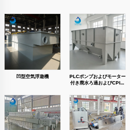
凹型空気浮遊機
PLCポンプおよびモーター
付き廃水ろ過およびCPI油
水分離システム