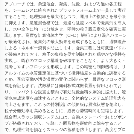
アプローチでは、急速混合、凝集、沈殿、およびろ過の各工程
を、シームレスに統合されたプラットフォーム上で一貫して実行
することで、処理効率を最大化しつつ、運用上の複雑さを最小限
に抑えます。急速混合槽では、最適な乱流レベルで凝集剤を導入
し、水中全体に均一に分散させ、即時の粒子脱安定化を確実に実
現します。高度な計算流体力学（CFD）解析により混合パターン
が最適化され、凝集剤の最大効果を達成するとともに、過剰混合
によるエネルギー浪費を防止します。凝集工程には可変速パドル
が装備されており、粒子の集積を促す制御された穏やかな攪拌を
実現し、既存のフロック構造を破壊することなく、より大きく・
沈降しやすいフロックを形成します。この精密な制御機構は、リ
アルタイムの水質測定値に基づいて攪拌強度を自動的に調整する
ため、季節変動や汚染濃度の変化に関わらず、最適なフロック形
成を保証します。沈殿槽には傾斜板式沈殿装置が採用されてお
り、コンパクトな設置面積内で有効沈殿面積を劇的に拡大し、澄
清水生成速度を加速するとともに、全体的なシステム処理能力を
向上させます。これらの特別設計の傾斜板は層流状態を創出し、
粒子分離効率を高めるとともに、必要な滞留時間を短縮します。
統合型スラッジ回収システムには、自動スクレーパーおよびポン
プが搭載されており、沈降した固形物を継続的に除去すること
で、処理性能を損なうスラッジの蓄積を防止します。高度なプロ