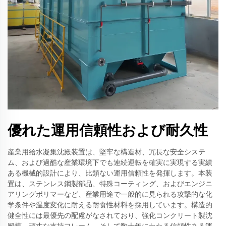
優れた運用信頼性および耐久性
産業用給水凝集沈殿装置は、堅牢な構造材、冗長な安全システ
ム、および過酷な産業環境下でも連続運転を確実に実現する実績
ある機械的設計により、比類ない運用信頼性を発揮します。本装
置は、ステンレス鋼製部品、特殊コーティング、およびエンジニ
アリングポリマーなど、産業用途で一般的に見られる攻撃的な化
学条件や温度変化に耐える耐食性材料を採用しています。構造的
健全性には最優先の配慮がなされており、強化コンクリート製沈