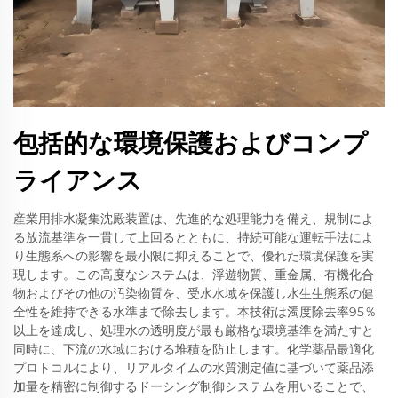
包括的な環境保護およびコンプ
ライアンス
産業用排水凝集沈殿装置は、先進的な処理能力を備え、規制によ
る放流基準を一貫して上回るとともに、持続可能な運転手法によ
り生態系への影響を最小限に抑えることで、優れた環境保護を実
現します。この高度なシステムは、浮遊物質、重金属、有機化合
物およびその他の汚染物質を、受水水域を保護し水生生態系の健
全性を維持できる水準まで除去します。本技術は濁度除去率95％
以上を達成し、処理水の透明度が最も厳格な環境基準を満たすと
同時に、下流の水域における堆積を防止します。化学薬品最適化
プロトコルにより、リアルタイムの水質測定値に基づいて薬品添
加量を精密に制御するドーシング制御システムを用いることで、