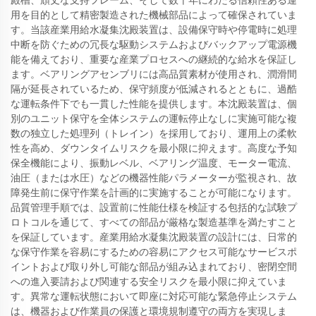
殿槽、頑丈な支持フレーム、そして数十年にわたる信頼性ある運
用を目的として精密製造された機械部品によって確保されていま
す。当該産業用給水凝集沈殿装置は、設備保守時や停電時に処理
中断を防ぐための冗長な駆動システムおよびバックアップ電源機
能を備えており、重要な産業プロセスへの継続的な給水を保証し
ます。ベアリングアセンブリには高品質素材が使用され、潤滑間
隔が延長されているため、保守頻度が低減されるとともに、過酷
な運転条件下でも一貫した性能を提供します。本沈殿装置は、個
別のユニット保守を全体システムの運転停止なしに実施可能な複
数の独立した処理列（トレイン）を採用しており、運用上の柔軟
性を高め、ダウンタイムリスクを最小限に抑えます。高度な予知
保全機能により、振動レベル、ベアリング温度、モーター電流、
油圧（または水圧）などの機器性能パラメーターが監視され、故
障発生前に保守作業を計画的に実施することが可能になります。
品質管理手順では、設置前に性能仕様を検証する包括的な試験プ
ロトコルを通じて、すべての部品が厳格な製造基準を満たすこと
を保証しています。産業用給水凝集沈殿装置の設計には、日常的
な保守作業を容易にするための容易にアクセス可能なサービスポ
イントおよび取り外し可能な部品が組み込まれており、密閉空間
への進入要請および関連する安全リスクを最小限に抑えていま
す。異常な運転状態において即座に対応可能な緊急停止システム
は、機器および作業員の保護と環境規制遵守の両方を実現しま