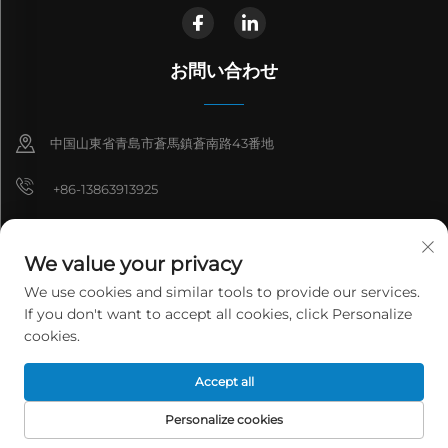
お問い合わせ
中国山東省青島市蒼馬鎮蒼南路43番地
+86-13863913925
+86-13210811680
We value your privacy
[email protected]
We use cookies and similar tools to provide our services.
If you don't want to accept all cookies, click Personalize
[email protected]
cookies.
Accept all
Copyright © 2026 青島金万通環境科学技術有限公司。全著作権所有。
プ
ライバシーポリシー
Personalize cookies
HOMEPAGE
製品
Eメール
電話