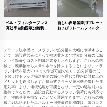
ベルトフィルタープレス
新しい自動産業用プレート
高効率自動固液分離装置
およびフレームフィルター
廃水処理用
プレス 高圧 水処理用
スラッジ脱水機は、スラッジの処分量を大幅に削減するこ
とで、施設運営者にとって輸送費および埋立処分費の低減
という顕著なコスト削減効果をもたらします。これらの機
械は、廃棄物から大量の水分を除去することにより、スラ
ッジ体積を最大70％まで削減可能であり、処分頻度の低
下およびトラック輸送要請の減少を通じて即座に財務上の
メリットを創出します。最新式スラッジ脱水機の優れた運
用効率により、連続処理が可能となり、一定の処理能力を
維持できるため、施設は変動するスラッジ負荷にも対応で
き、性能基準を損なうことなく運用できます。これらの機
械に組み込まれたエネルギー消費最適化機能は、電力コス