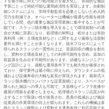
トを最小限に抑えつつ処理能力を最大化し、長期的な施設
予算にとって持続可能な運用経済性を実現します。自動制
御システムにより、常時手動監視を必要としないため人的
労力を削減でき、オペレーターは機械が最適な性能を維持
している間、他の重要な施設管理業務に集中することが可
能です。スラッジ脱水機を導入することで環境規制への適
合が大幅に容易になり、処理後の材料は、処分または有効
再利用（例：土壌改良材など）に関するより厳格な法規制
要件を満たすことが多くなります。脱水プロセスによって
得られるスラッジの一貫性向上は、資源回収の機会を創出
し、肥料や土壌改良材としての利用可能性を含め、追加の
収益源を生み出す可能性があります。頑健なエンジニアリ
ング設計により、過酷な運用条件下でも耐久性が確保され
ており、保守要件は最小限に抑えられ、ダウンタイムの低
減および設備寿命の大幅な延長が実現されます。最新式ス
ラッジ脱水機のコンパクトな設置面積により、スペースが
限られた施設への導入も可能で、大規模なインフラ改修や
建屋の増築を必要としません。処理後のスラッジ品質が向
上することで取扱い性が改善され、悪臭の低減および施設
従業員の作業環境の向上が図られます。これらの機械は多
様なスラッジ種類および変動する運用条件に対応可能であ