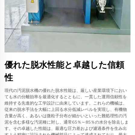
優れた脱水性能と卓越した信頼
性
現代の汚泥脱水機の優れた脱水性能は、厳しい産業環境下におい
ても水の分離効率を最適化するとともに、一貫した運用信頼性を
維持する先進的な工学設計に由来しています。これらの機械は、
従来の脱水手法を大幅に上回る水分低減レベルを実現し、有機物
含量が高く、あるいは微粒子分布が細かいといった難処理性の汚
泥を含む多様な汚泥種に対し、通常65％～85％の水分を除去しま
す。その卓越した性能は、最適な圧力差および濾過条件を生み出
すよう精密に設計された機械部品によって達成されており、最大