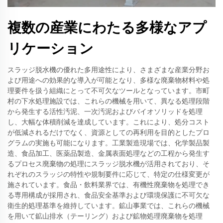
複数の産業にわたる多様なアプ
リケーション
スラッジ脱水機の優れた多用途性により、さまざまな産業分野お
よび用途への効果的な導入が可能となり、多様な廃棄物材料や処
理要件を扱う組織にとって不可欠なツールとなっています。市町
村の下水処理施設では、これらの機械を用いて、異なる処理段階
から発生する活性汚泥、一次汚泥およびバイオソリッドを処理
し、大幅な体積削減を達成しています。これにより、処分コスト
が低減されるだけでなく、資源としての再利用を目的としたプロ
グラムの実施も可能になります。工業製造現場では、化学製品製
造、食品加工、医薬品製造、金属表面処理などの工程から発生す
るプロセス廃棄物の処理にスラッジ脱水機が活用されており、そ
れぞれのスラッジの特性や規制要件に応じて、特定の仕様変更が
施されています。食品・飲料業界では、有機性廃棄物を処理でき
る専用構成が採用され、食品安全基準および環境保護に不可欠な
衛生的処理基準を維持しています。鉱山事業では、これらの機械
を用いて鉱山排水（テーリング）および鉱物処理廃棄物を処理