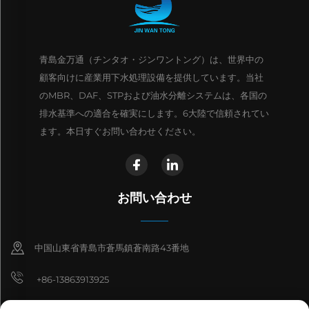
青島金万通（チンタオ・ジンワントング）は、世界中の
顧客向けに産業用下水処理設備を提供しています。当社
のMBR、DAF、STPおよび油水分離システムは、各国の
排水基準への適合を確実にします。6大陸で信頼されてい
ます。本日すぐお問い合わせください。
お問い合わせ
中国山東省青島市蒼馬鎮蒼南路43番地
+86-13863913925