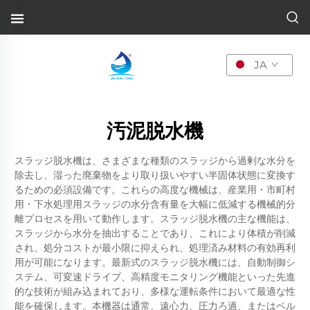
JA
汚泥脱水機
スラッジ脱水機は、さまざまな種類のスラッジから過剰な水分を
除去し、湿った廃棄物をより取り扱いやすい半固体状態に変換す
るための必須設備です。これらの高度な機械は、産業用・市町村
用・下水処理用スラッジの水分含有量を大幅に低減する機械的分
離プロセスを用いて動作します。スラッジ脱水機の主な機能は、
スラッジから水分を抽出することであり、これにより体積が削減
され、処分コストが最小限に抑えられ、処理済み材料の有効再利
用が可能になります。最新式のスラッジ脱水機には、自動制御シ
ステム、可変速ドライブ、高精度モニタリング機能といった先進
的な技術が組み込まれており、多様な運転条件において最適な性
能を確保します。本機器は通常、遠心力、圧力ろ過、またはベル