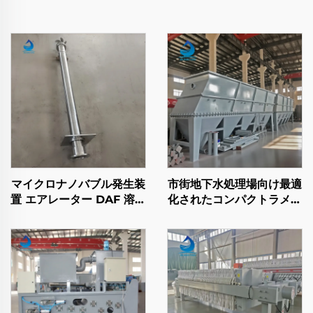
マイクロナノバブル発生装
市街地下水処理場向け最適
置 エアレーター DAF 溶気
化されたコンパクトラメラ
浮上装置用フィッティング
沈殿槽ユニットで、設置ス
リリーサー 廃水処理用
ペースを節約