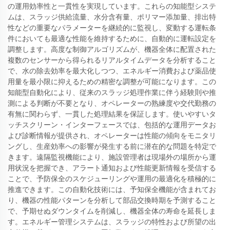
の運用効率性と一貫性を実現しています。これらの知能型システ
ムは、スラッジ供給流量、水分含有量、ポリマー添加量、排出特
性などの重要なパラメーターを継続的に監視し、変動する運転条
件においても最適な性能を維持するために、自動的に運転設定を
調整します。高度な制御アルゴリズムが、機器全体に配置された
複数のセンサーから得られるリアルタイムデータを分析すること
で、水の除去効率を最大化しつつ、エネルギー消費および薬品使
用量を最小限に抑えるための精密な調整が可能になります。この
知能型自動化により、従来のスラッジ処理作業に伴う経験則や推
測による判断が不要となり、オペレーターの熟練度や交代勤務の
有無に関わらず、一貫した処理結果を保証します。使いやすいタ
ッチスクリーン・インターフェースでは、包括的な運用データお
よび診断情報が提供され、オペレーターは性能の傾向をモニタリ
ングし、生産効率への影響が発生する前に潜在的な問題を特定で
きます。遠隔監視機能により、施設管理者は現場外の場所から運
用状況を把握でき、アラート通知および性能更新情報を受信する
ことで、予防保全のスケジューリングや運用の最適化を積極的に
推進できます。この自動化技術には、予知保全機能が含まれてお
り、機器の性能パターンを分析して部品交換時期を予測すること
で、予期せぬダウンタイムを削減し、機器全体の寿命を延長しま
す。エネルギー管理システムは、スラッジの特性および所望の出