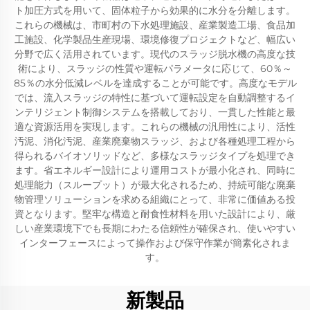
ト加圧方式を用いて、固体粒子から効果的に水分を分離します。
これらの機械は、市町村の下水処理施設、産業製造工場、食品加
工施設、化学製品生産現場、環境修復プロジェクトなど、幅広い
分野で広く活用されています。現代のスラッジ脱水機の高度な技
術により、スラッジの性質や運転パラメータに応じて、60％～
85％の水分低減レベルを達成することが可能です。高度なモデル
では、流入スラッジの特性に基づいて運転設定を自動調整するイ
ンテリジェント制御システムを搭載しており、一貫した性能と最
適な資源活用を実現します。これらの機械の汎用性により、活性
汚泥、消化汚泥、産業廃棄物スラッジ、および各種処理工程から
得られるバイオソリッドなど、多様なスラッジタイプを処理でき
ます。省エネルギー設計により運用コストが最小化され、同時に
処理能力（スループット）が最大化されるため、持続可能な廃棄
物管理ソリューションを求める組織にとって、非常に価値ある投
資となります。堅牢な構造と耐食性材料を用いた設計により、厳
しい産業環境下でも長期にわたる信頼性が確保され、使いやすい
インターフェースによって操作および保守作業が簡素化されま
す。
新製品