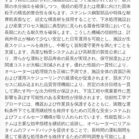
限の水分抽出を確保しつつ、後続の処理または廃棄に向けた固体
粒子の構造的整合性を保ちます。ステンレス鋼製部品や特殊な耐
摩耗表面など、頑丈な構造材を採用することで、下水処理施設お
よび産業プロセス施設に典型的に見られる腐食性環境においても
長期にわたる耐久性を確保します。こうした機械の信頼性は、計
画外停止が極めて少ない安定した日常運用を可能とし、施設が生
産スケジュールを維持し、中断なく規制遵守要件を満たすことを
支援します。高度な軸受システムおよび高精度の製造公差によ
り、滑らかな運転と部品寿命の延長が実現され、保守頻度および
関連コストが大幅に削減されます。優れた性能の一貫性により、
オペレーターは処理能力を正確に予測でき、施設全体の資源計画
および運用スケジューリングの最適化が促進されます。脱水プロ
セスに組み込まれた品質管理機能により、所定の水分目標を一貫
して満たす均一な出力特性が保証され、下流工程や廃棄要件に悪
影響を及ぼす可能性のある変動性が排除されます。信頼性工学ア
プローチには、機器および作業員を保護するとともに、困難な運
転条件下でも運用継続性を維持するための冗長な安全システムお
よびフェイルセーフ機構が取り入れられています。性能監視シス
テムは主要な効率指標を継続的に追跡し、オペレーターにリアル
タイムのフィードバックを提供することで、長時間の運転期間を
通じて最適な処理条件を維持するための即時調整を可能にしま