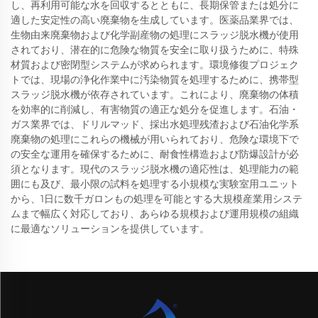
し、再利用可能な水を回収するとともに、長期保管または処分に
適した安定性の高い廃棄物を生成しています。医薬品業界では、
生物由来廃棄物および化学副産物の処理にスラッジ脱水機が使用
されており、潜在的に危険な物質を安全に取り扱うために、特殊
材質および密閉型システムが求められます。環境修復プロジェク
トでは、現場の浄化作業中に汚染物質を処理するために、携帯型
スラッジ脱水機が依存されています。これにより、廃棄物の体積
を効率的に削減し、有害物質の適正な処分を促進します。石油・
ガス業界では、ドリルマッド、採出水処理残渣および石油化学系
廃棄物の処理にこれらの機械が用いられており、危険な環境下で
の安全な運用を確保するために、耐食性構造および防爆設計が必
須となります。現代のスラッジ脱水機の適応性は、処理能力の範
囲にも及び、最小限の試料を処理する小規模な実験室用ユニット
から、1日に数千ガロンもの処理を可能とする大規模産業用システ
ムまで幅広く対応しており、あらゆる規模および運用規模の組織
に最適なソリューションを提供しています。