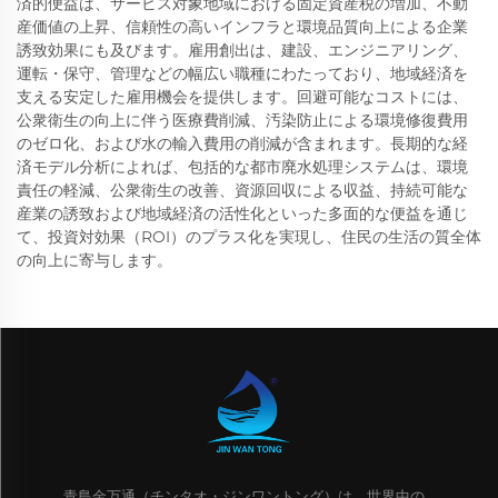
済的便益は、サービス対象地域における固定資産税の増加、不動
産価値の上昇、信頼性の高いインフラと環境品質向上による企業
誘致効果にも及びます。雇用創出は、建設、エンジニアリング、
運転・保守、管理などの幅広い職種にわたっており、地域経済を
支える安定した雇用機会を提供します。回避可能なコストには、
公衆衛生の向上に伴う医療費削減、汚染防止による環境修復費用
のゼロ化、および水の輸入費用の削減が含まれます。長期的な経
済モデル分析によれば、包括的な都市廃水処理システムは、環境
責任の軽減、公衆衛生の改善、資源回収による収益、持続可能な
産業の誘致および地域経済の活性化といった多面的な便益を通じ
て、投資対効果（ROI）のプラス化を実現し、住民の生活の質全体
の向上に寄与します。
青島金万通（チンタオ・ジンワントング）は、世界中の