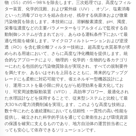
物（SS）の95～98％を除去します。三次処理では、高度なフィル
ター装置、化学的沈殿、および紫外線（UV）、オゾン、塩素消毒
といった消毒プロセスを組み合わせ、残存する病原体および微量
汚染物質を除去します。本技術には、溶解酸素濃度、pH、濁度、
栄養塩濃度などの主要パラメーターをリアルタイムで監視する自
動制御システムが含まれており、あらゆる運転条件下において最
適な性能を確保します。マイクロフィルトレーションおよび逆浸
透（RO）を含む膜分離フィルター技術は、超高度な水質基準が求
められる用途において、さらに高度な浄化機能を提供します。統
合的なアプローチにより、物理的・化学的・生物的な各カテゴリ
ーにわたる包括的な汚染物質除去が実現され、すべての規制要件
を満たすか、あるいはそれを上回るとともに、将来的なアップグ
レードにも柔軟に対応可能です。省エネルギー型機器設計によ
り、運用コストを最小限に抑えながら処理効果を最大化してお
り、可変周波数駆動装置（VFD）、高効率ブロワー、最適化され
た水理設計などを採用することで、従来型システムと比較して最
大30％の電力消費削減を実現します。このような高度な技術は、
数十年にわたる連続運転においても信頼性・一貫性の高い性能を
提供し、確立された科学的手法を通じて公衆衛生および環境資源
の保護を確実に支えるものであり、地方自治体の運営担当者にと
っても安心して依存できるソリューションです。