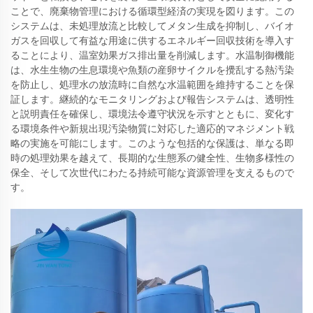
ことで、廃棄物管理における循環型経済の実現を図ります。この
システムは、未処理放流と比較してメタン生成を抑制し、バイオ
ガスを回収して有益な用途に供するエネルギー回収技術を導入す
ることにより、温室効果ガス排出量を削減します。水温制御機能
は、水生生物の生息環境や魚類の産卵サイクルを攪乱する熱汚染
を防止し、処理水の放流時に自然な水温範囲を維持することを保
証します。継続的なモニタリングおよび報告システムは、透明性
と説明責任を確保し、環境法令遵守状況を示すとともに、変化す
る環境条件や新規出現汚染物質に対応した適応的マネジメント戦
略の実施を可能にします。このような包括的な保護は、単なる即
時の処理効果を越えて、長期的な生態系の健全性、生物多様性の
保全、そして次世代にわたる持続可能な資源管理を支えるもので
す。