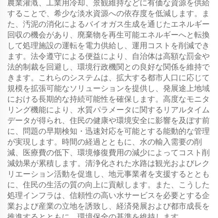
農業灌漑、工業用冷却、景観維持などに有価な資源を供給
することで、希少な淡水資源への依存度を低減します。ま
た、汚泥の消化によるバイオガス生成を通じたエネルギー
回収の機会があり、廃棄物を再生可能エネルギーへと転換
して処理施設の運転を電力供給し、運用コストを削減でき
ます。法令遵守による便益により、自治体は高額な罰金や
法的制裁を回避し、環境行政機関との良好な関係を維持で
きます。これらのシステムは、拡大する都市人口に応じて
規模を拡張可能なソリューションを提供し、発展途上地域
における長期的な持続可能性を確保します。高度なモニタ
リング機能により、水質パラメータに関するリアルタイム
データが得られ、住民の健康や環境安全に影響を及ぼす前
に、問題の早期検知・迅速対応を可能とする能動的な管理
が実現します。時間の経過とともに、水の輸入需要の削
減、医療費の低下、環境修復費用の減少によってコスト削
減効果が累積します。清浄化された水路は観光およびレク
リエーション活動を促進し、地元事業者を支援するととも
に、住民の生活の質の向上に貢献します。また、こうした
処理インフラは、信頼性の高い水サービスを必要とする企
業および産業の立地を誘致し、経済発展および都市成長を
推進するとともに、環境保全の基準を維持します。