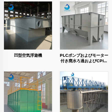
凹型空気浮遊機
PLCポンプおよびモーター
付き廃水ろ過およびCPI油
水分離システム