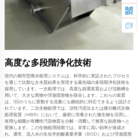
高度な多段階浄化技術
現代の都市型廃水処理システムは、科学的に実証されたプロセス
を通じて比類なき水質結果を実現する最先端の多段階浄化技術を
採用しています。一次処理では、高度な篩選装置および沈殿槽を
用いて、大きな異物や浮遊固形物を除去します。これらの装置
は、1日のうちに変動する流量にも継続的に対応できるよう設計さ
れています。二次生物処理では、活性汚泥法または膜分離式生物
処理装置（MBR）において、厳密に培養された微生物を活用し、
有用な細菌が有機性汚染物質を分解・消費して無害な副産物へと
変換します。この生物処理段階では、非常に高い効率が達成さ
れ、通常、流入水の生化学的酸素要求量（BOD）および浮遊固形