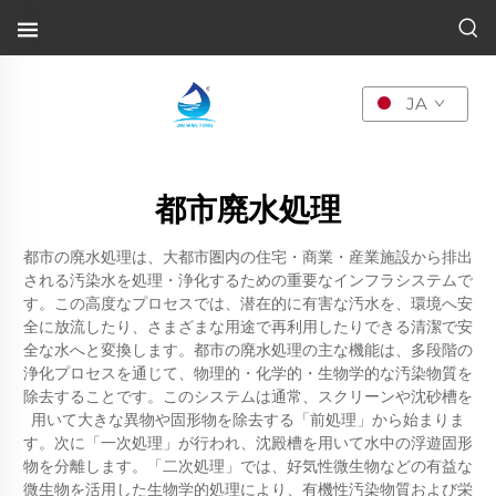
JA
都市廃水処理
都市の廃水処理は、大都市圏内の住宅・商業・産業施設から排出
される汚染水を処理・浄化するための重要なインフラシステムで
す。この高度なプロセスでは、潜在的に有害な汚水を、環境へ安
全に放流したり、さまざまな用途で再利用したりできる清潔で安
全な水へと変換します。都市の廃水処理の主な機能は、多段階の
浄化プロセスを通じて、物理的・化学的・生物学的な汚染物質を
除去することです。このシステムは通常、スクリーンや沈砂槽を
用いて大きな異物や固形物を除去する「前処理」から始まりま
す。次に「一次処理」が行われ、沈殿槽を用いて水中の浮遊固形
物を分離します。「二次処理」では、好気性微生物などの有益な
微生物を活用した生物学的処理により、有機性汚染物質および栄