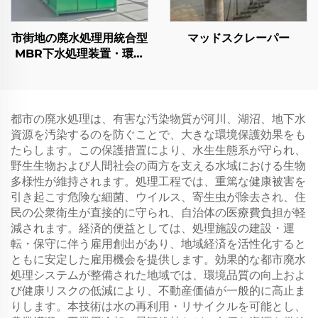
市街地の廃水処理用統合型
マッドスクレーパー
MBR下水処理装置・環境
に配慮したパッケージプラ
ント
都市の廃水処理は、有害な汚染物質が河川、湖沼、地下水
資源を汚染するのを防ぐことで、大きな環境保護効果をも
たらします。この保護措置により、水生生態系が守られ、
野生生物および人間社会の両方を支える水域における生物
多様性が維持されます。処理工程では、重篤な健康被害を
引き起こす危険な細菌、ウイルス、寄生虫が除去され、住
民の公衆衛生が直接的に守られ、自治体の医療費負担が軽
減されます。経済的便益としては、処理施設の建設・運
転・保守に伴う雇用創出があり、地域経済を活性化すると
ともに安定した雇用機会を提供します。効果的な都市廃水
処理システムが整備された地域では、環境品質の向上およ
び健康リスクの低減により、不動産価値が一般的に高止ま
りします。本技術は水の再利用・リサイクルを可能とし、