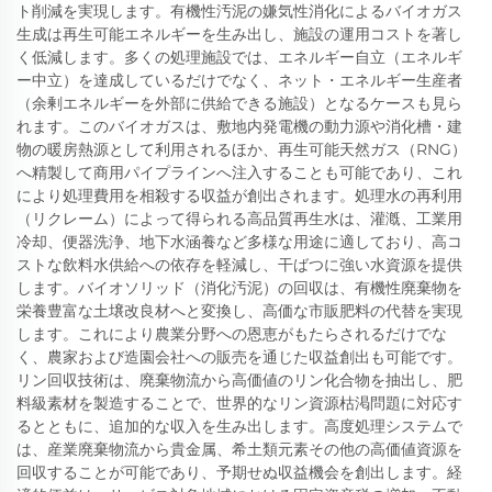
ト削減を実現します。有機性汚泥の嫌気性消化によるバイオガス
生成は再生可能エネルギーを生み出し、施設の運用コストを著し
く低減します。多くの処理施設では、エネルギー自立（エネルギ
ー中立）を達成しているだけでなく、ネット・エネルギー生産者
（余剰エネルギーを外部に供給できる施設）となるケースも見ら
れます。このバイオガスは、敷地内発電機の動力源や消化槽・建
物の暖房熱源として利用されるほか、再生可能天然ガス（RNG）
へ精製して商用パイプラインへ注入することも可能であり、これ
により処理費用を相殺する収益が創出されます。処理水の再利用
（リクレーム）によって得られる高品質再生水は、灌漑、工業用
冷却、便器洗浄、地下水涵養など多様な用途に適しており、高コ
ストな飲料水供給への依存を軽減し、干ばつに強い水資源を提供
します。バイオソリッド（消化汚泥）の回収は、有機性廃棄物を
栄養豊富な土壌改良材へと変換し、高価な市販肥料の代替を実現
します。これにより農業分野への恩恵がもたらされるだけでな
く、農家および造園会社への販売を通じた収益創出も可能です。
リン回収技術は、廃棄物流から高価値のリン化合物を抽出し、肥
料級素材を製造することで、世界的なリン資源枯渇問題に対応す
るとともに、追加的な収入を生み出します。高度処理システムで
は、産業廃棄物流から貴金属、希土類元素その他の高価値資源を
回収することが可能であり、予期せぬ収益機会を創出します。経