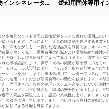
物インシネレーター
焼却用固体専用イ
システム
レーター
よび多角的なコスト管理に直接影響を与える優れた運用上のメ
が挙げられます。これにより、大量の廃棄物を処理する事業者
小限に抑えながらも、一貫した処理品質を維持でき、オペレー
消費量が著しく低く、運用費用の削減および環境持続可能性の
料の特性および運転条件によって異なりますが、通常15～3
された機械設計により、保守・点検の頻度が最小限に抑えられ
す。モジュール式設計により、フィルター板を追加するだけで
ューションを提供します。排水処理用フィルタープレスは、主
続的な運用コストおよび環境負荷への懸念を低減します。本装
でき、専門化された複数の処理システムを必要としない汎用性
によるハンドリングが減少し、職場の安全性が向上します。密
制遵守の両立を実現します。設置の柔軟性により、さまざまな
ト）の双方に適しています。また、供給される原料の変動にか
設が信頼できる性能を確保できます。