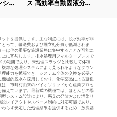
ンシネ
ス 高効率自動固液分離
装置 廃水処理用
リットを提供します。主な利点には、脱水効率が非
にとって、輸送費および埋立処分費が低減されま
ターは他の重要な施設業務に集中することが可能に
向上に寄与します。排水処理用フィルタープレスで
0％の範囲であり、未処理スラッジと比較して体積
、複雑な処理システムによく見られるようなダウン
処理能力を拡張でき、システム全体の交換を必要と
に機械的脱水を採用しており、化学薬品による凝集
置は、市町村由来のバイオソリッドから産業プロセ
を備えています。最新式の機種では、ほとんどの場
閉型システム設計により、悪臭の発散および汚染リ
施設レイアウトやスペース制約に対応可能であり、
かわらず安定した処理結果を提供するため、放流基