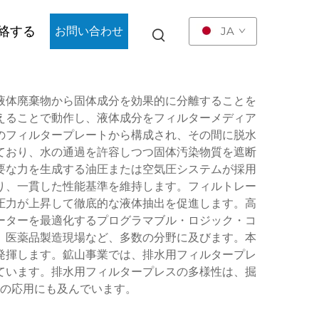
絡する
お問い合わせ
JA
液体廃棄物から固体成分を効果的に分離することを
えることで動作し、液体成分をフィルターメディア
のフィルタープレートから構成され、その間に脱水
ており、水の通過を許容しつつ固体汚染物質を遮断
要な力を生成する油圧または空気圧システムが採用
り、一貫した性能基準を維持します。フィルトレー
圧力が上昇して徹底的な液体抽出を促進します。高
ーターを最適化するプログラマブル・ロジック・コ
、医薬品製造現場など、多数の分野に及びます。本
発揮します。鉱山事業では、排水用フィルタープレ
ています。排水用フィルタープレスの多様性は、掘
の応用にも及んでいます。