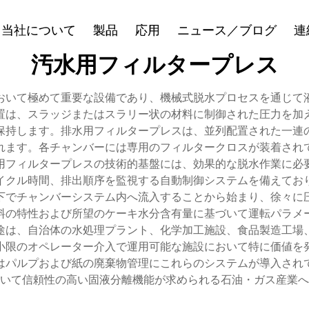
当社について
製品
応用
ニュース／ブログ
連
汚水用フィルタープレス
おいて極めて重要な設備であり、機械式脱水プロセスを通じて
置は、スラッジまたはスラリー状の材料に制御された圧力を加
保持します。排水用フィルタープレスは、並列配置された一連
れます。各チャンバーには専用のフィルタークロスが装着され
用フィルタープレスの技術的基盤には、効果的な脱水作業に必
イクル時間、排出順序を監視する自動制御システムを備えてお
下でチャンバーシステム内へ流入することから始まり、徐々に
料の特性および所望のケーキ水分含有量に基づいて運転パラメ
用途は、自治体の水処理プラント、化学加工施設、食品製造工場
小限のオペレーター介入で運用可能な施設において特に価値を
はパルプおよび紙の廃棄物管理にこれらのシステムが導入され
いて信頼性の高い固液分離機能が求められる石油・ガス産業へ