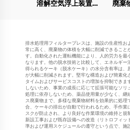
溶解空気浮上装置
廃棄
（DAF）廃水処理用
排水処理用フィルタープレスは、施設の生産性お
常に高く、廃棄物の体積を大幅に削減できること
す。自動化された運転機能により、人的労力を最
なります。他の脱水技術と比較して、エネルギー
得られるケーキ（脱水ケーキ）の水分含有率は、原
が大幅に削減されます。堅牢な構造および簡素化
タイムおよびサービスコストの増加を抑制できま
しないため、事業の成長に応じて拡張可能なソリ
処理に依存しないため、薬品使用量が少なく、継
ス廃棄物まで、多様な廃棄物材料を効果的に処理
合、ケーキの排出が自動で行われるため、手作業
スクが防止され、より良好な作業環境の維持と規
新設工事および既存設備への改造（リトロフィッ
準および運用スケジュールの遵守という点で、施