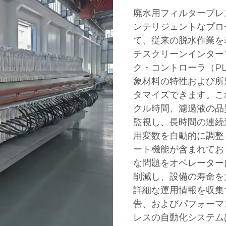
廃水用フィルタープレ
ンテリジェントなプロ
て、従来の脱水作業を
チスクリーンインター
ク・コントローラ（P
象材料の特性および所
タマイズできます。こ
クル時間、濾過液の品
監視し、長時間の連続
用変数を自動的に調整
ート機能が含まれてお
な問題をオペレーター
削減し、設備の寿命を
詳細な運用情報を収集
告、およびパフォーマ
レスの自動化システム