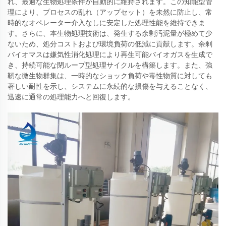
れ、最適な生物処理条件が自動的に維持されます。この知能型管
理により、プロセスの乱れ（アップセット）を未然に防止し、常
時的なオペレーター介入なしに安定した処理性能を維持できま
す。さらに、本生物処理技術は、発生する余剰汚泥量が極めて少
ないため、処分コストおよび環境負荷の低減に貢献します。余剰
バイオマスは嫌気性消化処理により再生可能バイオガスを生成で
き、持続可能な閉ループ型処理サイクルを構築します。また、強
靭な微生物群集は、一時的なショック負荷や毒性物質に対しても
著しい耐性を示し、システムに永続的な損傷を与えることなく、
迅速に通常の処理能力へと回復します。