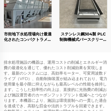
市街地下水処理場向け最適
ステンレス鋼304製 PLC
化されたコンパクトラメラ
制御機械式バースクリーン
沈殿槽ユニットで、設置ス
グリル 廃水処理用
ペースを節約
排水処理施設の機器は、運用コストの削減とエネルギー消
費の最適化を通じて、優れたコスト削減効果を実現しま
す。最新のシステムには、高効率モーター、可変周波数ド
ライブ（VFD）、自動制御装置が組み込まれており、電力
使用量を最小限に抑えながらも最高レベルの性能を維持し
ます。こうした効率性の向上は、直接的に光熱費の削減お
よび施設運営者のカーボンフットプリント低減へとつなが
ります。本機器により、施設は環境規制への一貫した適合
を達成でき、高額な罰金や法的トラブルを回避できます。