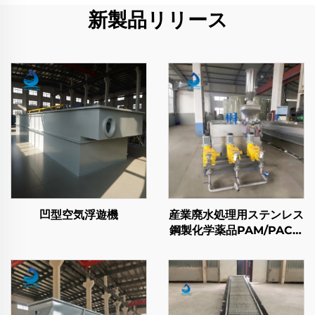
新製品リリース
凹型空気浮遊機
産業廃水処理用ステンレス
鋼製化学薬品PAM/PAC凝
集剤自動供給・混合装置