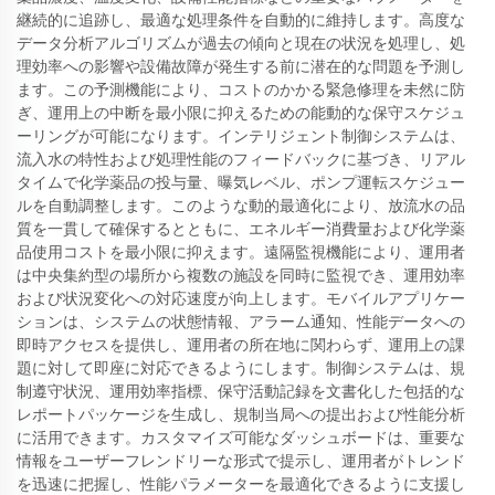
継続的に追跡し、最適な処理条件を自動的に維持します。高度な
データ分析アルゴリズムが過去の傾向と現在の状況を処理し、処
理効率への影響や設備故障が発生する前に潜在的な問題を予測し
ます。この予測機能により、コストのかかる緊急修理を未然に防
ぎ、運用上の中断を最小限に抑えるための能動的な保守スケジュ
ーリングが可能になります。インテリジェント制御システムは、
流入水の特性および処理性能のフィードバックに基づき、リアル
タイムで化学薬品の投与量、曝気レベル、ポンプ運転スケジュー
ルを自動調整します。このような動的最適化により、放流水の品
質を一貫して確保するとともに、エネルギー消費量および化学薬
品使用コストを最小限に抑えます。遠隔監視機能により、運用者
は中央集約型の場所から複数の施設を同時に監視でき、運用効率
および状況変化への対応速度が向上します。モバイルアプリケー
ションは、システムの状態情報、アラーム通知、性能データへの
即時アクセスを提供し、運用者の所在地に関わらず、運用上の課
題に対して即座に対応できるようにします。制御システムは、規
制遵守状況、運用効率指標、保守活動記録を文書化した包括的な
レポートパッケージを生成し、規制当局への提出および性能分析
に活用できます。カスタマイズ可能なダッシュボードは、重要な
情報をユーザーフレンドリーな形式で提示し、運用者がトレンド
を迅速に把握し、性能パラメーターを最適化できるように支援し