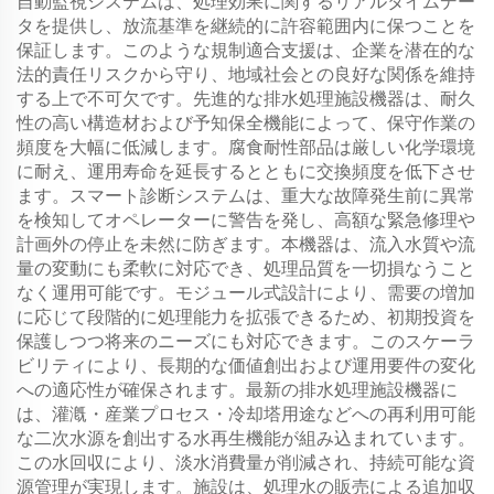
自動監視システムは、処理効果に関するリアルタイムデー
タを提供し、放流基準を継続的に許容範囲内に保つことを
保証します。このような規制適合支援は、企業を潜在的な
法的責任リスクから守り、地域社会との良好な関係を維持
する上で不可欠です。先進的な排水処理施設機器は、耐久
性の高い構造材および予知保全機能によって、保守作業の
頻度を大幅に低減します。腐食耐性部品は厳しい化学環境
に耐え、運用寿命を延長するとともに交換頻度を低下させ
ます。スマート診断システムは、重大な故障発生前に異常
を検知してオペレーターに警告を発し、高額な緊急修理や
計画外の停止を未然に防ぎます。本機器は、流入水質や流
量の変動にも柔軟に対応でき、処理品質を一切損なうこと
なく運用可能です。モジュール式設計により、需要の増加
に応じて段階的に処理能力を拡張できるため、初期投資を
保護しつつ将来のニーズにも対応できます。このスケーラ
ビリティにより、長期的な価値創出および運用要件の変化
への適応性が確保されます。最新の排水処理施設機器に
は、灌漑・産業プロセス・冷却塔用途などへの再利用可能
な二次水源を創出する水再生機能が組み込まれています。
この水回収により、淡水消費量が削減され、持続可能な資
源管理が実現します。施設は、処理水の販売による追加収