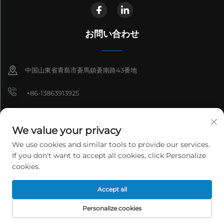
お問い合わせ
中国山東省青島市蒼馬鎮蒼南路43番地
+86-13863913925
+86-13210811680
We value your privacy
[email protected]
We use cookies and similar tools to provide our services.
If you don't want to accept all cookies, click Personalize
[email protected]
cookies.
Accept all
Copyright © 2026 青島金万通環境科学技術有限公司。全著作権所有。
プ
ライバシーポリシー
Personalize cookies
HOMEPAGE
製品
Eメール
電話