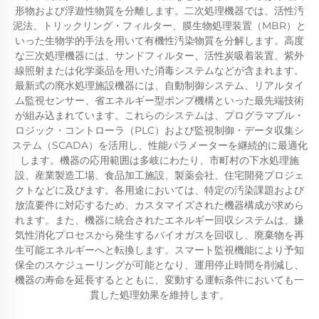
形物および浮遊性物質を分離します。二次処理機器では、活性汚
泥法、トリックリング・フィルター、膜生物処理装置（MBR）と
いった生物学的手法を用いて有機性汚染物質を分解します。高度
な三次処理機器には、サンドフィルター、活性炭吸着装置、紫外
線照射または化学薬品を用いた消毒システムなどが含まれます。
最新式の廃水処理施設機器には、自動制御システム、リアルタイ
ム監視センサー、省エネルギー型ポンプ機構といった最先端技術
が組み込まれています。これらのシステムは、プログラマブル・
ロジック・コントローラ（PLC）および監視制御・データ収集シ
ステム（SCADA）を活用し、性能パラメーターを継続的に最適化
します。機器の応用範囲は多岐にわたり、市町村の下水処理施
設、産業製造工場、食品加工施設、製薬会社、住宅開発プロジェ
クトなどに及びます。各用途においては、特定の汚染課題および
放流要件に対応するため、カスタマイズされた機器構成が求めら
れます。また、機器に統合されたエネルギー回収システムは、嫌
気性消化プロセスから発生するバイオガスを回収し、廃棄物を再
生可能エネルギーへと転換します。スマート監視機能により予知
保全のスケジューリングが可能となり、運用停止時間を削減し、
機器の寿命を延長するとともに、変動する運転条件においても一
貫した処理効果を維持します。