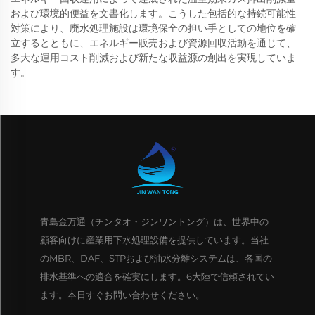
および環境的便益を文書化します。こうした包括的な持続可能性
対策により、廃水処理施設は環境保全の担い手としての地位を確
立するとともに、エネルギー販売および資源回収活動を通じて、
多大な運用コスト削減および新たな収益源の創出を実現していま
す。
青島金万通（チンタオ・ジンワントング）は、世界中の
顧客向けに産業用下水処理設備を提供しています。当社
のMBR、DAF、STPおよび油水分離システムは、各国の
排水基準への適合を確実にします。6大陸で信頼されてい
ます。本日すぐお問い合わせください。