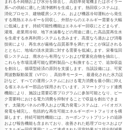
まれる不純物および水分を除去し、高効率発電機またはボイラー
系への供給に適した清浄燃料を生成します。熱回収システムは、
消化プロセス、建物暖房システム、および機器冷却運転から発生
する廃熱エネルギーを回収し、外部からのエネルギー需要を大幅
に低減します。持続可能性機能はエネルギー回収にとどまらず、
灌漑、産業用冷却、地下水涵養などの用途に適した高品質再生水
を生産する水再利用システムも含みます。高度なろ過および消毒
技術により、再生水が厳格な品質基準を満たすことが保証される
とともに、地域の淡水資源に対する需要を低減します。栄養塩回
収システムは、廃水から有用なリンおよび窒素化合物を抽出し、
これらを市場流通可能な肥料製品へと転換することで、追加収益
を創出し、循環型経済の原則を支援します。当該設備には、可変
周波数駆動装置（VFD）、高効率モーター、最適化された水力設
計など、すべての運用システムにおける電力消費を最小限に抑え
る省エネルギー部品が採用されています。スマートグリッド連携
機能により、施設は需要応答プログラムに参加可能となり、ピー
ク需要時における電力消費を抑制することで収益を創出できま
す。太陽光パネルの導入および風力発電システムは、バイオガス
発電を補完し、包括的な再生可能エネルギーポートフォリオを構
築します。持続可能性機能には、カーボンフットプリントの追跡
および報告機能も含まれており、改善された処理プロセスおよび
エネルギー回収運用によって達成された温室効果ガス排出削減量