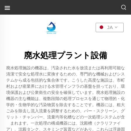
JA
廃水処理プラント設備
廃水処理施設の機器は、汚染された水を放流または再利用可能な
清潔で安全な処理水に変換するための、専門的な機械およびシス
テムから成る包括的な集合体です。こうした高度な施設は、市町
村および産業界における水管理インフラの基盤を担っており、環
境保護および公衆衛生の安全を確保しています。廃水処理施設の
機器の主な機能は、複数段階の処理プロセスを通じて物理的・化
学的・生物学的な汚染物質を除去することです。機器には、粗大
ごみを除去し流入流量を調整するための、バー・スクリーン、グ
リット・チャンバー、流量均等化槽などの一次処理システムが含
まれます。一次処理の構成機器には、沈殿槽（クラリファイ
ア）、沈殿タンク、スキミング装置などがあり、これらは浮遊固