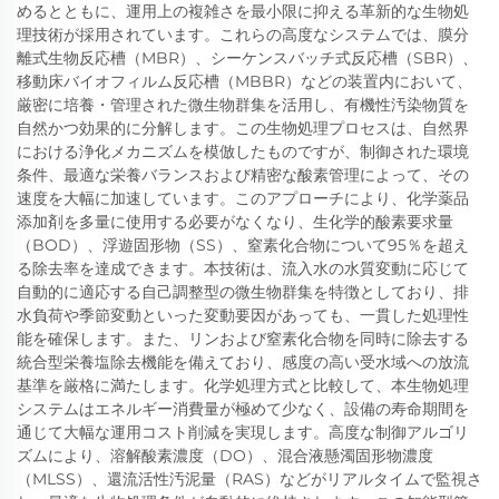
めるとともに、運用上の複雑さを最小限に抑える革新的な生物処
理技術が採用されています。これらの高度なシステムでは、膜分
離式生物反応槽（MBR）、シーケンスバッチ式反応槽（SBR）、
移動床バイオフィルム反応槽（MBBR）などの装置内において、
厳密に培養・管理された微生物群集を活用し、有機性汚染物質を
自然かつ効果的に分解します。この生物処理プロセスは、自然界
における浄化メカニズムを模倣したものですが、制御された環境
条件、最適な栄養バランスおよび精密な酸素管理によって、その
速度を大幅に加速しています。このアプローチにより、化学薬品
添加剤を多量に使用する必要がなくなり、生化学的酸素要求量
（BOD）、浮遊固形物（SS）、窒素化合物について95％を超え
る除去率を達成できます。本技術は、流入水の水質変動に応じて
自動的に適応する自己調整型の微生物群集を特徴としており、排
水負荷や季節変動といった変動要因があっても、一貫した処理性
能を確保します。また、リンおよび窒素化合物を同時に除去する
統合型栄養塩除去機能を備えており、感度の高い受水域への放流
基準を厳格に満たします。化学処理方式と比較して、本生物処理
システムはエネルギー消費量が極めて少なく、設備の寿命期間を
通じて大幅な運用コスト削減を実現します。高度な制御アルゴリ
ズムにより、溶解酸素濃度（DO）、混合液懸濁固形物濃度
（MLSS）、還流活性汚泥量（RAS）などがリアルタイムで監視さ