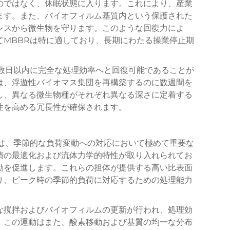
のではなく、休眠状態に入ります。これにより、産業
ます。また、バイオフィルム基質内という保護された
レスから微生物を守ります。このような回復力によ
てMBBRは特に適しており、長期にわたる操業停止期
後数日以内に完全な処理効率へと回復可能であることが
は、浮遊性バイオマス集団を再構築するのに数週間を
し、異なる微生物種がそれぞれ異なる深さに定着する
性を高める冗長性が確保されます。
体は、季節的な負荷変動への対応において極めて重要な
積の最適化および流体力学的特性が取り入れられてお
動を促進します。これらの担体が提供する高い比表面
り、ピーク時の季節的負荷に対応するための処理能力
な撹拌およびバイオフィルムの更新が行われ、処理効
。この運動はまた、酸素移動および基質の均一な分布