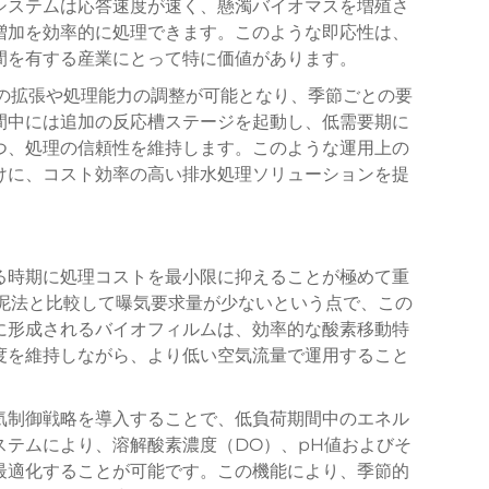
システムは応答速度が速く、懸濁バイオマスを増殖さ
増加を効率的に処理できます。このような即応性は、
間を有する産業にとって特に価値があります。
ムの拡張や処理能力の調整が可能となり、季節ごとの要
間中には追加の反応槽ステージを起動し、低需要期に
つ、処理の信頼性を維持します。このような運用上の
けに、コスト効率の高い排水処理ソリューションを提
る時期に処理コストを最小限に抑えることが極めて重
汚泥法と比較して曝気要求量が少ないという点で、この
に形成されるバイオフィルムは、効率的な酸素移動特
度を維持しながら、より低い空気流量で運用すること
気制御戦略を導入することで、低負荷期間中のエネル
ステムにより、溶解酸素濃度（DO）、pH値およびそ
最適化することが可能です。この機能により、季節的