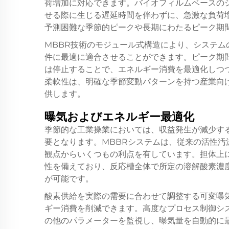
荷増加に対応できます。バイオフィルムベースの
せる際に生じる遅延時間を伴わずに、急激な負荷
予測困難な季節的ピークや長期にわたるピーク期
MBBR技術のモジュール式構造により、システ
件に最適に適合させることができます。ピーク期
は停止することで、エネルギー消費を最適化しつ
柔軟性は、明確な季節変動パターンを持つ産業向
供します。
曝気およびエネルギー最適化
季節的な工業操業においては、収益発生が減少す
要となります。MBBRシステムは、従来の活性
観点からいくつもの利点を有しています。担体上
性を備えており、反応槽全体で所定の溶解酸素濃
が可能です。
酸素供給を実際の需要に合わせて調整する可変曝
ギー消費を削減できます。高度なプロセス制御シ
の他のパラメーターを監視し、曝気量を自動的に