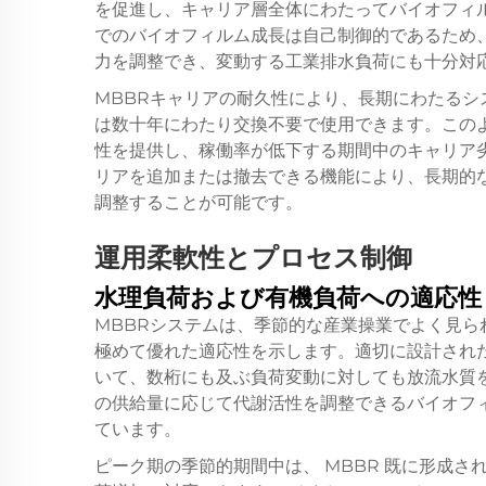
を促進し、キャリア層全体にわたってバイオフィ
でのバイオフィルム成長は自己制御的であるため
力を調整でき、変動する工業排水負荷にも十分対
MBBRキャリアの耐久性により、長期にわたる
は数十年にわたり交換不要で使用できます。この
性を提供し、稼働率が低下する期間中のキャリア
リアを追加または撤去できる機能により、長期的
調整することが可能です。
運用柔軟性とプロセス制御
水理負荷および有機負荷への適応性
MBBRシステムは、季節的な産業操業でよく見
極めて優れた適応性を示します。適切に設計され
いて、数桁にも及ぶ負荷変動に対しても放流水質
の供給量に応じて代謝活性を調整できるバイオフ
ています。
ピーク期の季節的期間中は、
MBBR
既に形成さ