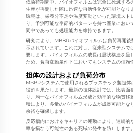
低負荷期間中、バイオフィルムは完全に死滅する
生産が再開した際に迅速な再活性化が可能となり
環境は、栄養分不足や温度変動といった環境スト
り、予測可能な季節的パターンを持つ産業におい
間中であっても処理能力を維持できます。
研究により、MBBRバイオフィルムは負荷再開
示されています。これに対し、従来型システムで
要します。バイオフィルムの成長は層状構造を呈
ため、負荷変動条件下においてもシステムの信頼
担体の設計および負荷分布
MBBRシステムで使用されるプラスチック製担
役割を果たします。最新の担体設計では、比表面
り、均一なバイオフィルム形成と効率的な物質移
積により、多量のバイオフィルムが成長可能とな
余裕を確保します。
反応槽内におけるキャリアの運動により、連続的
率を損なう可能性のある死域の発生を防止します