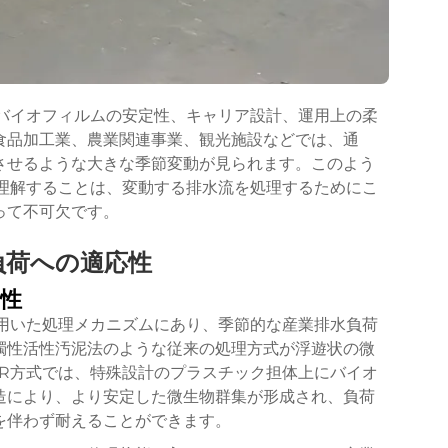
、バイオフィルムの安定性、キャリア設計、運用上の柔
食品加工業、農業関連事業、観光施設などでは、通
させるような大きな季節変動が見られます。このよう
を理解することは、変動する排水流を処理するためにこ
って不可欠です。
負荷への適応性
性
を用いた処理メカニズムにあり、季節的な産業排水負荷
濁性活性汚泥法のような従来の処理方式が浮遊状の微
BR方式では、特殊設計のプラスチック担体上にバイオ
造により、より安定した微生物群集が形成され、負荷
を伴わず耐えることができます。