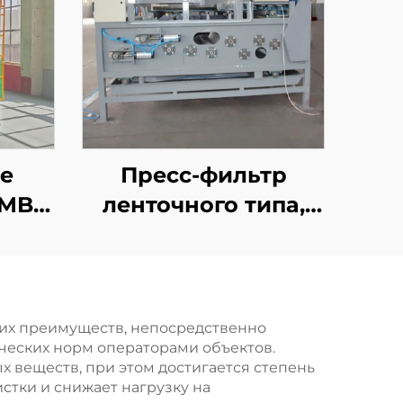
е
Пресс-фильтр
 MBR
ленточного типа,
и
высокоэффективное
ных
автоматическое
ески
оборудование для
анная
разделения
ких преимуществ, непосредственно
ческих норм операторами объектов.
твердой и жидкой
веществ, при этом достигается степень
фазы для очистки
стки и снижает нагрузку на