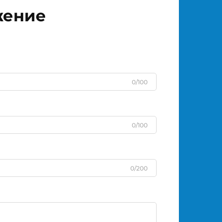
жение
0/100
0/100
0/200