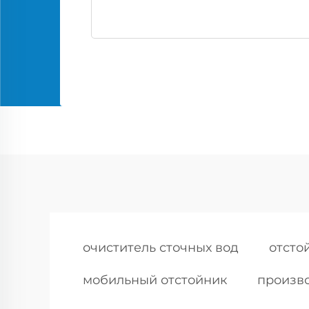
очиститель сточных вод
отсто
мобильный отстойник
произво