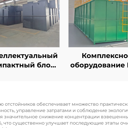
еллектуальный
Комплексно
мпактный блок
оборудование
MBBR для
для очистк
ановки очистки
бытовых сточ
точных вод и
вод, экологич
тегрированной
чистая упаков
ью отстойников обеспечивает множество практичес
ость, управление затратами и соблюдение экологи
стемы очистки
установка
 значительное снижение концентрации взвешенных 
товых стоков
 %, что существенно улучшает последующие этапы очи