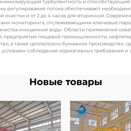
инимизирующий турбулентность и способствующий 
ы регулирования потока обеспечивают необходим
ой очистки и от 2 до 4 часов для вторичной. Соврем
ами мониторинга, отслеживающими ключевые парам
 качества очищенной воды. Области применения охв
и, предприятия пищевой промышленности, нефтеп
во, а также целлюлозно-бумажное производство, г
м условием соблюдения нормативных требований и
Новые товары