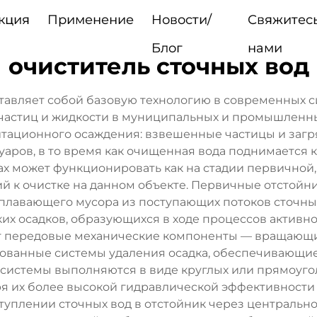
кция
Применение
Новости/
Свяжитесь
Блог
нами
очиститель сточных вод
ставляет собой базовую технологию в современных 
частиц и жидкости в муниципальных и промышленн
итационного осаждения: взвешенные частицы и загр
аров, в то время как очищенная вода поднимается к
ах может функционировать как на стадии первичной,
й к очистке на данном объекте. Первичные отстой
плавающего мусора из поступающих потоков сточных
х осадков, образующихся в ходе процессов активног
ет передовые механические компоненты — вращающие
рованные системы удаления осадка, обеспечивающи
 системы выполняются в виде круглых или прямоуго
я их более высокой гидравлической эффективности
туплении сточных вод в отстойник через центральн