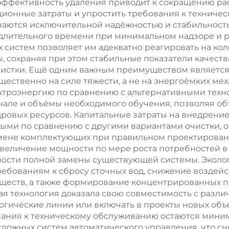
эффективность удаления приводит к сокращению рас
ационные затраты и упростить требования к технич
чаются исключительной надёжностью и стабильност
длительного времени при минимальном надзоре и р
 систем позволяет им адекватно реагировать на кол
, сохраняя при этом стабильные показатели качест
истки. Ещё одним важным преимуществом является 
ственно на силе тяжести, а не на энергоёмких мех
ектроэнергию по сравнению с альтернативными техн
онале и объёмы необходимого обучения, позволяя 
ровых ресурсов. Капитальные затраты на внедрение
ыми по сравнению с другими вариантами очистки, о
мене комплектующих при правильном проектировани
увеличение мощности по мере роста потребностей в 
мости полной замены существующей системы. Экол
ебованиям к сбросу сточных вод, снижение воздейс
еств, а также формирование концентрированных по
ая технология доказала свою совместимость с разли
огические линии или включать в проекты новых об
вания к техническому обслуживанию остаются мини
сложных систем автоматического управления, что с