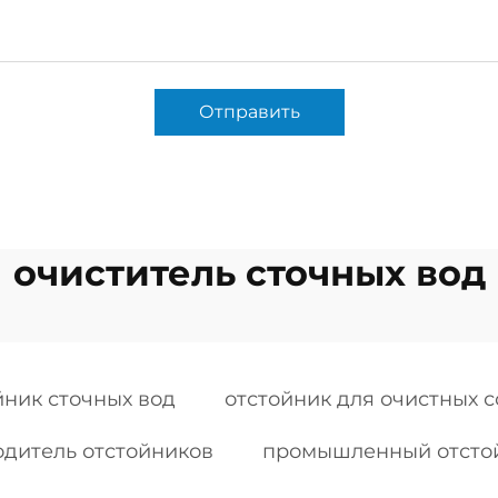
Отправить
очиститель сточных вод
йник сточных вод
отстойник для очистных 
дитель отстойников
промышленный отстой