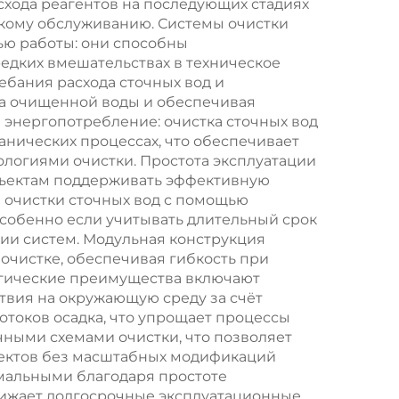
хода реагентов на последующих стадиях
сточных вод
ескому обслуживанию. Системы очистки
ью работы: они способны
едких вмешательствах в техническое
ебания расхода сточных вод и
ва очищенной воды и обеспечивая
энергопотребление: очистка сточных вод
анических процессах, что обеспечивает
ологиями очистки. Простота эксплуатации
объектам поддерживать эффективную
 очистки сточных вод с помощью
собенно если учитывать длительный срок
и систем. Модульная конструкция
очистке, обеспечивая гибкость при
огические преимущества включают
твия на окружающую среду за счёт
токов осадка, что упрощает процессы
чными схемами очистки, что позволяет
ъектов без масштабных модификаций
мальными благодаря простоте
нижает долгосрочные эксплуатационные