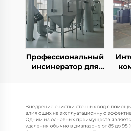
Профессиональный
Инт
инсинератор для
ко
сжигания твердых
бытовых и
уст
промышленных
с
отходов в отелях и
ин
Внедрение очистки сточных вод с помощ
влияющих на эксплуатационную эффективн
на производстве
си
Одним из основных преимуществ является
бы
удаления обычно в диапазоне от 85 до 95