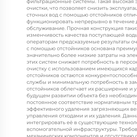
фильтрационные системы. Такая высокая 
очистки, что позволяет снизить эксплуат
сточных вод с помощью отстойников отли
функционировать непрерывно в течение 
обслуживание. Прочная конструкция таких
изменчивость качества поступающей воды
операторам предсказуемые результаты оч
с помощью отстойников основана преимуще
значительно более низкие затраты на эл
этих систем снижает потребность в перс
очистку с использованием имеющихся кад
отстойников остаются конкурентоспособн
службы и минимальную потребность в за
отстойников облегчает их расширение и 
будущем развитии объекта без необходи
постоянное соответствие нормативным тр
эффективного удаления загрязняющих вещ
управления отходами и их удаления. Данн
интегрировать её в существующие технол
вспомогательной инфраструктуры. Требо
механических компонентов и отсутствию 