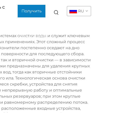
 с
Получить
RU
коммерческое
системах очистки воды и служит ключевым
предложение
ых применениях. Этот сложный процесс
язнители постепенно оседают на дно
 поверхности для последующего сбора.
 так и вторичной очистки — в зависимости
ники предназначены для удаления крупных
 вод, тогда как вторичные отстойники
о ила. Технологическая основа очистки
ся скребки, устройства для снятия
е непрерывную работу и оптимальные
льных резервуаров; при этом круглые
 и равномерному распределению потока.
о расположенные входные устройства,