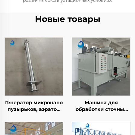
различных эксплуатационных условиях.
Новые товары
Генератор микронано
Машина для
пузырьков, аэратор
обработки сточных
DAF, установка для
вод методом
растворенного
флотации с
воздуха в плавучесть,
растворённым