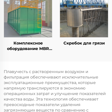
комплектующие,
воздухом для
распределитель для
удаления ХПК/ВВ на
очистки сточных вод
установках очистки
сточных вод DAF
Комплексное
Скребок для грязи
оборудование MBR
для очистки бытовых
сточных вод,
экологически чистая
упакованная
Плавучесть с растворенным воздухом и
установка
фильтрация обеспечивают исключительные
эксплуатационные преимущества, которые
напрямую транслируются в экономию
операционных затрат и улучшение показателей
качества воды. Эта технология обеспечивает
превосходные показатели удаления
загрязняющих веществ по сравнению с