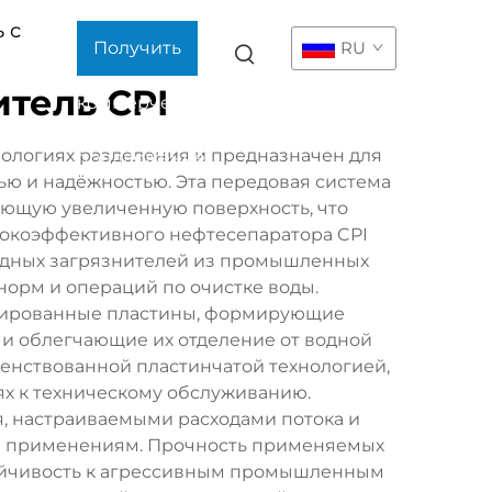
 с
Получить
RU
тель CPI
коммерческое
ологиях разделения и предназначен для
предложение
ью и надёжностью. Эта передовая система
ающую увеличенную поверхность, что
окоэффективного нефтесепаратора CPI
родных загрязнителей из промышленных
норм и операций по очистке воды.
фрированные пластины, формирующие
и облегчающие их отделение от водной
енствованной пластинчатой технологией,
х к техническому обслуживанию.
 настраиваемыми расходами потока и
 применениям. Прочность применяемых
тойчивость к агрессивным промышленным