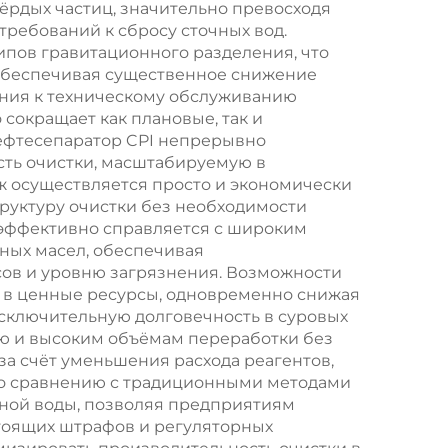
ёрдых частиц, значительно превосходя
ков
ребований к сбросу сточных вод.
пов гравитационного разделения, что
 обеспечивая существенное снижение
ания к техническому обслуживанию
сокращает как плановые, так и
ефтесепаратор CPI непрерывно
ть очистки, масштабируемую в
ж осуществляется просто и экономически
уктуру очистки без необходимости
 эффективно справляется с широким
ных масел, обеспечивая
ов и уровню загрязнения. Возможности
в в ценные ресурсы, одновременно снижая
сключительную долговечность в суровых
ю и высоким объёмам переработки без
а счёт уменьшения расхода реагентов,
по сравнению с традиционными методами
ной воды, позволяя предприятиям
стоящих штрафов и регуляторных