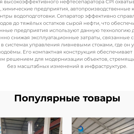
я высокоэффективного нефтесепаратора CPI охватыв
 химические предприятия, автопроизводственные 
тры водоподготовки. Сепаратор эффективно справл
одов до тяжёлых остатков сырой нефти, что обеспеч
ные предприятия используют данную технологию д
нно снижая эксплуатационные затраты, связанные 
в системах управления ливневыми стоками, где он 
 водоёмы. Его компактная конструкция обеспечивае
ьным решением для модернизации объектов, стремящ
без масштабных изменений в инфраструктуре.
Популярные товары