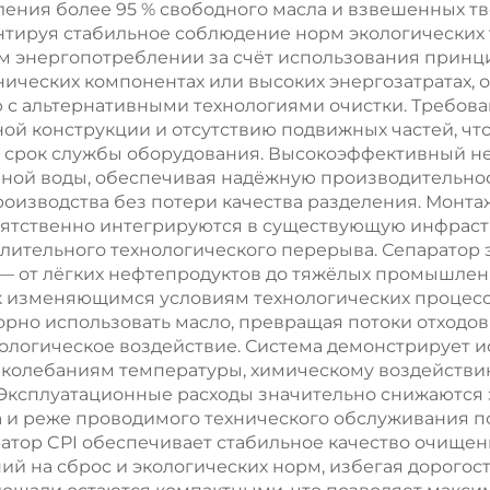
ления более 95 % свободного масла и взвешенных тв
коагулянтов
бытовых сто
тируя стабильное соблюдение норм экологических т
 энергопотреблении за счёт использования принци
PAM/PAC для
нических компонентах или высоких энергозатратах,
ромышленной
 с альтернативными технологиями очистки. Требов
 конструкции и отсутствию подвижных частей, что 
истки сточных
ет срок службы оборудования. Высокоэффективный н
вод
ной воды, обеспечивая надёжную производительнос
оизводства без потери качества разделения. Монта
ятственно интегрируются в существующую инфрастр
лительного технологического перерыва. Сепаратор
— от лёгких нефтепродуктов до тяжёлых промышлен
 к изменяющимся условиям технологических процесс
орно использовать масло, превращая потоки отходо
ологическое воздействие. Система демонстрирует и
к колебаниям температуры, химическому воздействи
 Эксплуатационные расходы значительно снижаются з
и реже проводимого технического обслуживания 
атор CPI обеспечивает стабильное качество очищен
й на сброс и экологических норм, избегая дорого