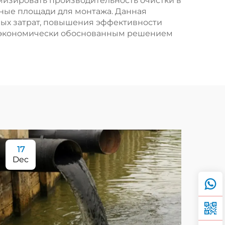
мизировать производительность очистки в
ные площади для монтажа. Данная
ных затрат, повышения эффективности
её экономически обоснованным решением
17
Dec