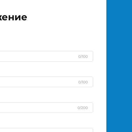
жение
0/100
0/100
0/200