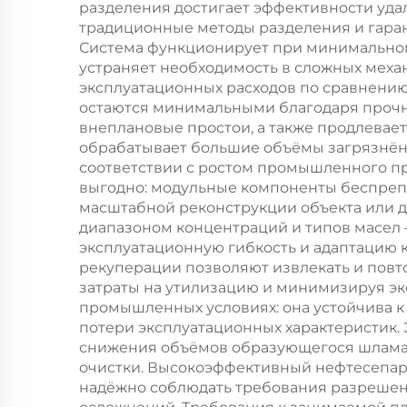
разделения достигает эффективности уда
традиционные методы разделения и гаран
Система функционирует при минимальном
устраняет необходимость в сложных меха
п
эксплуатационных расходов по сравнению
остаются минимальными благодаря прочной
оч
внеплановые простои, а также продлева
обрабатывает большие объёмы загрязнён
соответствии с ростом промышленного пр
выгодно: модульные компоненты беспреп
масштабной реконструкции объекта или д
диапазоном концентраций и типов масел 
эксплуатационную гибкость и адаптацию
рекуперации позволяют извлекать и повт
затраты на утилизацию и минимизируя эк
промышленных условиях: она устойчива 
потери эксплуатационных характеристик.
снижения объёмов образующегося шлама 
очистки. Высокоэффективный нефтесепар
надёжно соблюдать требования разрешени