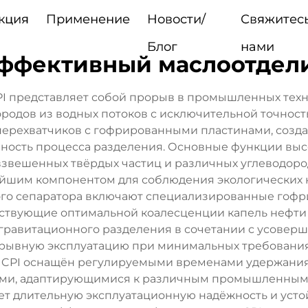
кция
Применение
Новости/
Свяжитесь
Блог
нами
ффективный маслоотдели
 представляет собой прорыв в промышленных техн
родов из водных потоков с исключительной точност
перехватчиков с гофрированными пластинами, созд
ность процесса разделения. Основные функции выс
взвешенных твёрдых частиц и различных углеводо
нейшим компонентом для соблюдения экологических 
ого сепаратора включают специализированные го
ствующие оптимальной коалесценции капель нефти 
гравитационного разделения в сочетании с усоверш
ерывную эксплуатацию при минимальных требования
CPI оснащён регулируемыми временами удержания,
ми, адаптирующимися к различным промышленным
ет длительную эксплуатационную надёжность и ус