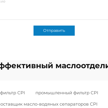
Отправить
ффективный маслоотдели
фильтр CPI
промышленный фильтр CPI
поставщик масло-водяных сепараторов CPI