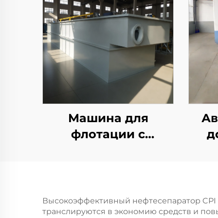
Машина для
Ав
флотации с
д
вогнутым воздухом
с
н
Высокоэффективный нефтесепаратор CPI
транслируются в экономию средств и по