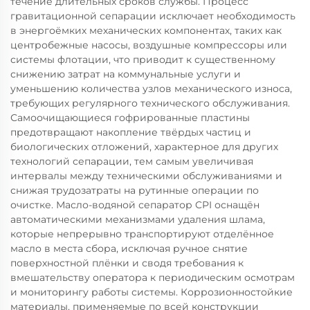
течение длительных сроков службы. Процесс
гравитационной сепарации исключает необходимость
в энергоёмких механических компонентах, таких как
центробежные насосы, воздушные компрессоры или
системы флотации, что приводит к существенному
снижению затрат на коммунальные услуги и
уменьшению количества узлов механического износа,
требующих регулярного технического обслуживания.
Самоочищающиеся гофрированные пластины
предотвращают накопление твёрдых частиц и
биологических отложений, характерное для других
технологий сепарации, тем самым увеличивая
интервалы между техническими обслуживаниями и
снижая трудозатраты на рутинные операции по
очистке. Масло-водяной сепаратор CPI оснащён
автоматическими механизмами удаления шлама,
которые непрерывно транспортируют отделённое
масло в места сбора, исключая ручное снятие
поверхностной плёнки и сводя требования к
вмешательству оператора к периодическим осмотрам
и мониторингу работы системы. Коррозионностойкие
материалы, применяемые по всей конструкции