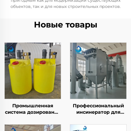
пригодным как для модернизации существующих
объектов, так и для новых строительных проектов.
Новые товары
Промышленная
Профессиональный
система дозирования
инсинератор для
химикатов в ПЭ-бочке
сжигания твердых
для установок
бытовых и