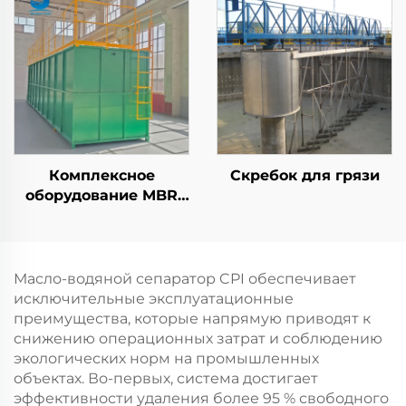
очистки сточных вод
промышленных
отходов в отелях и на
производстве
Комплексное
Скребок для грязи
оборудование MBR
для очистки бытовых
сточных вод,
экологически чистая
упакованная
Масло-водяной сепаратор CPI обеспечивает
установка
исключительные эксплуатационные
преимущества, которые напрямую приводят к
снижению операционных затрат и соблюдению
экологических норм на промышленных
объектах. Во-первых, система достигает
эффективности удаления более 95 % свободного