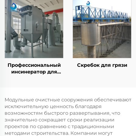
растворенного
инсинератор для
воздуха в плавучесть,
больниц
комплектующие,
распределитель для
очистки сточных вод
Профессиональный
Скребок для грязи
инсинератор для
сжигания твердых
бытовых и
промышленных
отходов в отелях и на
Модульные очистные сооружения обеспечивают
производстве
исключительную ценность благодаря
возможностям быстрого развертывания, что
значительно сокращает сроки реализации
проектов по сравнению с традиционными
методами строительства. Компании могут