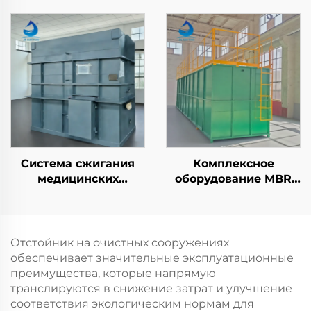
растворенного
растворённым
воздуха в плавучесть,
воздухом (DAF) для
комплектующие,
очистки сточных вод
распределитель для
очистки сточных вод
Система сжигания
Комплексное
медицинских
оборудование MBR
отходов, печь-
для очистки бытовых
инсинератор для
сточных вод,
больниц
экологически чистая
упакованная
Отстойник на очистных сооружениях
установка
обеспечивает значительные эксплуатационные
преимущества, которые напрямую
транслируются в снижение затрат и улучшение
соответствия экологическим нормам для