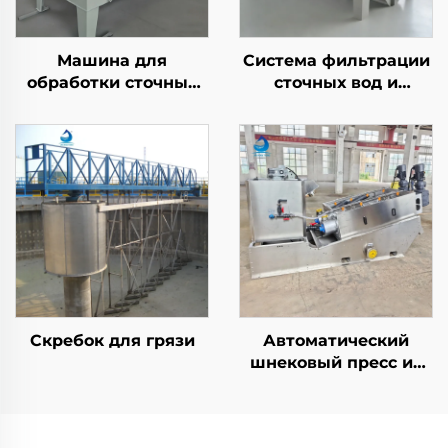
Машина для
Система фильтрации
обработки сточных
сточных вод и
вод методом
разделения нефти и
флотации с
воды по методу CPI с
растворённым
насосом PLC и
воздухом для
электродвигателем
удаления ХПК/ВВ на
установках очистки
сточных вод DAF
Скребок для грязи
Автоматический
шнековый пресс из
нержавеющей стали
с многоступенчатыми
дисками, дегидратор