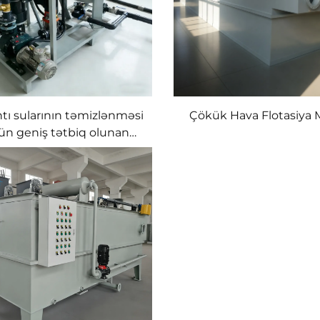
ntı sularının təmizlənməsi
Çökük Hava Flotasiya 
ün geniş tətbiq olunan
rteks Həll Edilmiş Hava
lotasiya (DAF) Maşını