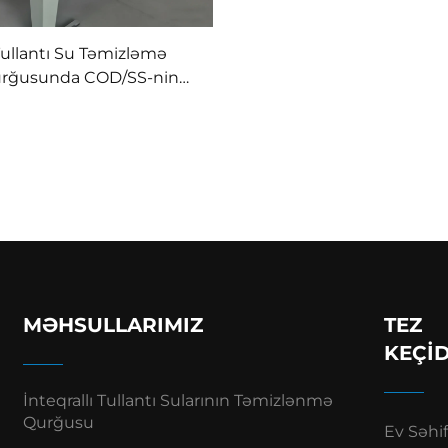
ullantı Su Təmizləmə
rğusunda COD/SS-nin
adan Qaldırılması üçün
exaniki Emal Tullantı
rının Təmizlənməsi Üçün
l Edilmiş Hava Flotasiya
Maşını DAF
MƏHSULLARIMIZ
TEZ
KEÇI
İnteqrallı Tullantı Sularının Təmizlənmə
Qurğusu
Ev Səhif