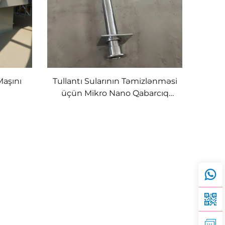
Maşını
Tullantı Sularının Təmizlənməsi
üçün Mikro Nano Qabarcıq
Generatoru Havalandırıcı DAF
Həll Edilmiş Hava Üzmə
Bağlantısı Yayıcı