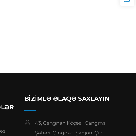
BIZIMLƏ ƏLAQƏ SAXLAYIN
DLƏR
43, Cangnan Köçəsi, Cangma
əsi
Şəhəri, Qingdao, Şanjon, Çin