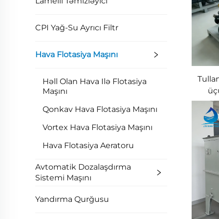
Lamelli Təmizləyici
CPI Yağ-Su Ayrıcı Filtr
Hava Flotasiya Maşını
Tulla
Həll Olan Hava Ilə Flotasiya
üç
Maşını
Vo
Qonkav Hava Flotasiya Maşını
F
Vortex Hava Flotasiya Maşını
Hava Flotasiya Aeratoru
Avtomatik Dozalaşdırma
Sistemi Maşını
Yandırma Qurğusu