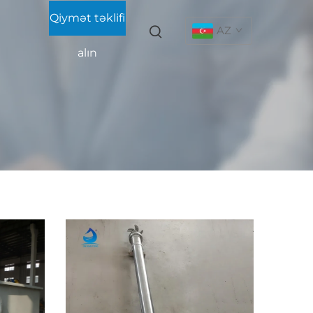
Qiymət təklifi
AZ
alın