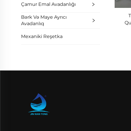
Çamur Emal Avadanlığı
T
Bərk Və Maye Ayrıcı
Qu
Avadanlıq
Ar
Mexaniki Reşetka
M
Sula
Həl