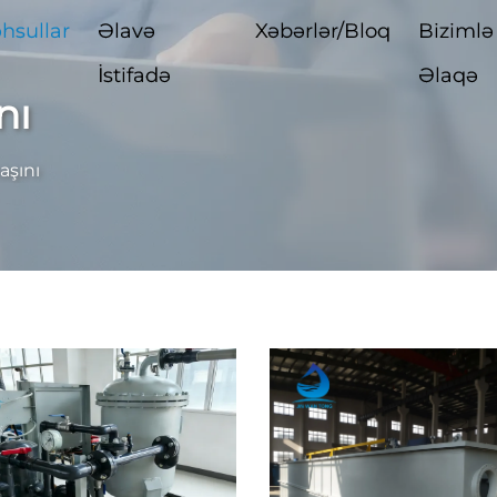
hsullar
Əlavə
Xəbərlər/Bloq
Bizimlə
İstifadə
Əlaqə
nı
aşını