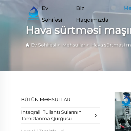
Ev
Biz
Mə
Səhifəsi
Haqqımızda
Hava sürtməsi maşı
Ev Səhifəsi
>
Məhsullar
>
Hava sürtməsi m
BÜTÜN MƏHSULLAR
İnteqrallı Tullantı Sularının
Təmizlənmə Qurğusu