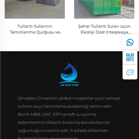
Tullantı Sularının
Şəhər Tullantı Suları üçün
Təmizlənmə Qurğusu və
Ekoloji Dost İnteqrasiya
İnteqrasiya Edilmiş
Edilmiş MBR Kanalizasiya
Kanalizasiya Təmizləmə
Təmizləmə Avadanlığı
Sistemi üçün MBBR
İntellektual Kompakt Qurğu
Qinqdao Cinvanton qlobal müştərilər üçün sənaye
tullantı suyu təmizləmə avadanlığı təmin edir.
Bizim MBR, DAF, STP və neft-su ayırma
sistemlərimiz ölkənin buraxılış standartlarına
uyğunluğunu təmin edir. 6 qitədə etibarlıdır.
Bugün bizimlə əlaqə saxlayın.