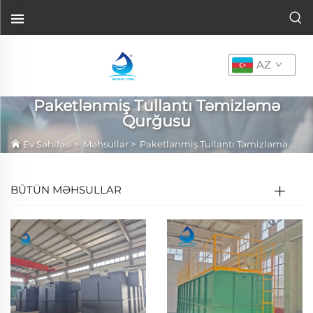
AZ
Paketlənmiş Tullantı Təmizləmə
Qurğusu
Ev Səhifəsi
>
Məhsullar
>
Paketlənmiş Tullantı Təmizləmə Qurğusu
BÜTÜN MƏHSULLAR