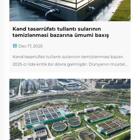
Kənd təsərrüfatı tullantı sularının
təmizlənməsi bazarına ümumi baxış
Dec 17, 2025
Kənd təsərrüfatı tullantı sularının təmizlənməsi bazarı
2025-ci ildə kritik bir dövrə gəlmişdir. Dünyanın müxtəlif
yerlərində kənd təsərrüfatı fəaliyyətlərindən meydana
gələn tullantı suları artıq ikinci plana gedən bir məsələ
deyil — bu, kənd təsərrüfatı məhsuldarlığını, su
təhlükəsizliyini və ətraf mühiti formalaşdırır...