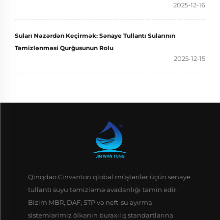
2025-12-16
Suları Nəzərdən Keçirmək: Sənaye Tullantı Sularının
Təmizlənməsi Qurğusunun Rolu
2025-12-15
Qinqdao Cinvanton qlobal müştərilər üçün sənaye
tullantı suyu təmizləmə avadanlığı təmin edir.
Bizim MBR, DAF, STP və neft-su ayırma
sistemlərimiz ölkənin buraxılış standartlarına