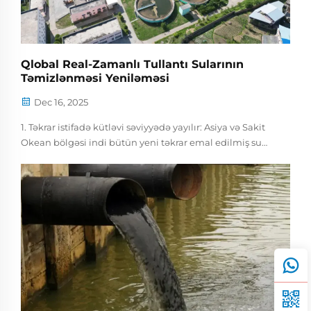
Qlobal Real-Zamanlı Tullantı Sularının
Təmizlənməsi Yeniləməsi
Dec 16, 2025
1. Təkrar istifadə kütləvi səviyyədə yayılır: Asiya və Sakit
Okean bölgəsi indi bütün yeni təkrar emal edilmiş su
gücünün 40 %-ni əlavə edir, yaxud MENA bölgəsi 2030-
cu ilə qədər Səudiyyə Ərəbistanının 70 %-lik təkrar
istifadə hədəfinə çatmaq üçün 15 %-dən miqyası artırır.
Dubay isə 2030-cu ilə qədər tullantı sularının 100 %
təkrar emalını təmin etdi — buraxılan hər damla
yenidən emal olunur...