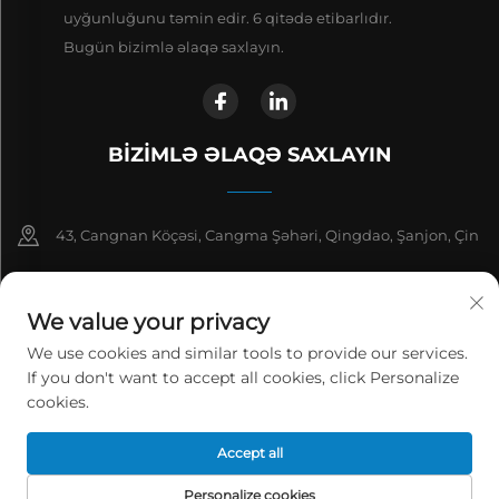
uyğunluğunu təmin edir. 6 qitədə etibarlıdır.
Bugün bizimlə əlaqə saxlayın.
BIZIMLƏ ƏLAQƏ SAXLAYIN
43, Cangnan Köçəsi, Cangma Şəhəri, Qingdao, Şanjon, Çin
+86-13863913925
We value your privacy
+86 532 81912653
We use cookies and similar tools to provide our services.
If you don't want to accept all cookies, click Personalize
[email protected]
cookies.
Müəlliflik hüququ © 2026 Qingdao Jinwantong Environmental
Accept all
Science And Technology Co., Ltd. Bütün hüquqlar qorunur.
Gizlilik
siyasəti
Personalize cookies