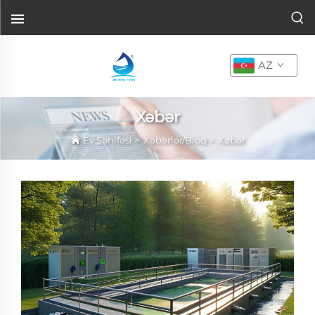
AZ
Xəbər
Ev Səhifəsi
>
Xəbərlər/Bloq
>
Xəbər