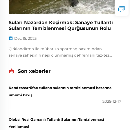
Suları Nəzərdən Keçirmək: Sənaye Tullantı
Sularının Təmizlənməsi Qurğusunun Rolu
Dec 15, 2025
Çirkləndirmə ilə mübarizə aparmaq baxımından
sənaye sahəsinin nəşr olunmamış qəhrəmanı tez-tez
sənaye tullantı sularının təmizlənməsi stansiyasıdır. Bir
az quru səslənir, elə deyil? Amma gözləyin! Bu obyekt
Son xəbərlər
tullantı sularımızın təmiz saxlanmasında və ətraf
mühitimizin qorunmasında mühüm rol oynayır...
Kənd təsərrüfatı tullantı sularının təmizlənməsi bazarına
ümumi baxış
2025-12-17
Qlobal Real-Zamanlı Tullantı Sularının Təmizlənməsi
Yeniləməsi