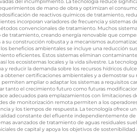
ivadas del incumplimiento. La tecnología reduce signifi
equerimientos de mano de obra y optimizan el consumo
edosificación de reactivos químicos de tratamiento, reduc
ientes incorporan variadores de frecuencia y sistemas 
métodos convencionales de tratamiento. Muchos sistema
o de tratamiento, creando energía renovable que compen
a su construcción robusta y a mecanismos automatizado
e los beneficios ambientales se incluye una reducción su
miento eficientes. Estos sistemas eliminan contaminant
así los ecosistemas locales y la vida silvestre. La tecnolo
 agua y reducir la demanda sobre los recursos hídricos du
a obtener certificaciones ambientales y a demostrar su r
es permiten ampliar o adaptar los sistemas a requisitos c
dar tanto el crecimiento futuro como futuras modificacio
ace adecuados para emplazamientos con limitaciones de
des de monitorización remota permiten a los operadores
encia y los tiempos de respuesta. La tecnología ofrece un
alidad constante del efluente independientemente de l
stemas avanzados de tratamiento de aguas residuales suel
iales de capital y apoya los objetivos de sostenibilidad a