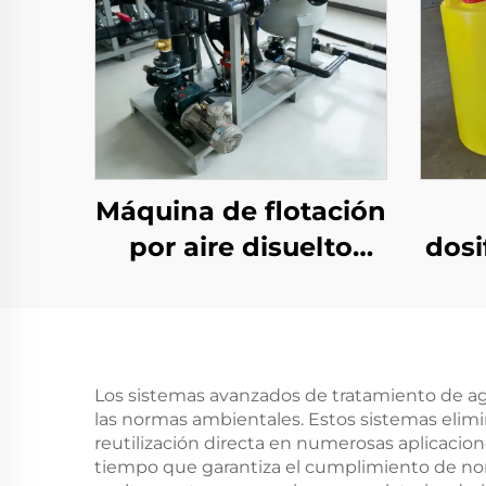
Máquina de flotación
por aire disuelto
dosi
(DAF) de vórtice
de 
ampliamente
gr
aplicable para
tratamiento de
d
Los sistemas avanzados de tratamiento de agu
las normas ambientales. Estos sistemas elimi
aguas residuales
t
reutilización directa en numerosas aplicacion
ag
tiempo que garantiza el cumplimiento de norm