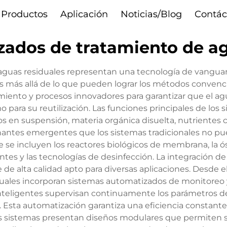
Productos
Aplicación
Noticias/Blog
Contác
zados de tratamiento de ag
aguas residuales representan una tecnología de vanguar
es más allá de lo que pueden lograr los métodos convenci
iento y procesos innovadores para garantizar que el a
o para su reutilización. Las funciones principales de lo
dos en suspensión, materia orgánica disuelta, nutrientes
antes emergentes que los sistemas tradicionales no pu
que se incluyen los reactores biológicos de membrana, la 
entes y las tecnologías de desinfección. La integración de
e alta calidad apto para diversas aplicaciones. Desde el
uales incorporan sistemas automatizados de monitoreo 
inteligentes supervisan continuamente los parámetros de
. Esta automatización garantiza una eficiencia constante
s sistemas presentan diseños modulares que permiten su