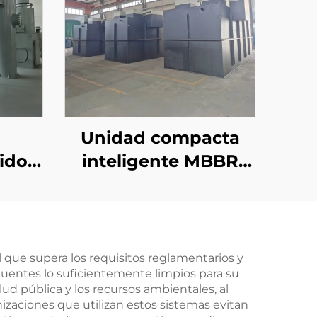
Unidad compacta
lido
inteligente MBBR
s
para planta de
tratamiento de
 de
aguas residuales y
sistema integrado de
 que supera los requisitos reglamentarios y
luentes lo suficientemente limpios para su
tratamiento de
ud pública y los recursos ambientales, al
aguas negras
izaciones que utilizan estos sistemas evitan