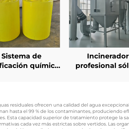
Sistema de
Incinerador
ficación química
profesional só
barril de PE de
para residuo
ado industrial
generales
utilizado para
industriales y
ispositivos de
hoteles
as residuales ofrecen una calidad del agua excepcional
nan hasta el 99 % de los contaminantes, produciendo ef
ratamiento de
es. Esta capacidad superior de tratamiento protege la sal
uas residuales
ativas cada vez más estrictas sobre vertidos. Las organ