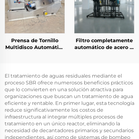
DQO/SS en plantas de
tratamiento de aguas
residuales DAF
Prensa de Tornillo
Filtro completamente
Multidisco Automática
automático de acero al
en Acero Inoxidable,
carbono con cáscara
Deshidratador de
de nuez para
Lodos con Tornillo
tratamiento de aguas
Apilado
residuales
El tratamiento de aguas residuales mediante el
proceso SBR ofrece numerosos beneficios prácticos
que lo convierten en una solución atractiva para
organizaciones que buscan un tratamiento de agua
eficiente y rentable. En primer lugar, esta tecnología
reduce significativamente los costos de
infraestructura al integrar múltiples procesos de
tratamiento en un único reactor, eliminando la
necesidad de decantadores primarios y secundarios
independientes, así como de sistemas de bombeo