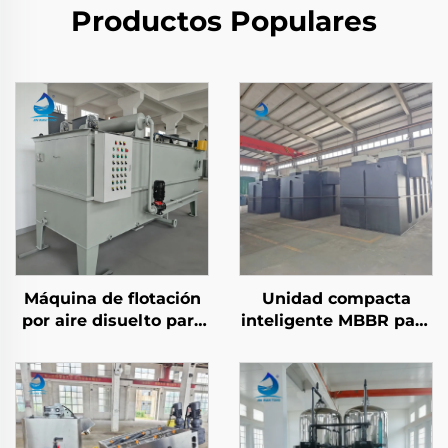
Productos Populares
Máquina de flotación
Unidad compacta
por aire disuelto para
inteligente MBBR para
tratamiento de aguas
planta de tratamiento
residuales con
de aguas residuales y
procesamiento
sistema integrado de
mecánico para
tratamiento de aguas
eliminación de
negras