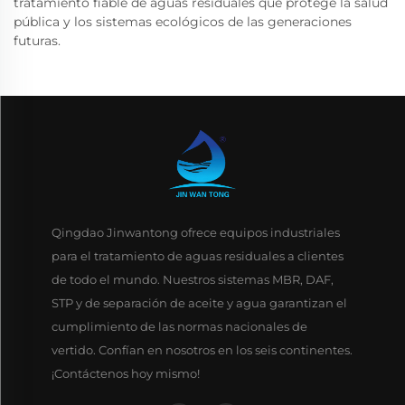
tratamiento fiable de aguas residuales que protege la salud
pública y los sistemas ecológicos de las generaciones
futuras.
Qingdao Jinwantong ofrece equipos industriales
para el tratamiento de aguas residuales a clientes
de todo el mundo. Nuestros sistemas MBR, DAF,
STP y de separación de aceite y agua garantizan el
cumplimiento de las normas nacionales de
vertido. Confían en nosotros en los seis continentes.
¡Contáctenos hoy mismo!