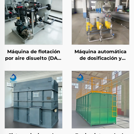
Máquina de flotación
Máquina automática
por aire disuelto (DAF)
de dosificación y
de vórtice
mezcla de floculantes
ampliamente aplicable
químicos PAM/PAC en
para tratamiento de
acero inoxidable para
aguas residuales
tratamiento de aguas
residuales industriales