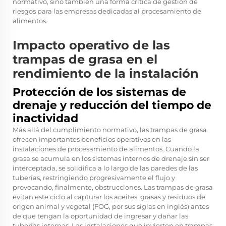
normativo, sino también una forma crítica de gestión de
riesgos para las empresas dedicadas al procesamiento de
alimentos.
Impacto operativo de las
trampas de grasa en el
rendimiento de la instalación
Protección de los sistemas de
drenaje y reducción del tiempo de
inactividad
Más allá del cumplimiento normativo, las trampas de grasa
ofrecen importantes beneficios operativos en las
instalaciones de procesamiento de alimentos. Cuando la
grasa se acumula en los sistemas internos de drenaje sin ser
interceptada, se solidifica a lo largo de las paredes de las
tuberías, restringiendo progresivamente el flujo y
provocando, finalmente, obstrucciones. Las trampas de grasa
evitan este ciclo al capturar los aceites, grasas y residuos de
origen animal y vegetal (FOG, por sus siglas en inglés) antes
de que tengan la oportunidad de ingresar y dañar las
tuberías internas. Las instalaciones que invierten en trampas