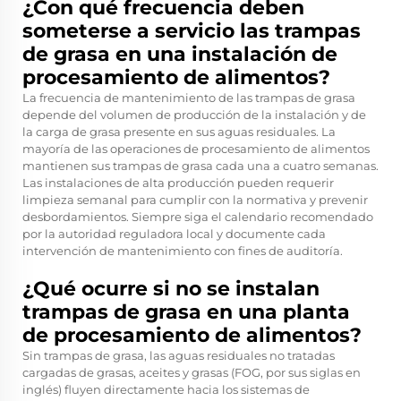
¿Con qué frecuencia deben
someterse a servicio las trampas
de grasa en una instalación de
procesamiento de alimentos?
La frecuencia de mantenimiento de las trampas de grasa
depende del volumen de producción de la instalación y de
la carga de grasa presente en sus aguas residuales. La
mayoría de las operaciones de procesamiento de alimentos
mantienen sus trampas de grasa cada una a cuatro semanas.
Las instalaciones de alta producción pueden requerir
limpieza semanal para cumplir con la normativa y prevenir
desbordamientos. Siempre siga el calendario recomendado
por la autoridad reguladora local y documente cada
intervención de mantenimiento con fines de auditoría.
¿Qué ocurre si no se instalan
trampas de grasa en una planta
de procesamiento de alimentos?
Sin trampas de grasa, las aguas residuales no tratadas
cargadas de grasas, aceites y grasas (FOG, por sus siglas en
inglés) fluyen directamente hacia los sistemas de