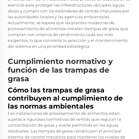
esencial para proteger las infraestructuras ubicadas aguas
abajo y cumplir con los estándares de vertido impuestos por
las autoridades locales y las agencias ambientales.
Actualmente, se espera que las plantas modernas de
procesamiento de alimentos instalen trampas de grasa que
cumplan con criterios de rendimiento cada vez más
exigentes, lo que convierte la selección y el mantenimiento
del sistema en una prioridad estratégica.
Cumplimiento normativo y
función de las trampas de
grasa
Cómo las trampas de grasa
contribuyen al cumplimiento de
las normas ambientales
Las instalaciones de procesamiento de alimentos están
sujetas a rigurosas normativas de vertido que regulan la
concentración de grasa y aceite permitida en las aguas
residuales. Las trampas de grasa constituyen el principal
sistema de control mecánico para mantener los niveles de