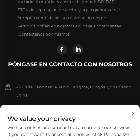
de todo el mundo. Nuestros sistemas MBR, DAF,
STP y de separación de aceite y agua garantizan el
cumplimiento de las normas nacionales de
vertido. Confían en nosotros en los seis continentes.
¡Contáctenos hoy mismo!
PÓNGASE EN CONTACTO CON NOSOTROS
43, Calle Cangnan, Pueblo Cangma, Qingdao, Shandong,
China
+86-13863913925
We value your privacy
+86 532 81912653
We use cookies and similar tools to provide our services.
If you don't want to accept all cookies, click Personalize
[email protected]