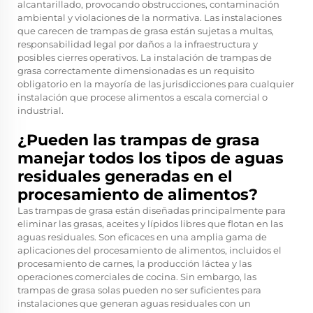
alcantarillado, provocando obstrucciones, contaminación
ambiental y violaciones de la normativa. Las instalaciones
que carecen de trampas de grasa están sujetas a multas,
responsabilidad legal por daños a la infraestructura y
posibles cierres operativos. La instalación de trampas de
grasa correctamente dimensionadas es un requisito
obligatorio en la mayoría de las jurisdicciones para cualquier
instalación que procese alimentos a escala comercial o
industrial.
¿Pueden las trampas de grasa
manejar todos los tipos de aguas
residuales generadas en el
procesamiento de alimentos?
Las trampas de grasa están diseñadas principalmente para
eliminar las grasas, aceites y lípidos libres que flotan en las
aguas residuales. Son eficaces en una amplia gama de
aplicaciones del procesamiento de alimentos, incluidos el
procesamiento de carnes, la producción láctea y las
operaciones comerciales de cocina. Sin embargo, las
trampas de grasa solas pueden no ser suficientes para
instalaciones que generan aguas residuales con un