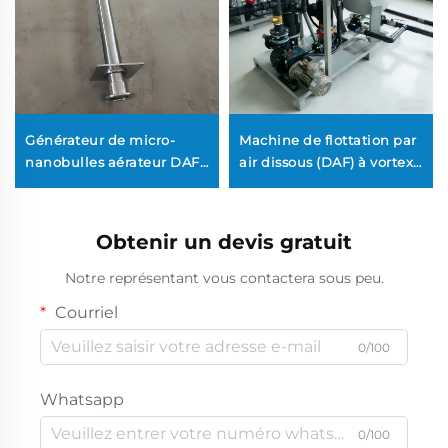
Générateur de micro-
Machine de flottation par
nanobulles aérateur DAF
air dissous (DAF) à vortex
flottation par air dissous
largement applicable
raccord diffuseur pour
pour le traitement des
traitement des eaux usées
eaux usées
Obtenir un devis gratuit
Notre représentant vous contactera sous peu.
Courriel
0/100
Whatsapp
0/100