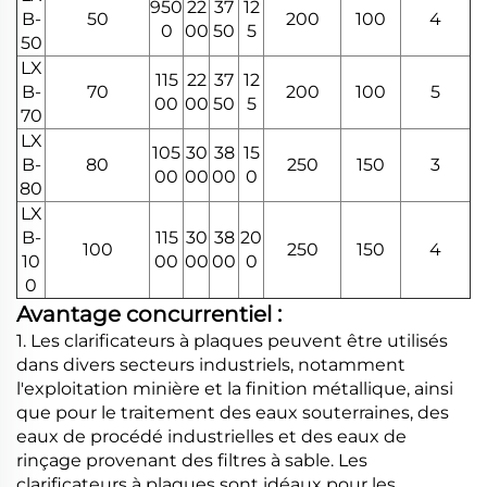
950
22
37
12
B-
50
200
100
4
0
00
50
5
50
LX
115
22
37
12
B-
70
200
100
5
00
00
50
5
70
LX
105
30
38
15
B-
80
250
150
3
00
00
00
0
80
LX
B-
115
30
38
20
100
250
150
4
10
00
00
00
0
0
Avantage concurrentiel :
1. Les clarificateurs à plaques peuvent être utilisés
dans divers secteurs industriels, notamment
l'exploitation minière et la finition métallique, ainsi
que pour le traitement des eaux souterraines, des
eaux de procédé industrielles et des eaux de
rinçage provenant des filtres à sable. Les
clarificateurs à plaques sont idéaux pour les