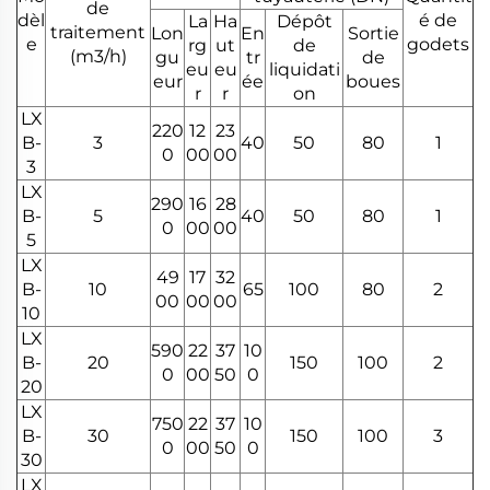
de
dèl
é de
La
Ha
Dépôt
traitement
Lon
En
Sortie
e
godets
rg
ut
de
(m3/h)
gu
tr
de
eu
eu
liquidati
eur
ée
boues
r
r
on
LX
220
12
23
B-
3
40
50
80
1
0
00
00
3
LX
290
16
28
B-
5
40
50
80
1
0
00
00
5
LX
49
17
32
B-
10
65
100
80
2
00
00
00
10
LX
590
22
37
10
B-
20
150
100
2
0
00
50
0
20
LX
750
22
37
10
B-
30
150
100
3
0
00
50
0
30
LX