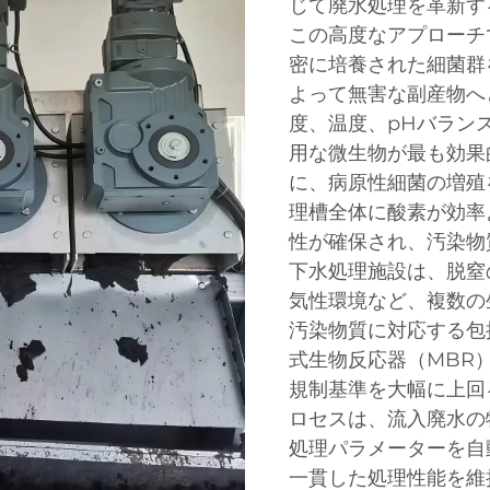
じて廃水処理を革新す
この高度なアプローチ
密に培養された細菌群
よって無害な副産物へ
度、温度、pHバラン
用な微生物が最も効果
に、病原性細菌の増殖
理槽全体に酸素が効率
性が確保され、汚染物
下水処理施設は、脱窒
気性環境など、複数の
汚染物質に対応する包
式生物反応器（MBR
規制基準を大幅に上回
ロセスは、流入廃水の
処理パラメーターを自
一貫した処理性能を維