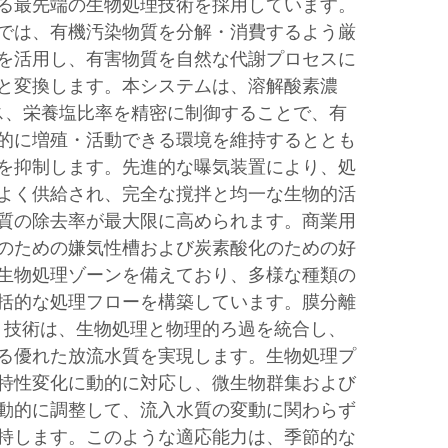
る最先端の生物処理技術を採用しています。
では、有機汚染物質を分解・消費するよう厳
を活用し、有害物質を自然な代謝プロセスに
と変換します。本システムは、溶解酸素濃
ス、栄養塩比率を精密に制御することで、有
的に増殖・活動できる環境を維持するととも
を抑制します。先進的な曝気装置により、処
よく供給され、完全な撹拌と均一な生物的活
質の除去率が最大限に高められます。商業用
のための嫌気性槽および炭素酸化のための好
生物処理ゾーンを備えており、多様な種類の
括的な処理フローを構築しています。膜分離
）技術は、生物処理と物理的ろ過を統合し、
る優れた放流水質を実現します。生物処理プ
特性変化に動的に対応し、微生物群集および
動的に調整して、流入水質の変動に関わらず
持します。このような適応能力は、季節的な