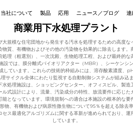
当社について
製品
応用
ニュース／ブログ
連
商業用下水処理プラント
び大規模な住宅団地から発生する汚水を処理するための高度な
染物質、有機物およびその他の汚染物を効果的に除去します。
前処理（粗選別）、一次沈殿、生物処理工程、および最終的な
施設では、膜分離式バイオリアクター（MBR）、シーケンシン
成しています。これらの技術的枠組みには、溶存酸素濃度、p
処理サイクル全体にわたり監視する自動制御システムが組み込
下水処理施設は、ショッピングセンター、オフィスビル、製造
ール式設計により、流量、汚染成分の特性、放流要件に応じた
可能となっています。環境規制への適合は本施設の根本的な要
形物、有機物および病原性微生物について95％を超える除去
ロセス最適化アルゴリズムに関する革新が進められており、運
しています。