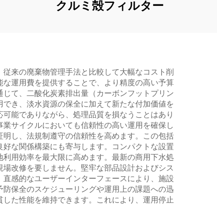
クルミ殻フィルター
、従来の廃棄物管理手法と比較して大幅なコスト削
能な運用費を提供することで、より精度の高い予算
通じて、二酸化炭素排出量（カーボンフットプリン
用でき、淡水資源の保全に加えて新たな付加価値を
応可能でありながら、処理品質を損なうことはあり
事業サイクルにおいても信頼性の高い運用を確保し
証明し、法規制遵守の信頼性を高めます。この包括
良好な関係構築にも寄与します。コンパクトな設置
地利用効率を最大限に高めます。最新の商用下水処
現場改修を要しません。堅牢な部品設計およびシス
。直感的なユーザーインターフェースにより、施設
予防保全のスケジューリングや運用上の課題への迅
貫した性能を維持できます。これにより、運用停止