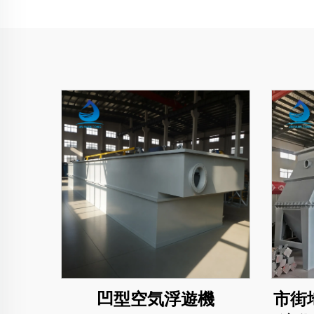
凹型空気浮遊機
市街