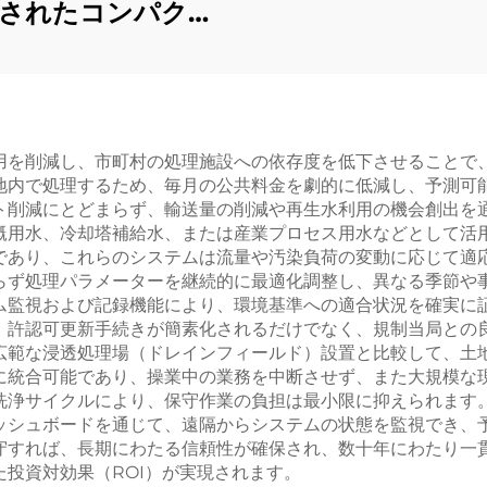
されたコンパクト
ラ沈殿槽ユニット
設置スペースを節約
用を削減し、市町村の処理施設への依存度を低下させることで
地内で処理するため、毎月の公共料金を劇的に低減し、予測可
ト削減にとどまらず、輸送量の削減や再生水利用の機会創出を
漑用水、冷却塔補給水、または産業プロセス用水などとして活
であり、これらのシステムは流量や汚染負荷の変動に応じて適
らず処理パラメーターを継続的に最適化調整し、異なる季節や
ム監視および記録機能により、環境基準への適合状況を確実に
、許認可更新手続きが簡素化されるだけでなく、規制当局との
広範な浸透処理場（ドレインフィールド）設置と比較して、土
に統合可能であり、操業中の業務を中断させず、また大規模な
洗浄サイクルにより、保守作業の負担は最小限に抑えられます
ッシュボードを通じて、遠隔からシステムの状態を監視でき、
守すれば、長期にわたる信頼性が確保され、数十年にわたり一
投資対効果（ROI）が実現されます。