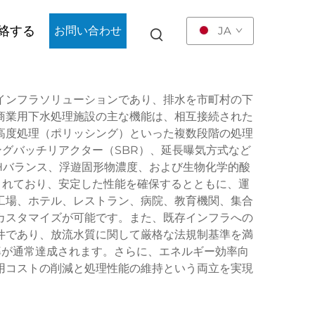
絡する
お問い合わせ
JA
インフラソリューションであり、排水を市町村の下
商業用下水処理施設の主な機能は、相互接続された
高度処理（ポリッシング）といった複数段階の処理
グバッチリアクター（SBR）、延長曝気方式など
Hバランス、浮遊固形物濃度、および生物化学的酸
まれており、安定した性能を確保するとともに、運
工場、ホテル、レストラン、病院、教育機関、集合
カスタマイズが可能です。また、既存インフラへの
件であり、放流水質に関して厳格な法規制基準を満
率が通常達成されます。さらに、エネルギー効率向
用コストの削減と処理性能の維持という両立を実現