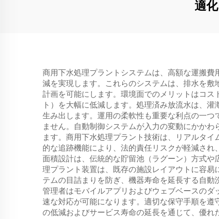
適化
ラメ
で、
商用下水処理プラントシステムは、高額な運搬費
減を実現します。これらのシステムは、排水を敷
計画を可能にします。環境面でのメリットはコス
ト）を大幅に低減します。処理済み放流水は、灌
生み出します。運用の柔軟性も重要な利点の一つ
ません。自動制御システムが入力の変動にかかわ
ます。商用下水処理プラント技術は、リアルタイ
的な追跡機能により、法的責任リスクが軽減され
面積設計は、伝統的な貯留池（ラグーン）方式や
理プラント装置は、既存の施設レイアウトに容易
テムの目詰まりを防ぎ、機器寿命を延長する自動
管理者はモバイルアプリおよびウェブベースのダ
速な対応が可能になります。適切な保守手順を遵
の低減およびサービス寿命の延長を通じて、優れた