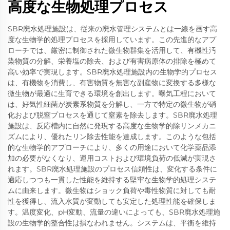
高度な生物処理プロセス
SBR廃水処理施設は、従来の廃水管理システムとは一線を画す高
度な生物学的処理プロセスを採用しています。この先進的なアプ
ローチでは、厳密に制御された微生物群集を活用して、有機性汚
染物質の分解、栄養塩の除去、および有害病原体の排除を極めて
高い効率で実現します。SBR廃水処理施設内の生物学的プロセス
は、有機物を消費し、有害物質を無害な副産物に変換する多様な
微生物が最適に生育できる環境を創出します。曝気工程において
は、好気性細菌が炭素系物質を分解し、一方で特定の微生物が硝
化および脱窒プロセスを通じて窒素を除去します。SBR廃水処理
施設は、反応槽内に自然に発現する高度な生物学的除リンメカニ
ズムにより、優れたリン除去性能を達成します。このような包括
的な生物学的アプローチにより、多くの用途において化学薬品添
加の必要がなくなり、運用コストおよび環境負荷の低減が実現さ
れます。SBR廃水処理施設のプロセス信頼性は、変化する条件に
適応しつつも一貫した性能を維持する堅牢な生物学的処理システ
ムに由来します。微生物はショック負荷や毒性物質に対しても耐
性を獲得し、流入水質が変動しても安定した処理性能を確保しま
す。温度変化、pH変動、流量の違いによっても、SBR廃水処理施
設の生物学的整合性は損なわれません。システムは、平衡を維持