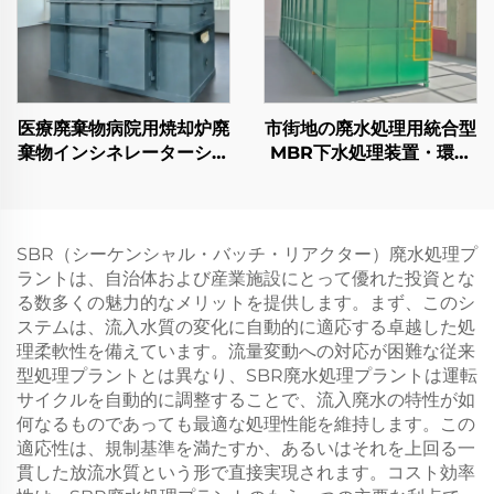
医療廃棄物病院用焼却炉廃
市街地の廃水処理用統合型
棄物インシネレーターシス
MBR下水処理装置・環境
テム
に配慮したパッケージプラ
ント
SBR（シーケンシャル・バッチ・リアクター）廃水処理プ
ラントは、自治体および産業施設にとって優れた投資とな
る数多くの魅力的なメリットを提供します。まず、このシ
ステムは、流入水質の変化に自動的に適応する卓越した処
理柔軟性を備えています。流量変動への対応が困難な従来
型処理プラントとは異なり、SBR廃水処理プラントは運転
サイクルを自動的に調整することで、流入廃水の特性が如
何なるものであっても最適な処理性能を維持します。この
適応性は、規制基準を満たすか、あるいはそれを上回る一
貫した放流水質という形で直接実現されます。コスト効率