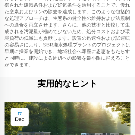
御された嫌気条件および好気条件を活用することで、優れ
た窒素およびリンの除去を達成します。このような包括的
な処理アプローチは、生態系の健全性の維持および法規制
への適合を両立させます。さらに、他の技術と比較して生
成される汚泥量が極めて少ないため、処分コストおよび環
境負荷の低減にも貢献します。設置の迅速性および試運転
の容易さにより、SBR廃水処理プラントのプロジェクトは
早期に操業を開始でき、地域社会へ即座に恩恵をもたらす
と同時に、建設による周辺への影響を最小限に抑えること
ができます。
実用的なヒント
17
Dec