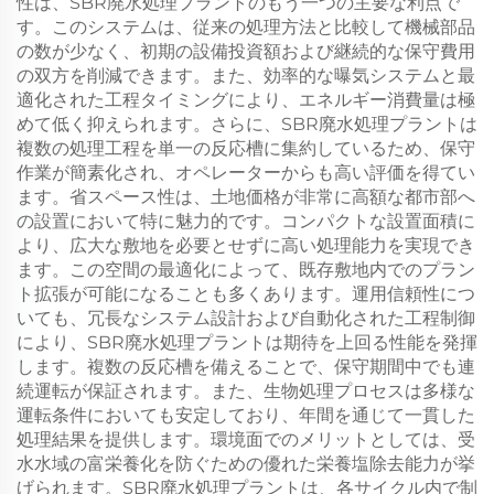
性は、SBR廃水処理プラントのもう一つの主要な利点で
す。このシステムは、従来の処理方法と比較して機械部品
の数が少なく、初期の設備投資額および継続的な保守費用
の双方を削減できます。また、効率的な曝気システムと最
適化された工程タイミングにより、エネルギー消費量は極
めて低く抑えられます。さらに、SBR廃水処理プラントは
複数の処理工程を単一の反応槽に集約しているため、保守
作業が簡素化され、オペレーターからも高い評価を得てい
ます。省スペース性は、土地価格が非常に高額な都市部へ
の設置において特に魅力的です。コンパクトな設置面積に
より、広大な敷地を必要とせずに高い処理能力を実現でき
ます。この空間の最適化によって、既存敷地内でのプラン
ト拡張が可能になることも多くあります。運用信頼性につ
いても、冗長なシステム設計および自動化された工程制御
により、SBR廃水処理プラントは期待を上回る性能を発揮
します。複数の反応槽を備えることで、保守期間中でも連
続運転が保証されます。また、生物処理プロセスは多様な
運転条件においても安定しており、年間を通じて一貫した
処理結果を提供します。環境面でのメリットとしては、受
水水域の富栄養化を防ぐための優れた栄養塩除去能力が挙
げられます。SBR廃水処理プラントは、各サイクル内で制