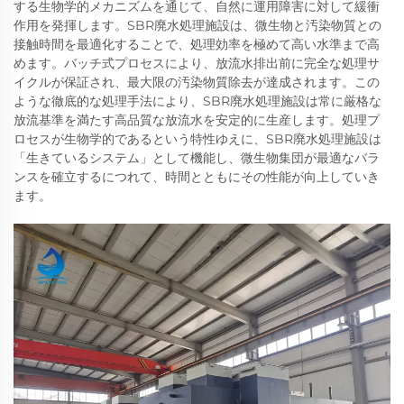
する生物学的メカニズムを通じて、自然に運用障害に対して緩衝
作用を発揮します。SBR廃水処理施設は、微生物と汚染物質との
接触時間を最適化することで、処理効率を極めて高い水準まで高
めます。バッチ式プロセスにより、放流水排出前に完全な処理サ
イクルが保証され、最大限の汚染物質除去が達成されます。この
ような徹底的な処理手法により、SBR廃水処理施設は常に厳格な
放流基準を満たす高品質な放流水を安定的に生産します。処理プ
ロセスが生物学的であるという特性ゆえに、SBR廃水処理施設は
「生きているシステム」として機能し、微生物集団が最適なバラ
ンスを確立するにつれて、時間とともにその性能が向上していき
ます。