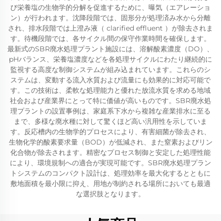
び栄養塩の生物学的分解を促進するために、曝気（エアレーショ
ン）が行われます。沈降段階では、固形分が処理済み水から分離
され、排水段階では上澄み液（ clarified effluent ）が除去されま
す。待機段階では、各サイクル間の保守作業時間を確保します。
最新式のSBR廃水処理プラント施設には、溶解酸素濃度（DO）、
pHバランス、栄養塩濃度などを各処理サイクルにわたり継続的に
監視する高度な制御システムが組み込まれています。これらのシ
ステムは、変動する流入水質および流量にも効果的に対応可能で
す。この技術は、柔軟な処理能力と優れた放流水質を求める地域
社会および産業界にとって特に価値が高いものです。SBR廃水処
理プラントの設置事例は、家庭系下水から複雑な産業排水に至る
まで、多様な廃水種に対して驚くほど高い汎用性を示していま
す。反応槽内の生物学的プロセスにより、有害細菌が除去され、
生物化学的酸素要求量（BOD）が低減され、また窒素およびリン
化合物が除去されます。精密なプロセス制御と安定した処理性能
により、環境規制への適合が実現可能です。SBR廃水処理プラン
トシステムのコンパクト設計は、処理効率を最大化するとともに
敷地面積を最小限に抑え、用地が制約される場所においても最適
な選択肢となります。