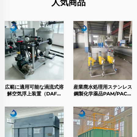
人気商品
広範に適用可能な渦流式溶
産業廃水処理用ステンレス
解空気浮上装置（DAF）
鋼製化学薬品PAM/PAC凝
廃水処理用
集剤自動供給・混合装置