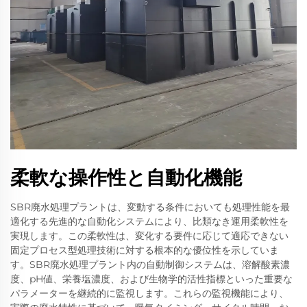
柔軟な操作性と自動化機能
SBR廃水処理プラントは、変動する条件においても処理性能を最
適化する先進的な自動化システムにより、比類なき運用柔軟性を
実現します。この柔軟性は、変化する要件に応じて適応できない
固定プロセス型処理技術に対する根本的な優位性を示していま
す。SBR廃水処理プラント内の自動制御システムは、溶解酸素濃
度、pH値、栄養塩濃度、および生物学的活性指標といった重要な
パラメーターを継続的に監視します。これらの監視機能により、