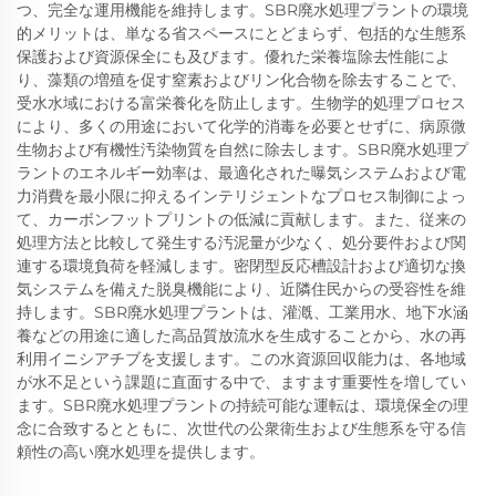
つ、完全な運用機能を維持します。SBR廃水処理プラントの環境
的メリットは、単なる省スペースにとどまらず、包括的な生態系
保護および資源保全にも及びます。優れた栄養塩除去性能によ
り、藻類の増殖を促す窒素およびリン化合物を除去することで、
受水水域における富栄養化を防止します。生物学的処理プロセス
により、多くの用途において化学的消毒を必要とせずに、病原微
生物および有機性汚染物質を自然に除去します。SBR廃水処理プ
ラントのエネルギー効率は、最適化された曝気システムおよび電
力消費を最小限に抑えるインテリジェントなプロセス制御によっ
て、カーボンフットプリントの低減に貢献します。また、従来の
処理方法と比較して発生する汚泥量が少なく、処分要件および関
連する環境負荷を軽減します。密閉型反応槽設計および適切な換
気システムを備えた脱臭機能により、近隣住民からの受容性を維
持します。SBR廃水処理プラントは、灌漑、工業用水、地下水涵
養などの用途に適した高品質放流水を生成することから、水の再
利用イニシアチブを支援します。この水資源回収能力は、各地域
が水不足という課題に直面する中で、ますます重要性を増してい
ます。SBR廃水処理プラントの持続可能な運転は、環境保全の理
念に合致するとともに、次世代の公衆衛生および生態系を守る信
頼性の高い廃水処理を提供します。