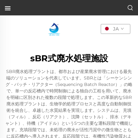
JA
sBR式廃水処理施設
SBR廃水処理プラントは、都市および産業廃水管理における最先
端のソリューションを代表しています。SBRとは「シーケンシン
グ・バッチ・リアクター（Sequencing Batch Reactor）」の略
で、単一の反応槽内で時間制御による独自の工程を用いて、廃水
を明確に区別された複数の段階で処理します。この革新的なSBR
廃水処理プラントは、生物学的処理プロセスと高度な自動制御技
術を統合し、卓越した水質結果を実現します。システムは、充填
（フィル）、反応（リアクト）、沈降（セットル）、排水（デキ
ャント）、待機（アイドル）という5つの主要な運転段階で機能し
ます。充填段階では、未処理の廃水が活性汚泥中の微生物ととも
に反応槽内へ導入されます。反応段階では、有機性汚染物質およ