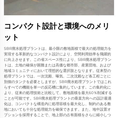
コンパクト設計と環境へのメリ
ット
SBR廃水処理プラントは、最小限の敷地面積で最大の処理能力を
実現する革新的なコンパクト設計により、空間利用効率を飛躍的
に向上させます。この省スペース性により、SBR廃水処理プラン
トは、土地の確保が困難または高価な都市部、産業団地、および
地域コミュニティにおいて理想的な選択肢となります。従来型の
処理プラントでは、一次沈殿、曝気、二次沈殿など各工程ごとに
別個のタンクを必要としますが、SBR廃水処理プラントではこれ
らすべての機能を単一の反応槽に集約しています。この集約化に
より、従来の処理技術と比較して、敷地面積を最大60％削減する
ことが可能です。SBR廃水処理プラントの垂直方向への設計最適
化は、コンパクトな構造内に処理容積を最大化し、制約のある敷
地においても十分な処理能力を確保できます。また、地中設置オ
プションを採用することで、地上部の占有面積をさらに縮小しつ