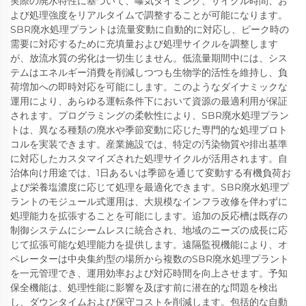
実際の廃水特性に基づいて、曝気タイミング、サイクル時間、お
よび処理強度をリアルタイムで調整することが可能になります。
SBR廃水処理プラントは流量変動に自動的に対応し、ピーク時の
需要に対応するために充填量および処理サイクルを調整します
が、放流水質の劣化は一切生じません。低流量期間中には、シス
テムはエネルギー消費を削減しつつも生物学的活性を維持し、負
荷増加への即時対応を可能にします。このようなダイナミックな
運用により、あらゆる運転条件下において資源の最適利用が保証
されます。プログラミングの柔軟性により、SBR廃水処理プラン
トは、異なる種類の廃水や季節変動に応じた専門的な処理プロト
コルを実装できます。産業施設では、特定の汚染物質や排出基準
に対応したカスタマイズされた処理サイクルが活用されます。自
治体向け用途では、1日あるいは季節を通じて変動する有機負荷お
よび栄養塩濃度に応じて処理を最適化できます。SBR廃水処理プ
ラントのモジュール式運用は、大規模なインフラ改修を伴わずに
処理能力を拡張することを可能にします。追加の反応槽は既存の
制御システムにシームレスに統合され、地域のニーズの成長に応
じて拡張可能な処理能力を提供します。遠隔監視機能により、オ
ペレーターは中央集約型の場所から複数のSBR廃水処理プラント
を一元管理でき、運用効率および対応時間を向上させます。予知
保全機能は、処理性能に影響を及ぼす前に潜在的な問題を検出
し、ダウンタイムおよび保守コストを削減します。包括的な自動