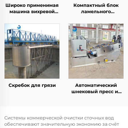
Широко применимая
Компактный блок
машина вихревой
ламельного
флотации с
отстойника,
растворённым
оптимизированный
воздухом (DAF) для
для муниципальных
очистки сточных вод
очистных
сооружений,
экономящий ценное
место при монтаже
Скребок для грязи
Автоматический
шнековый пресс из
нержавеющей стали
с многоступенчатыми
дисками, дегидратор
ила со
Системы коммерческой очистки сточных вод
штабелированным
обеспечивают значительную экономию за счёт