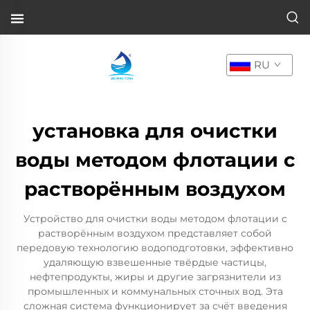
RU
установка для очистки
воды методом флотации с
растворённым воздухом
Устройство для очистки воды методом флотации с
растворённым воздухом представляет собой
передовую технологию водоподготовки, эффективно
удаляющую взвешенные твёрдые частицы,
нефтепродукты, жиры и другие загрязнители из
промышленных и коммунальных сточных вод. Эта
сложная система функционирует за счёт введения